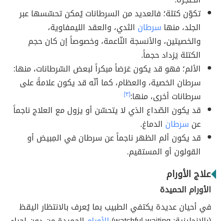
تكوّن كتلة؛ فالعديد من السرطانات يُمكن تحسّسها عبر
الجلد، منها
سرطان
الثدي، والعقد الليمفاوية،
والخصيتين، والأنسجة النّاعمة، وخصوصاً إن كان حجم
الكتلة يَزداد حجماً.
الألم؛ فهو قد يكون عَرَضاً مبكراً لبعض السّرطانات، منها:
سرطان الخصية، والعظام، كما أنّه قد يكون علامةً على
سرطانات أخرى، منها:
[٣]
قد يكون الصّداع الذي لا يتحسّن أو يزول مع العلاج ناجماً
عن
سرطان
الدماغ.
قد يكون ألم الظهر ناجماً عن سرطان في المِبيض أو
القولون أو المستقيم.
علاج الأورام
الأورام الحميدة
في أحيان عديدة يكتفي الطبيب بما يُعرف بالانتظار اليقظ
(بالإنجليزية: watchful waiting)
للأورام
الحميدة من دون إجراء