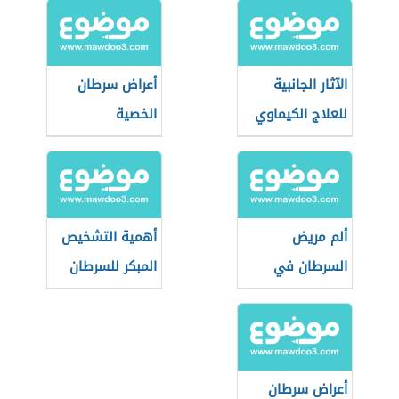
الآثار الجانبية
أعراض سرطان
للعلاج الكيماوي
الخصية
ألم مريض
أهمية التشخيص
السرطان في
المبكر للسرطان
مراحله الأخيرة
وكيفية تخفيفه
أعراض سرطان