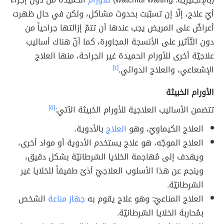
أيّ علاج، إلّا إن تسبّبت بحدوث مشاكل، ولكن في حال ظهرت
أعراضٌ على المريض يجب عندها أن تتمّ إزالتها جراحياً من
دون التّأثير على الأنسجة المجاورة، كما أنّ هناك أساليب
علاجيّة أخرى للأورام الحميدة غير الجراحة، منها العلاج
الإشعاعي، والعلاج الدوائي.
[٤]
الأورام الخبيثة
تتضمن الأساليب العلاجية للأورام الخبيثة الآتي:
[٥]
العلاج الكيماويّ، وهو
العلاج
بالأدوية.
العلاج الموجّه، هو علاج يستخدم الأدوية أو مواد أخرى،
ويهدف إلى مُهاجمة الخلايا السّرطانيّة بشكل دقيق،
وينجم عن هذا الأسلوب العلاجيّ أذىً طفيفاً للخلايا غير
السّرطانيّة.
العلاج المناعيّ: وهو علاج يقوم به
جهاز مناعة
الشخص
بمُحاربة الخلايا السّرطانيّة.