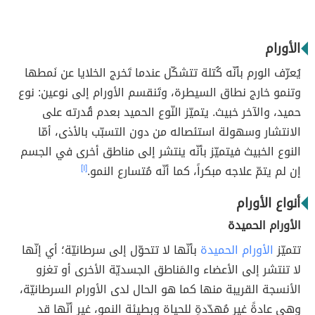
الأورام
يُعرّف الورم بأنّه كُتلة تتشكّل عندما تَخرج الخلايا عن نَمطها
وتنمو خارج نطاق السيطرة، وتَنقسم الأورام إلى نوعين: نوع
حميد، والآخر خبيث. يتميّز النّوع الحميد بعدم قُدرته على
الانتشار وسهولة استئصاله من دون التسبّب بالأذى، أمّا
النوع الخبيث فيتميّز بأنّه ينتشر إلى مناطق أخرى في الجسم
إن لم يتمّ علاجه مبكراً، كما أنّه مُتسارع النمو.
[١]
أنواع الأورام
الأورام الحميدة
تتميّز
الأورام الحميدة
بأنّها لا تتحوّل إلى سرطانيّة؛ أي إنّها
لا تنتشر إلى الأعضاء والمَناطق الجسديّة الأخرى أو تغزو
الأنسجة القريبة منها كما هو الحال لدى الأورام السرطانيّة،
وهي عادةً غير مُهدّدةٍ للحياة وبطيئة النمو، غير أنّها قد