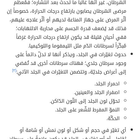
السّرطان، غير أنّها غالباً ما تحدث بعد انتشاره؛ فمُعظم
مرضى السّرطان يصابون بارتفاع درجات الحرارة، خصوصاً إن
أثّر المرض على جهاز المناعة لديهم أو أثّر علاجه عليهم،
فذلك قد يُضعف قدرة الجسم على محاربة الالتهابات؛
ففي أحيانٍ قليلة قد يكون ارتفاع درجات الحرارة عَرَضاً
مُبكّراً لسرطانات الدّم مثل الليمفوما واللوكيميا.
حدوث تغيّرات في الجلد، ويذكر أنها لا تدلّ دائماً على
وجود سرطان جلدي؛ فهناك سرطانات أخرى قد تُفضي
إلى أعراض جلديّة، وتتضمن التغيّرات في الجلد الآتي:
[٣]
احمرار الجلد.
اصفرار الجلد والعينين.
تحوّل لون الجلد إلى اللّون الدّاكن.
النموّ المفرط للشّعر على الجلد.
الحكّة.
أي تغيّر في حجم أو شكل أو لون نمش أو شامة أو
ثؤلول، أو أيّ تغيّر في الجلد قد يكون علامةً على سرطان