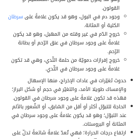
القولون.
وجود دم في البول، وهو قد يكون علامةً على
سرطان
الكلية أو المثانة.
خروج الدّم في غير وقته من المهبل، وهو قد يكون
عَلامةً على وجود سرطان في عنق الرّحم أو بطانة
الرّحم.
خروج إفرازات دمويّة من حلمة الثّدي، وهي قد تكون
عَلامةً على وجود سرطان في الثّدي.
حدوث تَغيّرات في عادات الإخراج، منها الإسهال
والإمساك طويلا الأمد، والتغيّر في حجم أو شكل البراز؛
فهذه قد تكون عَلامةً على وجود سَرطان في القولون.
الحاجة للتبوّل أكثر أو أقل من السّابق، أو الشّعور بالألم
عند التبوّل؛ وهو قد يكون علامةً على وجود سرطان في
المثانة أو البروستات.
ارتفاع درجات الحرارة؛ فهي تُعدّ علامةً شائعةً تدلّ على