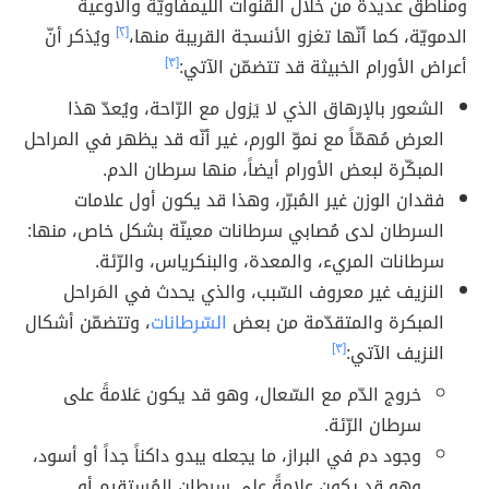
ومناطق عديدة من خلال القنوات اللّيمفاويّة والأوعية
الدمويّة، كما أنّها تغزو الأنسجة القريبة منها،
[٢]
ويُذكر أنّ
أعراض الأورام الخبيثة قد تتضمّن الآتي:
[٣]
الشعور بالإرهاق الذي لا يَزول مع الرّاحة، ويُعدّ هذا
العرض مُهمّاً مع نموّ الورم، غير أنّه قد يظهر في المراحل
المبكّرة لبعض الأورام أيضاً، منها سرطان الدم.
فقدان الوزن غير المُبرّر، وهذا قد يكون أول علامات
السرطان لدى مُصابي سرطانات معينّة بشكل خاص، منها:
سرطانات المريء، والمعدة، والبنكرياس، والرّئة.
النزيف غير معروف السّبب، والذي يحدث في المَراحل
المبكرة والمتقدّمة من بعض
السّرطانات
، وتتضمّن أشكال
النزيف الآتي:
[٣]
خروج الدّم مع السّعال، وهو قد يكون عَلامةً على
سرطان الرّئة.
وجود دم في البراز، ما يجعله يبدو داكناً جداً أو أسود،
وهو قد يكون علامةً على سرطان المُستقيم أو