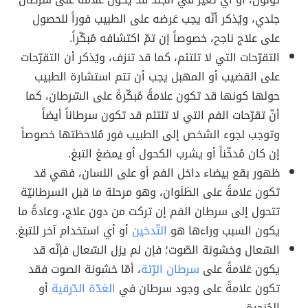
جلدي، ويُذكر أنّه يجب عَرضه على الطبيب فوراً للحصول
على علاج ناجح، خصوصاً إن تمّ اكتشافه مُبكّراً.
التقرّحات التي لا تلتئم، كما قد تنزف، ويُذكر أن التقرّحات
على القضيب أو المهبل يجب أن تتم استشارة الطبيب
حولها كونها قد تكون علامةً مُبكّرةً على السّرطان، كما
أنّ تقرّحات الفم التي لا تلتئم قد تكون سرطاناً أيضاً
وتوجب لجوء الشخص إلى الطبيب فور مُلاحظتها خصوصاً
إن كان مُدخّناً أو يشرب الكحول أو يمضغ التبغ.
ظهور بقع بيضاء داخل الفم أو على اللسان، فهي قد
تكون علامةً على الطَلَوان، وهو مرحلة ما قبل السرطانيّة
تتحول إلى سرطان الفم إن تركت من دون علاج، وعادةً ما
يكون السبب وراءها هو
التّدخين
أو أي استخدام آخر للتبغ.
السّعال وخشونة الصّوت؛ فإن لم يزل السّعال فإنّه قد
يكون عَلامةً على
سرطان الرّئة
، أمّا خشونة الصوت فقد
تكون علامةً على وجود سرطان في
الغدّة الدّرقية
أو
الحُنجرة.