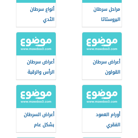
مراحل سرطان
أنواع سرطان
البروستاتا
الثدي
أعراض سرطان
أعراض سرطان
القولون
الرأس والرقبة
أورام العمود
أعراض السرطان
الفقري
بشكل عام