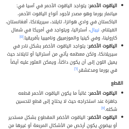
الياقوت الأحمر:
يتواجد الياقوت الأحمر في آسيا في:
ميانمار بورما وهو مصدر لأجود أنواع الياقوت الأحمر،
الباكستان في وادي هوانزا، تايلند، سيريلانكا، أفغانستان،
الفيتنام،
نيبال
، أستراليا، ويتواجد في أمريكا في شمال
كارولينا، وفي كينيا والموزمبيق وناميبيا بأفريقيا.
[٥]
الياقوت الأخضر:
يتواجد الياقوت الأخضر بشكل نادر في
سيريلانكا، ولكن معظمه يأتي من أستراليا أو تايلاند حيث
يميل اللون إلى أن يكون داكناً، ويمكن العثور عليه أيضاً
في بورما ومدغشقر.
[٦]
القطع
الياقوت الأحمر:
غالباً ما يكون الياقوت الأحمر قطعه
جاهزة عند استخراجه حيث لا يحتاج إلى قطع لتحسين
شكله.
[٧]
الياقوت الأخضر:
الياقوت الأخضر المقطوع بشكل مستدير
أو بيضوي يكون أرخص من الأشكال المربعة أو غيرها من