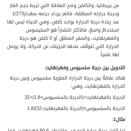
من بريطانيا، والكلفن وضح العلاقة التي تربط حجم الغاز
ودرجة حرارته المطلقة، فالغز يزداد حجمه بمقدار1/273
عند زيادة درجة الحرارة بواحد كلفن، وفي الحياة ليس لها
استخدامٌ واسعٌ، فالأكثر انتشاراً هو السليسوس
والفهرنهايت، والصفر المطلق أو 0 كلفن هو درجة
الحرارة التي تتوقّف عندها الجزيئات عن الحركة، ولا يوصل
لها علمياً.
التحويل بين درجة سلسيوس وفهرنهايت
هناك علاقةٌ بين درجة الحرارة المئوية سلسيوس وبين درجة
الحرارة بالفهرنهايت، وهي:
الدرجة بالفهرنهايت=(الدرجة بالسلسيوس×1.8)+32
الدرجة بالسلسيوس=(الدرجة بالفهرنهايت-32)/1.8
مثال1:
إذا كانت درجة حرارة الجو في واشنطن 80.6 فهرنهايت، فما