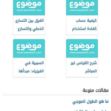
كيفية حساب
الفرق بين التسارع
كفاءة استخدام
الخطي والتسارع
الماء
الزاوي
شرح القياس غير
السببية في
المباشر
الفيزياء: مبدأها
ودورها في البحث
العلمي
مقالات منوعة
ما هو الطول الموجي