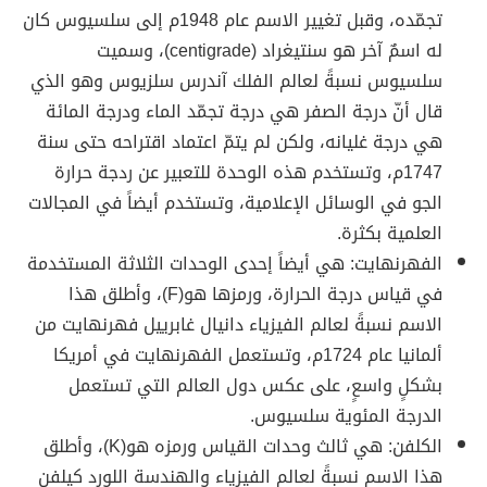
تجمّده، وقبل تغيير الاسم عام 1948م إلى سلسيوس كان
له اسمٌ آخر هو سنتيغراد (centigrade)، وسميت
سلسيوس نسبةً لعالم الفلك آندرس سلزيوس وهو الذي
قال أنّ درجة الصفر هي درجة تجمّد الماء ودرجة المائة
هي درجة غليانه، ولكن لم يتمّ اعتماد اقتراحه حتى سنة
1747م، وتستخدم هذه الوحدة للتعبير عن ردجة حرارة
الجو في الوسائل الإعلامية، وتستخدم أيضاً في المجالات
العلمية بكثرة.
الفهرنهايت: هي أيضاً إحدى الوحدات الثلاثة المستخدمة
في قياس درجة الحرارة، ورمزها هو(F)، وأطلق هذا
الاسم نسبةً لعالم الفيزياء دانيال غابرييل فهرنهايت من
ألمانيا عام 1724م، وتستعمل الفهرنهايت في أمريكا
بشكلٍ واسعٍ، على عكس دول العالم التي تستعمل
الدرجة المئوية سلسيوس.
الكلفن: هي ثالث وحدات القياس ورمزه هو(K)، وأطلق
هذا الاسم نسبةً لعالم الفيزياء والهندسة اللورد كيلفن