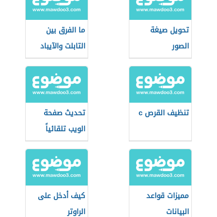
تحويل صيغة
ما الفرق بين
الصور
التابلت والآيباد
تنظيف القرص c
تحديث صفحة
الويب تلقائياً
مميزات قواعد
كيف أدخل على
البيانات
الراوتر