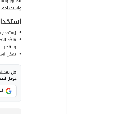
الصّنبور وتع
واستخدامه.
استخدام
يُستخدم ف
مُنكّه لل
والقطر.
يمكن استخ
هل يعجبك 
جوجل لتصلك
أض