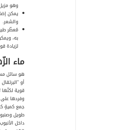
وهو مزيل 
يمكن إضاف
والشعر.
مُعطّر طب
به، ويمكن
لزيادة قوة
ماء الزّ
هو سائل مستخ
أو "البرتقال 
قوية لكنّها ت
وفردها على ب
جمع كميةٍ كا
طويل وصنبور،
داخل الأنبوب