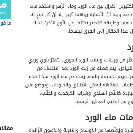
كثيرين الفرق بين ماء الورد وماء الزّهر واستخدامات
دة، وبما أنّ التّشابه بينهما كبير، إلا أنّ كل نوعٍ له
امات وطريقة تقطير تختلف عن النّوع الآخر؛، لذلك
ما فوا
 هذا المقال إلى الفرق بينهما.
د
ر من وريقات وبتلات الورد الجوري، يتميّز بلونٍ وردي
لبياض، يتم فصله عن زيت الورد بعد الانتهاء من
ير، ويتم تخفيفه بالماء. يستخدم ماء الورد منذ القدم
طيبات المنكهة لبعض الأطباق والحلويات، ويوضع على
باردة كالتّمر الهندي وشراب الكركديه والجلّاب،
ع من الطيب لتعطير الجسم.
ات ماء الورد
مقالا
رة ويُخلّصها من الأوساخ والأتربة والدّهون الزّائدة،