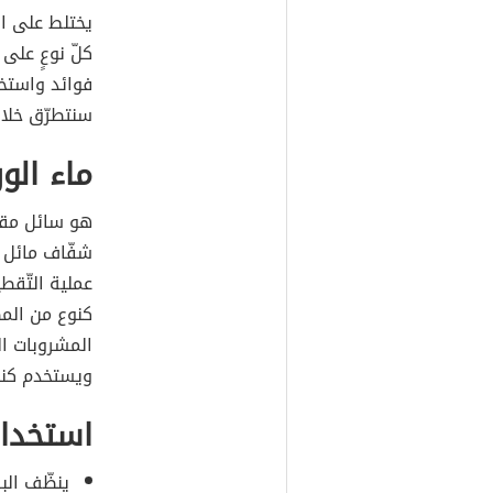
يختلط على ال
كلّ نوعٍ على ح
فوائد واستخد
سنتطرّق خلال
ماء الور
هو سائل مقطّ
شفّاف مائل ل
عملية التّقط
كنوع من الم
المشروبات ال
ويستخدم كنو
استخدام
ينظّف البش