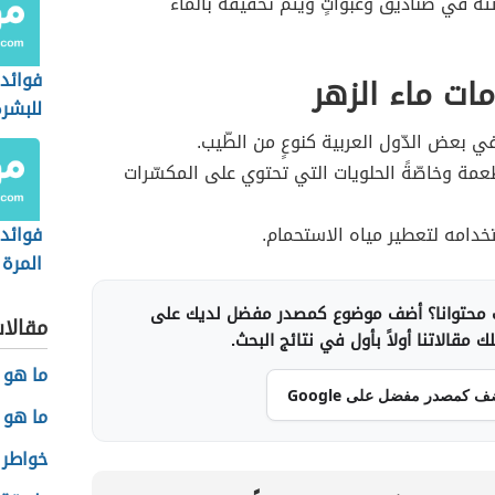
بئته في صناديق وعبواتٍ ويتم تخفيفه بالماء
فوائد 
ات ماء الزهر
للبشرة
ي بعض الدّول العربية كنوعٍ من الطّيب.
أطعمة وخاصّةً الحلويات التي تحتوي على المكسّرات
دامه لتعطير مياه الاستحمام.
فوائد 
المرة
محتوانا؟ أضف موضوع كمصدر مفضل لديك على
مقالا
 مقالاتنا أولاً بأول في نتائج البحث.
ما هو 
ف كمصدر مفضل على Google
ما هو 
خواطر 