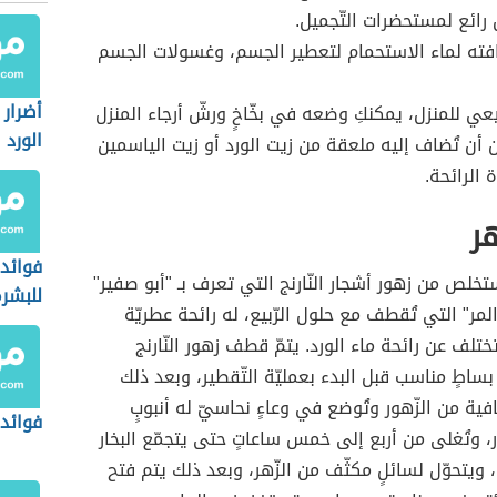
رائع لمستحضرات التّجميل.
ته لماء الاستحمام لتعطير الجسم، وغسولات الجسم
أضرار
يعي للمنزل، يمكنكِ وضعه في بخّاخٍ ورشّ أرجاء المنزل
الورد
 أن تُضاف إليه ملعقة من زيت الورد أو زيت الياسمين
 الرائحة.
هر
فوائد 
لص من زهور أشجار النّارنج التي تعرف بـ "أبو صفير"
للبشر
المر" التي تُقطف مع حلول الرّبيع، له رائحة عطريّة
ختلف عن رائحة ماء الورد. يتمّ قطف زهور النّارنج
ساطٍ مناسب قبل البدء بعمليّة التّقطير، وبعد ذلك
فية من الزّهور وتُوضع في وعاءٍ نحاسيّ له أنبوبٍ
فوائد 
 وتُغلى من أربع إلى خمس ساعاتٍ حتى يتجمّع البخار
، ويتحوّل لسائلٍ مكثّف من الزّهر، وبعد ذلك يتم فتح