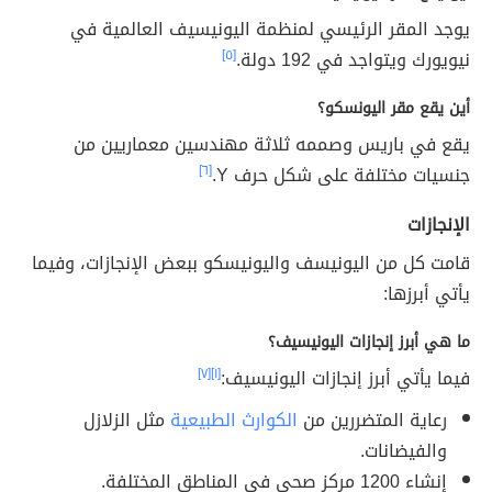
يوجد المقر الرئيسي لمنظمة اليونيسيف العالمية في
نيويورك ويتواجد في 192 دولة.
[٥]
أين يقع مقر اليونسكو؟
يقع في باريس وصممه ثلاثة مهندسين معماريين من
جنسيات مختلفة على شكل حرف Y.
[٦]
الإنجازات
قامت كل من اليونيسف واليونيسكو ببعض الإنجازات، وفيما
يأتي أبرزها:
ما هي أبرز إنجازات اليونيسيف؟
فيما يأتي أبرز إنجازات اليونيسيف:
[١]
[٧]
رعاية المتضررين من
الكوارث الطبيعية
مثل الزلازل
والفيضانات.
إنشاء 1200 مركز صحي في المناطق المختلفة.