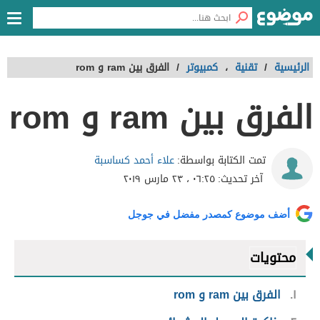
الرئيسية
/
تقنية
،
كمبيوتر
/
الفرق بين ram و rom
الفرق بين ram و rom
علاء أحمد كساسبة
تمت الكتابة بواسطة:
آخر تحديث:
٠٦:٢٥ ، ٢٣ مارس ٢٠١٩
أضف موضوع كمصدر مفضل في جوجل
محتويات
١
الفرق بين ram و rom