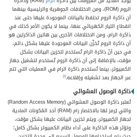
يوجد العديد من الفروقات بين ذاكرة
الرام
(RAM) وذاكرة
الروم (ROM)، ومن الاختلافات الجوهرية والرئيسية بينهما
أن ذاكرة الروم تحتفظ بالبيانات الموجودة عليها حتى عند
انقطاع التيار الكهربائي عنها، بينما لا يكون الأمر كذلك في
ذاكرة الرام، ومن الاختلافات الأخرى بين هاتين الذاكرتين هو
أن ذاكرة الروم تُخزِّن البيانات الموجودة عليها بشكل دائم،
في حين أنّ ذاكرة الرام تُستخدم لتخزين البيانات بشكل
مؤقت، بالإضافة إلى أن ذاكرة الروم تُستخدم لتشغيل جهاز
الكمبيوتر، بينما تُستخدم ذاكرة الرام في العمليات التي تتم
عبر الجهاز بعد تشغيله وإقلاعه.
[١]
ذاكرة الوصول العشوائي
تُعتبر ذاكرة الوصول العشوائي (Random Access Memory)
والتي يُرمز لها بالاختصار رام (RAM) أحد المُكونات المادية
لجهاز الكمبيوتر، ويتم تخزين البيانات عليها بشكل مؤقت،
وتؤثر هذه الذاكرة على أداء نظام الكمبيوتر بشكل كامل؛
حيث يتم استخدامها للوصول السريع إلى وحدة التخزين