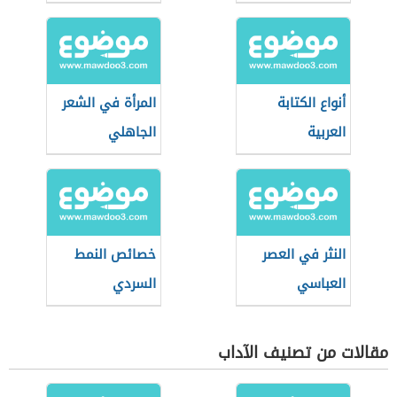
أنواع الكتابة
المرأة في الشعر
العربية
الجاهلي
النثر في العصر
خصائص النمط
العباسي
السردي
مقالات من تصنيف الآداب