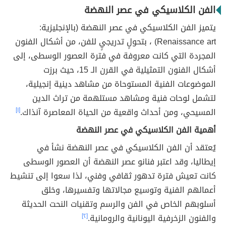
الفن الكلاسيكي في عصر النهضة
يتميز الفن الكلاسيكي في عصر النهضة (بالإنجليزية:
Renaissance art) ، بتحولٍ تدريجيٍ للفن، من أشكال الفنون
المجردة التي كانت معروفة في فترة العصور الوسطى، إلى
أشكال الفنون التمثيلية في القرن الـ 15، حيث برزت
الموضوعات الفنية المستوحاة من مشاهد دينية إنجيلية،
لتشمل لوحات فنية ومشاهد مستلهمة من تراث الدين
المسيحي، ومن أحداث واقعية من الحياة المعاصرة آنذاك.
[١]
أهمية الفن الكلاسيكي في عصر النهضة
يُعتقد أن الفن الكلاسيكي في عصر النهضة نشأ في
إيطاليا، وقد اعتبر فنانو عصر النهضة أن العصور الوسطى
كانت تعيش فترة تدهور ثقافي وفني، لذا سعوا إلى تنشيط
أعمالهم الفنية وتوسيع مجالاتها وتفسيرها، وخلق
أسلوبهم الخاص في الفن والرسم وتقنيات النحت الحديثة
والفنون الزخرفية اليونانية والرومانية.
[٢]