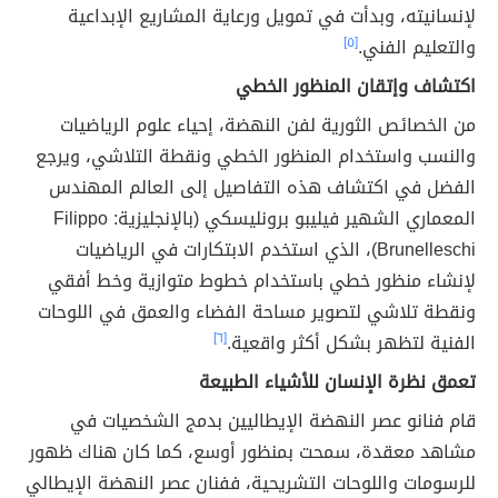
لإنسانيته، وبدأت في تمويل ورعاية المشاريع الإبداعية
والتعليم الفني.
[٥]
اكتشاف وإتقان المنظور الخطي
من الخصائص الثورية لفن النهضة، إحياء علوم الرياضيات
والنسب واستخدام المنظور الخطي ونقطة التلاشي، ويرجع
الفضل في اكتشاف هذه التفاصيل إلى العالم المهندس
المعماري الشهير فيليبو برونليسكي (بالإنجليزية: Filippo
Brunelleschi)، الذي استخدم الابتكارات في الرياضيات
لإنشاء منظور خطي باستخدام خطوط متوازية وخط أفقي
ونقطة تلاشي لتصوير مساحة الفضاء والعمق في اللوحات
الفنية لتظهر بشكل أكثر واقعية.
[٦]
تعمق نظرة الإنسان للأشياء الطبيعة
قام فنانو عصر النهضة الإيطاليين بدمج الشخصيات في
مشاهد معقدة، سمحت بمنظور أوسع، كما كان هناك ظهور
للرسومات واللوحات التشريحية، ففنان عصر النهضة الإيطالي