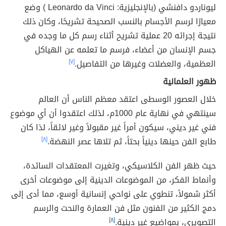
ليوناردو دافنشي (بالإنجليزية: Leonardo da Vinci ) وضع
معيارًا لرسم الأجسام بالنسب الصحيحة تشريحًا، وكان ذلك
نتيجة إجرائه 20 عملية تشريح أثناء رسم كل ما وجده في
جسم الإنسان من أعضاء، فرسم ما تعلمه عن الهياكل
العظمية، والعضلات وغيرها من التفاصيل.
[٧]
ظهور العلمانية
خلال العصور الوسطى اعتقد معظم الناس أن العالم
سينتهي في نهاية عام 1000م، لذلك اعتقدوا أن أي موضوع
فني غير ديني، سيكون أمراً غير مقبولاً وغير لائقاً، لذا كان
طابع الفن حينها دينياً بحتاً، ثم تلاها عصر النهضة.
[٨]
حيث ظهر الفن الكلاسيكي، وتغيرت المعتقدات السائدة،
وأنماط الفكر، من الموضوعات الدينية إلى موضوعات أخرى
أكثر شمولاً، تنطوي على نواحي إنسانية أوسع، مما أدى إلى
دمج الكثير من الفنون مثل فن العمارة والنحت والرسم
التصويري، بمواضيع غير دينية.
[٨]