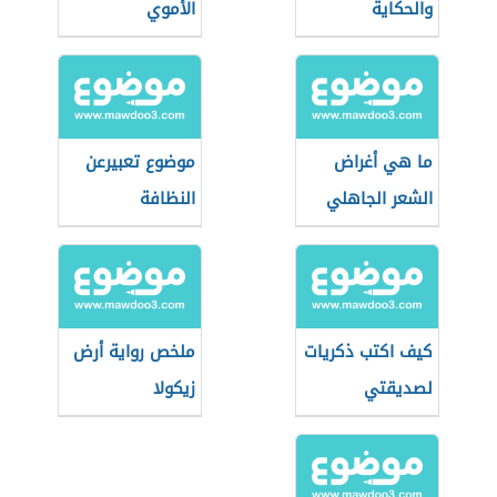
والحكاية
الأموي
ما هي أغراض
موضوع تعبيرعن
الشعر الجاهلي
النظافة
كيف اكتب ذكريات
ملخص رواية أرض
لصديقتي
زيكولا