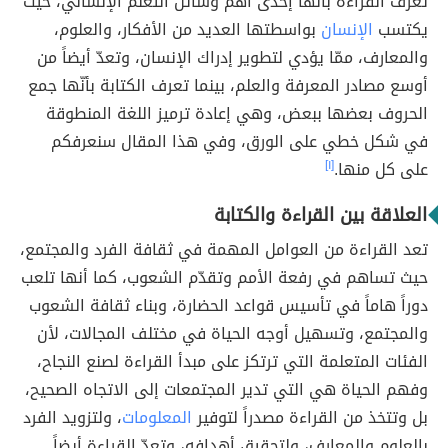
تعرف القراءة بأنها إحدى أهمّ وسائل التعلم الإنساني، حيث
يكتسب
الإنسان
بواسطتها العديد من الأفكار، والعلوم،
والمعارف، ممّا يؤدي لتطوير إدراك الإنسان، وتعدّ أيضاً من
أوسع مصادر المعرفة والعلم، بينما تعرف الكتابة بأنّها جمع
الحروف بعضها ببعض، وهي إعادة ترميز اللغة المنطوقة
في شكل خطي على الورق، وفي هذا المقال سنعرفكم
على كل منها.
[١]
العلاقة بين القراءة والكتابة
تعد القراءة من العوامل المهمة في ثقافة الفرد والمجتمع،
حيث تساهم في رفعة الأمم وتقدّم الشعوب، كما أنها تلعب
دوراً هاماً في تأسيس قواعد الحضارة، وبناء ثقافة الشعوب
والمجتمع، وتسهيل أوجه الحياة في مختلف المجالات، لأن
الفئات المتعلمة التي ترتكز على مبدأ القراءة لصنع النجاح،
وفهم الحياة هي التي تدير المجتمعات إلى الاتجاه الصحيح،
بل وتتخذ من القراءة مصدراً لتوفير
المعلومات
، ولتزويد الفرد
بالعلوم والمعارف، ولتحقيق أهدافه، وتعدّ القراءة أيضاً