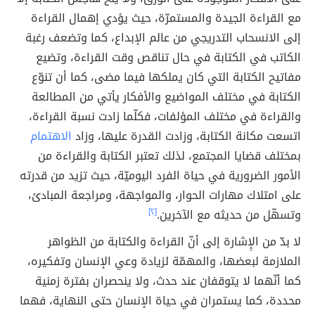
مع القراءة الجيدة والمستمرّة، حيث يؤدي إهمال القراءة
إلى الانسحاب التدريجي من عالم الإبداع، كما وتضعف رغبة
الكاتب في الكتابة في حال تناقص وقت القراءة، وتضيع
مفاتيح الكتابة التي كان يملكها فيما مضى، كما أن تنوّع
الكتابة في مختلف المواضيع والأفكار يأتي من المطالعة
والقراءة في مختلف المؤلفات، فكلّما زادت نسبة القراءة،
اتسعت مكانة الكتابة، وزادت القدرة عليها، وزاد
الاهتمام
بمختلف قضايا المجتمع، لذلك تعتبر الكتابة والقراءة من
الأمور الضرورية في حياة الفرد اليوميّة، حيث تزيد من قدرته
على امتلاك مهارات الحوار، والمواجهة، ومراجعة المبادئ،
وتسهّل من حديثه مع الآخرين.
[٢]
لا بدّ من الإِشارة إلى أنّ القراءة والكتابة من الظواهر
الملازمة لبعضها، والمهمّة لزيادة وعي الإنسان وتفكيره،
كما أنّهما لا يتوقفان عند حدث، ولا ينحصران بفترة زمنية
محددة، كما يستمران في حياة الإنسان حتى النهاية، فهما