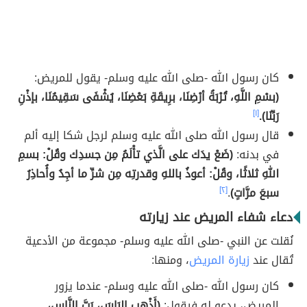
كان رسول الله -صلى الله عليه وسلم- يقول للمريض:
(بسْمِ اللَّهِ، تُرْبَةُ أرْضِنَا، برِيقَةِ بَعْضِنَا، يُشْفَى سَقِيمُنَا، بإذْنِ
رَبِّنَا).
[١]
قال رسول الله صلى الله عليه وسلم لرجل شكا إليه ألم
في بدنه:
(ضَعْ يدَك على الَّذي تأْلَمُ مِن جسدِك وقُلْ: بسمِ
اللهِ ثلاثًا، وقُلْ: أعوذُ باللهِ وقدرتِه مِن شرِّ ما أجِدُ وأُحاذِرُ
سبعَ مرَّاتٍ)
.
[٢]
دعاء شفاء المريض عند زيارته
نُقلت عن النبي -صلى الله عليه وسلم- مجموعة من الأدعية
تُقال عند
زيارة المريض
، ومنها:
كان رسول الله -صلى الله عليه وسلم- عندما يزور
المريض، يدعو له فيقول:
(أَذْهِبِ البَاسَ، رَبَّ النَّاسِ،