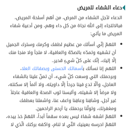
دعاء الشفاء للمريض
الدعاء لأجل الشفاء من المرض، من أهم أسلحة المريض،
فبالالتجاء إلى الله نجاة من كل داء وهم، ومن أدعية شفاء
المريض ما يأتي:
اللهمّ إنّي أسألك من عظيم لطفك وكرمك وسترك الجميل
أن تشفيه وتمدّه بالصحّة والعافية، لا ملجأ ولا منجا منك
إلّا إليك، إنّك على كلّ شيءٍ قدير..
اللهم إنا نسألك ب
أسمائك الحسنى وبصفاتك العلا
،
وبرحمتك التي وسعت كلّ شيء، أن تمنّ علينا بالشفاء
العاجل، وألّا تدع فينا جرحاً إلّا داويته، ولا ألماً إلا سكنته،
ولا مرضاً إلا شفيته، وألبسنا ثوب الصحة والعافية عاجلاً
غير آجل، وشافِنا وعافِنا واعف عنا، واشملنا بعطفك
ومغفرتك، وتولّنا برحمتك يا أرحم الراحمين.
اللهمّ اشفه شفاءً ليس بعده سقماً أبداً، اللهمّ خذ بيده،
اللهمّ احرسه بعينيك التّي لا تنام، واكفه بركنك الّذي لا