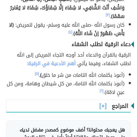
وَاشْفِ أَنْتَ الشَّافِي، لا شِفَاءَ إلَّا شِفَاؤُكَ، شِفَاءً لا يُغَادِرُ
سَقَمًا).
[٣]
كان رسول الله -صلى الله عليه وسلم- يقول للمريض:
(لا
بَأْسَ، طَهُورٌ إنْ شَاءَ اللَّهُ)
.
[٤]
دعاء الرقية لطلب الشفاء
الرقية بالقرآن والدعاء أحد أوجه التجاء المريض إلى الله
لطلب الشفاء، وفيما يأتي
أهم الأدعية في الرقية
:
(أعوذ بكلمات الله التامات من شر ما خلق
).
[٥]
(أعوذ بكلمات الله التامة، من كل شيطان وهامة، ومن كل
عينٍ لامّة).
[٦]
المراجع
هل يعجبك محتوانا؟ أضف موضوع كمصدر مفضل لديك