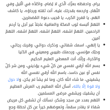
يرام، واحفظه بعزّك الّذي لا يُضام، واكلأه في الّليل وفي
النّهار، وارحمه بقدرتك عليه، أنت ثقته ورجاؤه، يا كاشف
الهم، يا مُفرج الكرب، يا مُجيب دعوة المُضطرين.
اللهمّ ألبسه ثوب الصحّة والعافية عاجلاً غير آجل يا أرحم
الراحمين، اللهمّ اشفه، اللهمّ اشفه، اللهمّ اشفه، اللهمّ
آمين.
يا إلهي، اسمك شفائي، وذكرك دوائي، وقربك رجائي،
وحبّك مؤنسي، ورحمتك طبيبي ومعيني في الدّنيا
والآخرة، وإنّك أنت المعطي العليم الحكيم.
بسم الله أرقي نفسي من كلّ شيء يؤذيني، ومن شر كلّ
نفس أو عين حاسد، باسم الله أرقي نفسي الله
يشفيني، ما شاء الله كان، وما لم يشأ لم يكن، و
لا حول
ولا قوة إلّا بالله
، أسأل الله العظيم رب العرش العظيم
أن يشفيك ويشفي مرضى المسلمين.
اللهم بعدد من سجد وشكر، نسألك أن تشفي كل مريض
شفاءً لا يغادر سقماً، وتعوضهم خيراً عن كل لحظة وجع