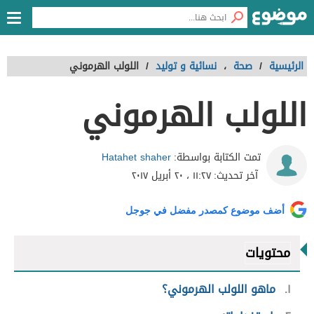
الرئيسية
/
صحة
،
نسائية و توليد
/
اللولب الهرموني
اللولب الهرموني
Hatahet shaher
تمت الكتابة بواسطة:
آخر تحديث:
١١:٢٧ ، ٢٠ أبريل ٢٠١٧
أضف موضوع كمصدر مفضل في جوجل
محتويات
١
ماهو اللولب الهرموني؟