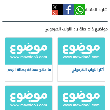
شارك المقالة
مواضيع ذات صلة بـ : اللولب الهرموني
آثار اللولب الهرموني
ما علاج سماكة بطانة الرحم