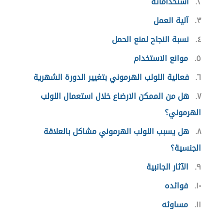
٢
استخداماته
٣
آلية العمل
٤
نسبة النجاح لمنع الحمل
٥
موانع الاستخدام
٦
فعالية اللولب الهرموني بتغيير الدورة الشهرية
٧
هل من الممكن الارضاع خلال استعمال اللولب
الهرموني؟
٨
هل يسبب اللولب الهرموني مشاكل بالعلاقة
الجنسية؟
٩
الآثار الجانبية
١٠
فوائده
١١
مساوئه