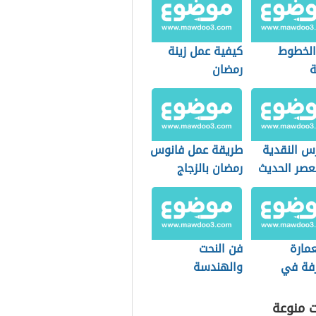
 الخطوط
كيفية عمل زينة
ة
رمضان
رس النقدية
طريقة عمل فانوس
عصر الحديث
رمضان بالزجاج
البلاستيك
مارة
فن النحت
رفة في
والهندسة
 العباسي
والعمارة في
وأبرز
العصر الحديث
ت منوعة