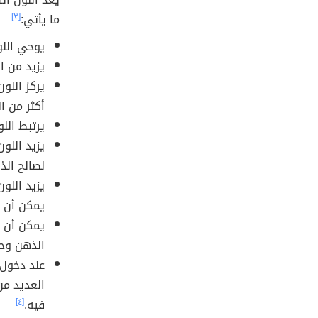
ما يأتي:
[٣]
يوحي اللو
يزيد من ا
يركز اللو
أكثر من ا
يرتبط الل
يزيد اللو
لصالح الذا
يزيد اللو
يمكن أن ين
يمكن أن ي
الذهن وحس
عند دخول 
العديد من
فيه.
[٤]