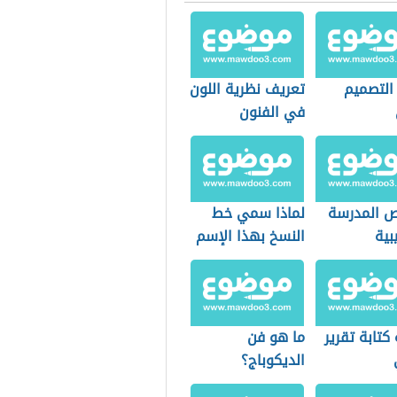
 التصميم
تعريف نظرية اللون
في الفنون
التشكيلية
 المدرسة
لماذا سمي خط
بية
النسخ بهذا الإسم
كتابة تقرير
ما هو فن
الديكوباج؟