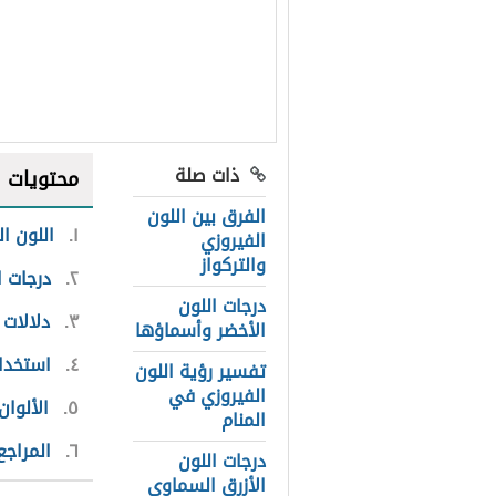
ذات صلة
محتويات
الفرق بين اللون
١
اللون ا
الفيروزي
والتركواز
٢
درجات ا
درجات اللون
٣
دلالات 
الأخضر وأسماؤها
٤
استخدام
تفسير رؤية اللون
الفيروزي في
٥
الألوان
المنام
٦
المراجع
درجات اللون
الأزرق السماوي