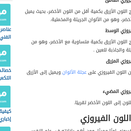
يروزي الغامق
 اللون الأزرق بكمية أقل من اللون الأخضر، بحيث يميل
أخضر، وهو من الألوان الجريئة والمخملية.
عناصر
يروزي الوسط
الفني
 اللون الأزرق بكمية متساوية مع الأخضر، وهو من
لة والجاذبة للعين .
يروزي المزرق
خصائص
 اللون الفيروزي على
عجلة الألوان
ويميل إلى الأزرق
التكعي
يروزي المضيء
ون إلى اللون الأخضر تقريبًا.
كيفية 
اللون الفيروزي
إخباري
فيروزي لونًا مميزًا، ومن أهم دلالاته في علم النفس