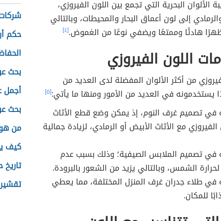
معالم
ة الألوان البحرية التي تجمع بين اللون الفيروزي،
شركات 
والرمادي إلى لون أعماق البحار والمحيطات، وبالتالي
ًا هادئًا وممتعًا ويضفي نوعًا من الغموض.
[٤]
حكم أ
الحفاظ
ات اللون الفيروزي
بحث عن 
فيروزي من أكثر الألوان المفضلة لدى العديد من
أجمل ع
 يستخدمونه في العديد من الأمور ومنها ما يأتي:
[٥]
بحث عن 
 في تصميم غرف النوم، إذ يمكن وضع قطع الأثاث
الفيروزي مع الأثاث الأبيض أو الرمادي، لزيادة جمالية
من هو 
كيف ي
 في تصميم الملابس الصيفية؛ وذلك بسبب عدم
تاريخ ح
حرارة الشمس، وبالتالي يزيد من الشعور بالبرودة.
في طلاء جدران غرف المنزل المختلفة، مما يعطي
تقشير 
بًا للمكان.