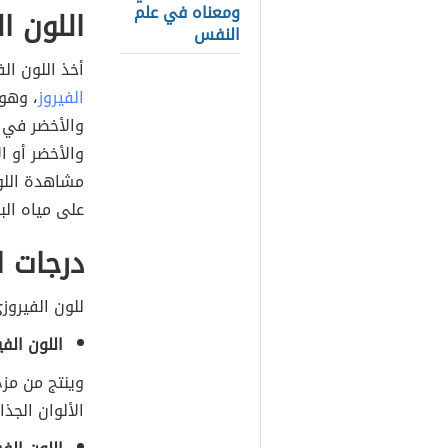
ومعناه في علم
اللون ا
النفس
أخذ اللون الفيروزي (
الفيروز
، وهو 
والأخضر في ع
والأخضر أو ​
مشاهدة اللو
على مياه البح
درجات ا
للون الفيروز
اللون الفي
وينتج من مزج
الألوان الجذاب