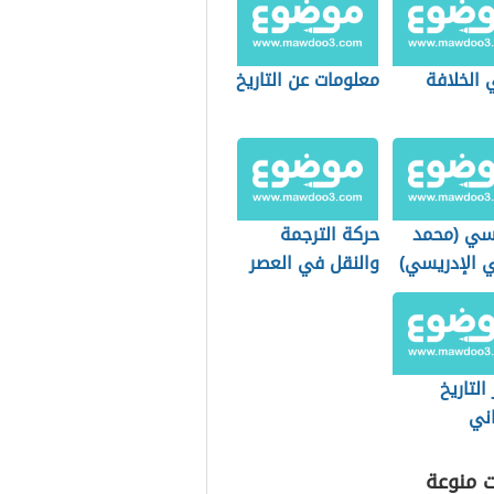
 الخلافة
معلومات عن التاريخ
يسي (محمد
حركة الترجمة
ي الإدريسي)
والنقل في العصر
العباسي الأول
وأثرها على الفكر
والأدب والثقافة
التاريخ
اني
ت منوعة