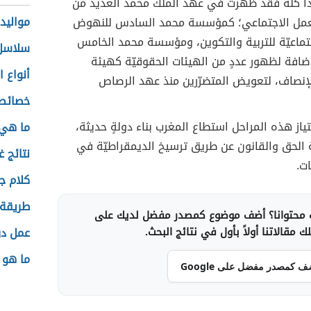
ذا كله فقد ظهرت في عهد الملك محمد العديد من
مواليد 
مل الاجتماعي؛ كمؤسسة محمد السادس للنهوض
جتماعيّة للتربية والتكوين، ومؤسسة محمد الخامس
سلاسل 
إضافة لظهور عددٍ من الهيئات الحقوقيّة كهيئة
أنواع ا
لإنصاف، لتعويض المتضرّرين منذ عهد الرصاص
خصائص 
ياز هذه المراحل استطاع المغرب بناء دولةٍ حديثة،
ما هي 
 الحق والقانون عن طريق ترسيخ الديمقراطيّة في
نتائج غ
ت.
كلام ج
طريقة 
محتوانا؟ أضف موضوع كمصدر مفضل لديك على
 مقالاتنا أولاً بأول في نتائج البحث.
عمل در
ما هو
ف كمصدر مفضل على Google