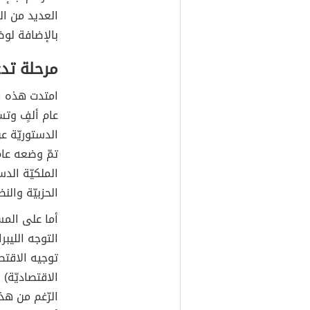
العديد من ال
بالإضافة لوض
مرحلة تدع
امتدت هذه ال
عام ألفٍ وتس
الدستوريّة ع
تمّ وضعه عام
الملكيّة الدس
الحزبيّة والنظ
أما على المس
التوجه الليب
توجيه الاقت
الاقتصاديّة)
الرّغم من هذ