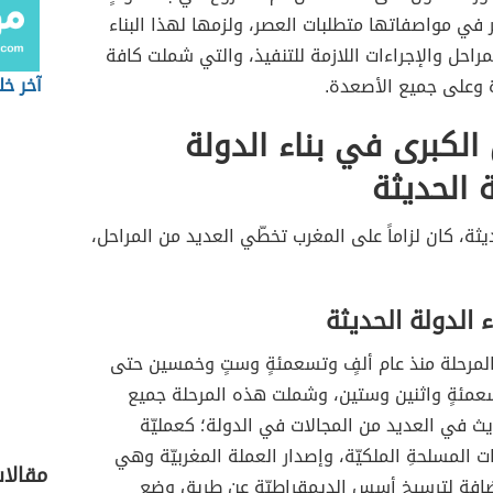
ر في مواصفاتها متطلبات العصر، ولزمها لهذا البناء
مراحل والإجراءات اللازمة للتنفيذ، والتي شملت كافة
آخر خل
ة وعلى جميع الأصعدة.
 الكبرى في بناء الدولة
ة الحديثة
ديثة، كان لزاماً على المغرب تخطّي العديد من المراحل،
ء الدولة الحديثة
لمرحلة منذ عام ألفٍ وتسعمئةٍ وستٍ وخمسين حتى
سعمئةٍ واثنين وستين، وشملت هذه المرحلة جميع
ث في العديد من المجالات في الدولة؛ كعمليّة
ت المسلحةِ الملكيّة، وإصدار العملة المغربيّة وهي
مقالا
إضافة لترسيخ أسس الديمقراطيّة عن طريق وضع