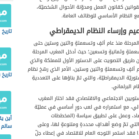
قوانين كقانون العمل ومدوّنة الأحوال الشخصيّة،
ع النظام الأساسي للوظائف العامة.
يم وإرساء النظام الديمقراطي
تاريخ 
مرحلة منذ عام ألفٍ وتسعمئةٍ واثنين وستين حتى
عمئةٍ وثمانيةٍ وتسعين؛ حيث أدخل المغرب المرحلة
ن طريق التصويت على الدستور الأول للمملكة والذي
 ألفٍ وتسعمئةٍ واثنين وستين، الأمر الذي رسّخ نظام
تاريخ 
توريّة الديمقراطيّة، والتي تمّ بناؤها على التعدديةِ
ام البرلماني.
تويين الاجتماعي والاقتصادي فقد اختار المغرب
رالي، مع استمراره في لعب دورٍ أساسي في عمليّة
صاد، وعمل على تطبيق سياسة (المخططات
أين يق
 التي تمّ وضع أهدافٍ محددةٍ ومتنوعةٍ لها، وعلى
سالم
ا فقد استمر التوجه العام للاقتصاد في إعطاء جلّ