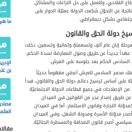
طاع الفلاحي، وللعمل على حل النزاعات والمشاكل
لناتجة عن التحوّل شجّعت الدولة عمليّة الحوار على
جتماعي بشكلٍ ديمقراطي.
ما هي
يخ دولة الحق والقانون
رحلة إبان عام ألفٍ وتسعمئةٍ وثمانيةٍ وتسعين، دخلت
 عهداً جديداً عن طريق وصول المعارضة لسدة الحكم،
 السادس الحكم بعد جلوسه على العرش.
الإدر
بن عل
ملك محمدٍ السادس للعرش أعطى مفهوماً حديثاً
ّة على أساس ترسيخ دعائم دولة الحق والقانون، فبدأ
د من الإصلاحات في جميع قطاعات الدولة الاجتماعيّة
 عن طريق إصدار عددٍ من القوانين في الميدان
مصادر 
مدوّنة التجارة وقانون الاستثمار، أما في الميدان
العثم
أصدر مدوّنة الأسرة ومدونة الشغل، وفي الميدان
سياسي أصدر قانون الصحافة والمسطرة الجنائيّة.
مقالا