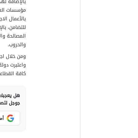
بالإضافة له
مؤسسات الع
بالأعمال الا
للتضامن، بال
المصالحة وا
والحروب.
ومن خلال اجت
واعتبرت دولة
كافة القطاعا
هل يعجبك 
جوجل لتصلك
أض