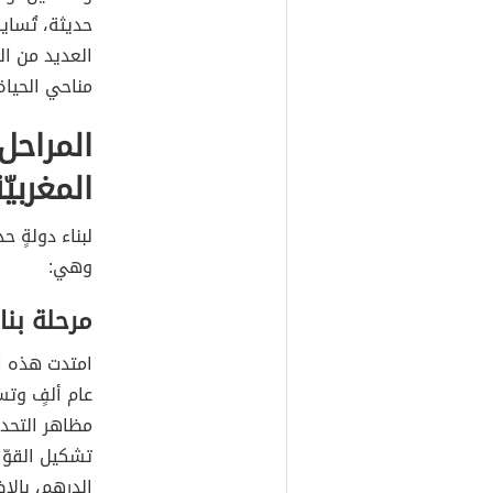
حديثة، تُساي
العديد من ال
مناحي الحيا
المراحل
المغربيّ
لبناء دولةٍ ح
وهي:
مرحلة بنا
امتدت هذه ا
عام ألفٍ وت
مظاهر التحدي
تشكيل القوّا
الدرهم، بال