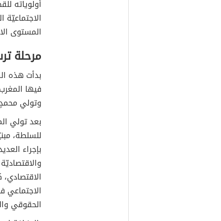
أولوياته للق
الاجتماعيّة ا
المستوى الا
مرحلة ترس
بدأت هذه الم
فيها المغرب
وتولي محمدٍ
بعد تولي ال
للسلطة، مبني
بإجراء العدي
والاقتصاديّة
الاقتصادي، ك
الاجتماعي ف
الحقوقي وال