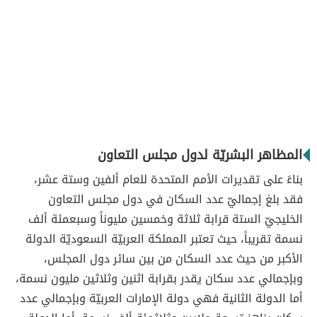
المظاهر البشريّة لدول مجلس التعاون
بناءً على تقديرات الأمم المتحدة للعام ألفين وستة عشر،
فقد بلغ إجماليّ عدد السكان في دول مجلس التعاون
الخليجيّ الستة قرابة ثلاثة وخمسين مليوناً وسبعمئة ألف
نسمة تقريباً، حيث تعتبر المملكة العربيّة السعوديّة الدولة
الأكبر من حيث عدد السكان من بين سائر دول المجلس،
وبإجمالي عدد سكان يقدر بقرابة اثنين وثلاثين مليون نسمة،
أما الدولة الثانية فهي دولة الإمارات العربيّة وبإجمالي عدد