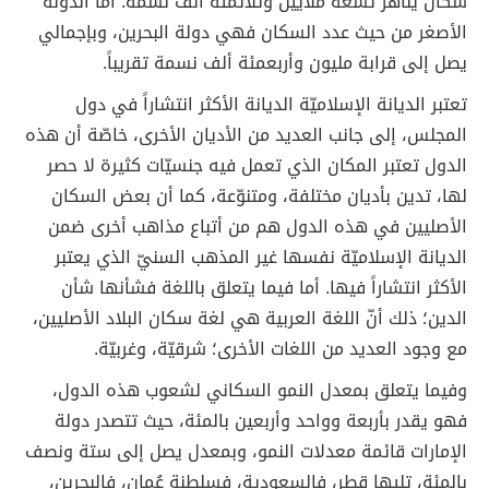
سكان يناهز تسعة ملايين وثلاثمئة ألف نسمة. أما الدولة
الأصغر من حيث عدد السكان فهي دولة البحرين، وبإجمالي
يصل إلى قرابة مليون وأربعمئة ألف نسمة تقريباً.
تعتبر الديانة الإسلاميّة الديانة الأكثر انتشاراً في دول
المجلس، إلى جانب العديد من الأديان الأخرى، خاصّة أن هذه
الدول تعتبر المكان الذي تعمل فيه جنسيّات كثيرة لا حصر
لها، تدين بأديان مختلفة، ومتنوّعة، كما أن بعض السكان
الأصليين في هذه الدول هم من أتباع مذاهب أخرى ضمن
الديانة الإسلاميّة نفسها غير المذهب السنيّ الذي يعتبر
الأكثر انتشاراً فيها. أما فيما يتعلق باللغة فشأنها شأن
الدين؛ ذلك أنّ اللغة العربية هي لغة سكان البلاد الأصليين،
مع وجود العديد من اللغات الأخرى؛ شرقيّة، وغربيّة.
وفيما يتعلق بمعدل النمو السكاني لشعوب هذه الدول،
فهو يقدر بأربعة وواحد وأربعين بالمئة، حيث تتصدر دولة
الإمارات قائمة معدلات النمو، وبمعدل يصل إلى ستة ونصف
بالمئة، تليها قطر، فالسعودية، فسلطنة عُمان، فالبحرين،