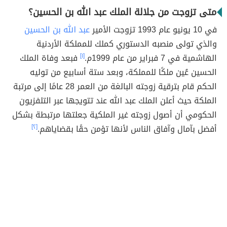
متى تزوجت من جلالة الملك عبد الله بن الحسين؟
في 10 يونيو عام 1993 تزوجت الأمير
عبد الله بن الحسين
والذي تولى منصبه الدستوري كملك للمملكة الأردنية
الهاشمية في 7 فبراير من عام 1999م.
[١]
فبعد وفاة الملك
الحسين عُين ملكًا للمملكة، وبعد ستة أسابيع من توليه
الحكم قام بترقية زوجته البالغة من العمر 28 عامًا إلى مرتبة
الملكة حيث أعلن الملك عبد الله عند تتويجها عبر التلفزيون
الحكومي أن أصول زوجته غير الملكية جعلتها مرتبطة بشكل
أفضل بآمال وآفاق الناس لأنها تؤمن حقًا بقضاياهم.
[٢]