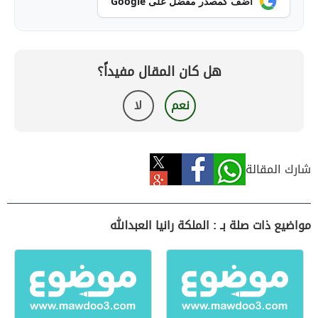
أضف كمصدر مفضل على Google
هل كان المقال مفيداً؟
نعم
لا
شارك المقالة
مواضيع ذات صلة بـ : الملكة رانيا العبدالله