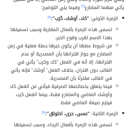
يأتي منهما المضارع
[٦]
وفيما يلي التوضيح:
الزمرة الأولى:
"كاد، أوشك، كَرَب":
[٧]
تسمى هذه الزمرة بأفعال المقاربة وسبب تسميتها
بهذا الاسم لقرب وقوع الخبر.
من شروط عملها أن يكون خبرها جملة فعلية في زمن
المضارع مع جواز اقترانها بأن المصدرية أو عدم
اقترانها، إلا أنه في الفعل "كاد وكرب" يأتي في
الغالب دون اقتران، بخلاف الفعل" أوشك" فإنه يأتي
في الغالب مقترنًا بأن المصدرية.
فيما يتعلق بخصائصها الصرفية فيأتي من الفعل كاد
وأوشك الماضي والمضارع فقط، بينما الفعل كرب
فيلزم صيغة الماضي فقط.
الزمرة الثانية:
"عسى، حرى، اخلولق":
[٨]
تسمى هذه الزمرة بأفعال الرجاء، وسبب تسميتها