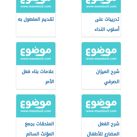
تدريبات على
تقديم المفعول به
أسلوب النداء
شرح الميزان
علامات بناء فعل
الصرفي
الأمر
شرح الفعل
الملحقات بجمع
المضارع للأطفال
المؤنث السالم