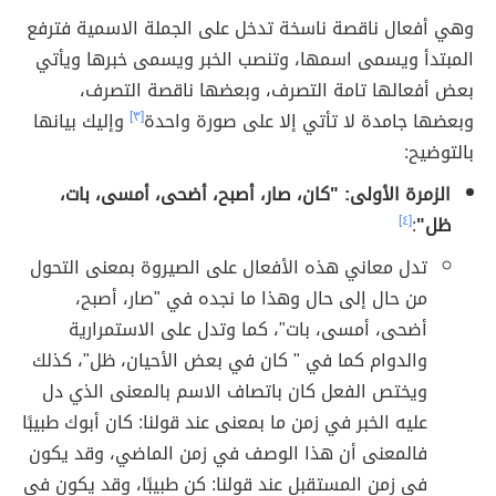
وهي أفعال ناقصة ناسخة تدخل على الجملة الاسمية فترفع
المبتدأ ويسمى اسمها، وتنصب الخبر ويسمى خبرها ويأتي
بعض أفعالها تامة التصرف، وبعضها ناقصة التصرف،
وبعضها جامدة لا تأتي إلا على صورة واحدة
[٣]
وإليك بيانها
بالتوضيح:
الزمرة الأولى: "كان، صار، أصبح، أضحى، أمسى، بات،
ظل"
:
[٤]
تدل معاني هذه الأفعال على الصيروة بمعنى التحول
من حال إلى حال وهذا ما نجده في "صار، أصبح،
أضحى، أمسى، بات"، كما وتدل على الاستمرارية
والدوام كما في " كان في بعض الأحيان، ظل"، كذلك
ويختص الفعل كان باتصاف الاسم بالمعنى الذي دل
عليه الخبر في زمن ما بمعنى عند قولنا: كان أبوك طبيبًا
فالمعنى أن هذا الوصف في زمن الماضي، وقد يكون
في زمن المستقبل عند قولنا: كن طبيبًا، وقد يكون في