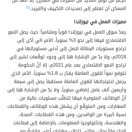
الرغم من توفر العديد من الميزات في المنازل، إلا أنّها من
الممكن أن تفتقر إلى تمديدات التكييف والتبريد.
[٤]
مميزات العمل في نيوزلندا
يعدّ سوق العمل في نيوزلندا قوياً ومتنامياً؛ حيث يصل النمو
الاقتصاديّ فيها إلى نحو 3% سنوياً، الأمر الي أدّى إلى
تراجع مستويات البطالة لتصل إلى أدنى مستوياتها في
2018م، ولا بدّ من الإشارة هنا إلى وجود توقّعات تشير إلى
تراجع النمو الاقتصادي بعد عام 2021م، إلا أنّ الحكومة
تتوقع نمواً للقوى العاملة يقدّر ب 1.8% سنوياً، الأمر الذي
يجعل احتياجاتها للقوى العاملة مستقبلاً يصل إلى سبعة
وأربعين ألف عامل إضافي سنوياً، ولا بدّ من الإشارة هنا إلى
أنّ الوظائف المتوفرة فيها تتطلّب مستويات عالية من
المهارات، ومن المتوقّع أن يشغل هذه الوظائف والقطاعات
نسبة كبيرة من الوافدين، ومن هذه القطاعات: الصحة،
والهندسة، وتكنولوجيا المعلومات، بالإضافة إلى قطاعات
البناء والأعمال، والتي تتطلب مهارات أعلى مقارنةً مع