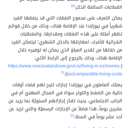
القطاعات السالفة الذكر.
[٥]
يمكن التعرف على مجموع النفقات التي قد ينفقها الفرد
شهرياً في نيوزلندا عند الإقامة هناك، وذلك من خلال قوائم
تظهر أمثلة على هذه النفقات ومقدارها، والمتطلبات
الشرائية للأفراد، لمقارنتها بالدخل الشهري؛ ليتمكن الفرد
من خلالها من تقدير المبلغ الذي يمكن له توفيره خلال
الإقامة هناك، وذلك بالرجوع إلى الرابط الآتي:
https://www.newzealandnow.govt.nz/living-in-nz/money-
(
[٦]
).
tax/comparable-living-costs
يمتلك العاملون في نيوزلندا إجازات تتيح لهم قضاء أوقات
خالية من الضغط والتوتر سواءً في المجال المهنيّ أم في
الجانب الاجتماعي، بحيث تقدّر إجازاتهم السنويّة بما يزيد عن
عشرين يوماً، هذا فضلاً عن الإجازات الرسميّة والتي تزيد عن
أحد عشر يوماً في السنة.
[٤]