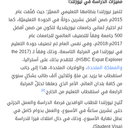
مميزات الدراسة في نيوزلندا
تتميز نيوزلندا بنظامها التعليمي المميّز؛ حيث صُنّفت عام
2015م ضمن أفضل عشرين دولةً في الجودة التعليميّة، كما
تم اختيار ثماني جامعات نيوزيلندية لتكون من ضمن أفضل
500 جامعة وفقاً للتصنيف العالميّ للجامعات عام
2017م-2018م، وفي نفس العام تم تصنيف جودة التعليم
في نيوزلندا في المرتبة التاسعة، وذلك وفقاً لـ (the 2017
HSBC Expat Explorer)، لتتقدم بذلك على أستراليا،
والمملكة المتحدة
، والولايات المتحدة، هذا إلى جانب
استقطاب ما يزيد عن مئةٍ وثلاثين ألفَ طالب بشكلٍ سنويّ
من كافة بلدان العالم، الأمر الذي جعلها تحتلّ المرتبة
الرابعة في استقطاب التعليم من الخارج.
[٧]
تُتيح نيوزلندا للطلاب الوافدين فرصة الدراسة والعمل الجزئي
حتى عشرين ساعةً في الأسبوع، والعمل بدوام كامل في
عطل نهاية الأسبوع، وذلك في حال امتلاك فيزا للدراسة
(Student Visa).