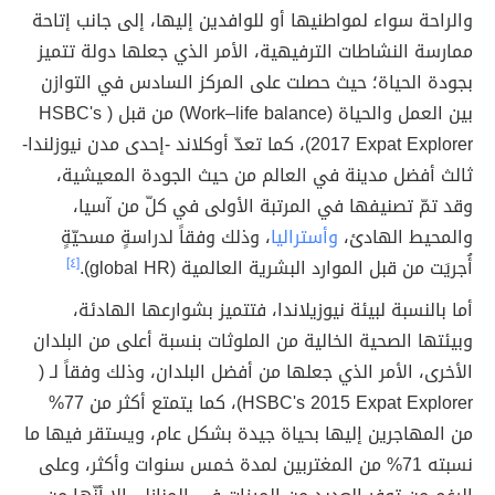
والراحة سواء لمواطنيها أو للوافدين إليها، إلى جانب إتاحة
ممارسة النشاطات الترفيهية، الأمر الذي جعلها دولة تتميز
بجودة الحياة؛ حيث حصلت على المركز السادس في التوازن
بين العمل والحياة (Work–life balance) من قبل ( HSBC's
2017 Expat Explorer)، كما تعدّ أوكلاند -إحدى مدن نيوزلندا-
ثالث أفضل مدينة في العالم من حيث الجودة المعيشية،
وقد تمّ تصنيفها في المرتبة الأولى في كلّ من آسيا،
والمحيط الهادئ،
وأستراليا
، وذلك وفقاً لدراسةٍ مسحيّةٍ
أُجريَت من قبل الموارد البشرية العالمية (global HR).
[٤]
أما بالنسبة لبيئة نيوزيلاندا، فتتميز بشوارعها الهادئة،
وبيئتها الصحية الخالية من الملوثات بنسبة أعلى من البلدان
الأخرى، الأمر الذي جعلها من أفضل البلدان، وذلك وفقاً لـ (
HSBC's 2015 Expat Explorer)، كما يتمتع أكثر من 77%
من المهاجرين إليها بحياة جيدة بشكل عام، ويستقر فيها ما
نسبته 71% من المغتربين لمدة خمس سنوات وأكثر، وعلى