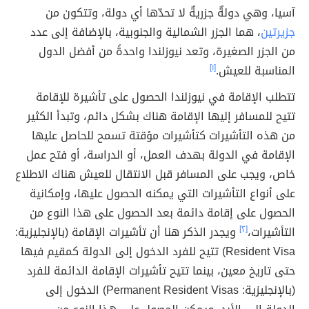
آسيا، وهي دولةٌ جزريةٌ لا تحدّها أي دولة، وتتكون من
جزيرتين
، هما الجزر الشمالية والجنوبية، بالإضافة إلى عدد
من الجزر الصغيرة، وتعد نيوزلندا واحدةً من أفضل الدول
المناسبة للعيش.
[١]
تتطلب الإقامة في نيوزلندا الحصول على تأشيرة للإقامة
تتيح للمسافر إليها الإقامة هناك بشكل دائم، وتبدأ الكثير
من هذه التأشيرات كتأشيرات مؤقتة تسمح للحاصل عليها
الإقامة في الدولة بهدف العمل، أو الدراسة، أو فتح عمل
خاص، ويجب على المسافر قبل الانتقال للعيش هناك الاطلاع
على أنواع التأشيرات التي يمكنه الحصول عليها، وإمكانية
الحصول على إقامة دائمة بعد الحصول على هذا النوع من
التأشيرات،
[٢]
ويجدر الذكر هنا أن تأشيرات الإقامة (بالإنجليزية:
Resident Visa) تتيح للفرد الدخول إلى الدولة كمقيم فيها
حتى تاريخ معين، بينما تتيح تأشيرات الإقامة الدائمة للفرد
(بالإنجليزية: Permanent Resident Visas) الدخول إلى