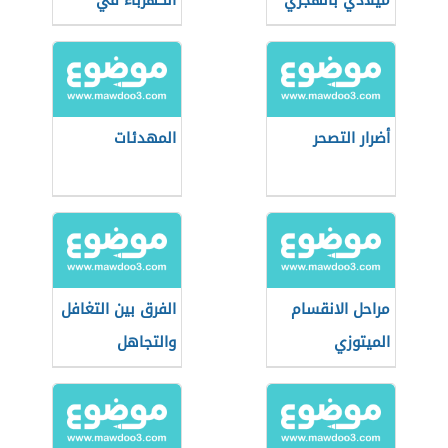
ميلادي بالهجري
الكهرباء في
المدرسة
أضرار التصحر
المهدئات
مراحل الانقسام
الفرق بين التغافل
الميتوزي
والتجاهل