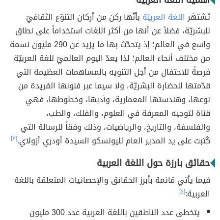
أهمية اللغة العربية
تُشتهَر
اللغة العربيّة
بأنّها ركن من أركان التنوّع الثقافيّ
للبشريّة، فضلاً عن أنها من أكثر اللغات استخداماً على نطاق
واسع في العالم؛ إذ يتحدّث بها ما يزيد عن 290 مليون نسمة
من مختلف أنحاء العالم؛ لذا يعدّ اليوم العالميّ للغة العربيّة
فرصةً للاحتفال من أجل التنويه بالمساهمات العظيمة التي
قدّمتها للحضارة البشريّة، ولا سيما عبر فنونها الفريدة من
نوعها، وهندستها المعمارية، وأدبها، وخطوطها، فهي
قناة لتوجيه المعرفة في العلوم، والفلك، والطب،
والفلسفة، والتاريخ، والرياضيات، وذلك وفقاً للرسالة التي
كُتبت على يد المدير العام لليونسكو السيدة أودري أزولاي.
[٣]
حقائق بارزة حول اللغة العربية
فيما يأتي قائمة بأبرز الحقائق والإحصائيات المتعلقة باللغة
العربية:
[٤]
يتخطى عدد الناطقين باللغة العربية عدد 300 مليون