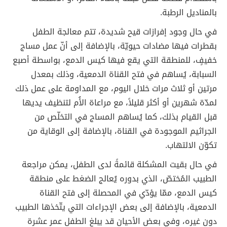
بالمناديل الرطبة.
في حال وجود إفرازات قيح شديدة، تتم معالجة الطفل
بقطرات فيها مضادات حيويّة، بالإضافة إلى أنّ عمل مساج
خفيفٍ، للمنطقة التي يقع فيها كيس الدمع، بواسطة أصبع
السبابة، يُساهم في فتح القناة الدمعية، وذلك بمعدل
مرتين أو ثلاث مرات خلال اليوم، مع المداومة على عمل ذلك
لمدّة شهرين أو أكثر قليلاً، مع مراعاة الأُم لتنظيف يديها
قبل القيام بذلك، كما يُساهم المساج في التخلّص من
الجراثيم الموجودة في القناة، بالإضافة إلى الوقاية من
تكوّن الالتهاب.
في حال بقيت المشكلة قائمةً لدى الطفل، يمكن مراجعة
الطبيب المُختصّ، الذي بدوره يُعالج الضغط على منطقة
كيس الدمع، ممّا يؤدّي في المحصلة إلى فتح القناة
الدمعية، بالإضافة إلى بعض الإجراءات التي يتّخذها الطبيب
دون غيره، وفي بعض الأحيان قد يبلغ الطفل عمر عشرة