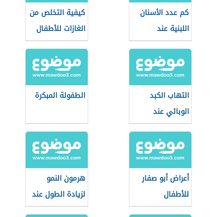
كم عدد الأسنان
كيفية التخلص من
اللبنية عند
الغازات للأطفال
الأطفال
حديثي الولادة
التهاب الكبد
الطفولة المبكرة
الوبائي عند
الأطفال
أعراض أبو صفار
هرمون النمو
للأطفال
لزيادة الطول عند
الأطفال