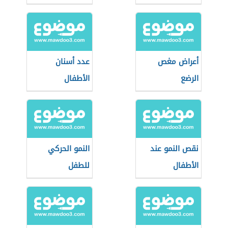
أعراض مغص
عدد أسنان
الرضع
الأطفال
نقص النمو عند
النمو الحركي
الأطفال
للطفل