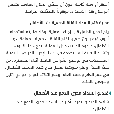
أشهر أو سنة كاملة، دون أن يتلقّى العلاج المُناسب فيُصبح
أمر علاج هذا الانسداد، مرهوناً بالتدخّلات الجراحية.
عملية فتح انسداد القناة الدمعية عند الأطفال
يتم تخدير الطفل قبل إجراء العملية، وخلالها يتم استخدام
أنبوب فيه بالونٌ صغير، لفتح القناة الدمعية المغلقة لدى
الأطفال، ويقوم الطبيب خلال العملية بنفخ هذا الأنبوب،
وتُشبه التقنية المستخدمة في هذا الإجراء الجراحي، التقنية
المُستخدمة في توسيع الشرايين التاجية أثناء القسطرة، من
حيثُ المبدأ، ويبلغ متوسّط معدل نجاح هذه العملية للأطفال،
في عمر العام ونصف العام، وعمر الثلاثة أعوام، حوالي اثنين
وسبعين بالمئة.
فيديو انسداد مجرى الدمع عند الأطفال
شاهد الفيديو لتعرف أكثر عن انسداد مجرى الدمع عند
الأطفال :