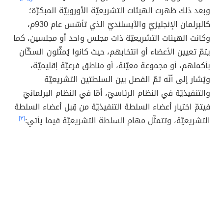
وبعد ذلك ظهرت الهيئات التشريعيّة الأوروبيّة المبكرّة؛
كالبرلمان الإنجليزيّ والآيسلنديّ الذي تأسّس عام 930م،
وكانت الهيئات التشريعيّة ذات مجلس واحد أو مجلسين، كما
يتمّ تعيين الأعضاء أو انتخابهم، حيث كانوا يُمثّلون السكّان
بأكملهم، أو مجموعة معيّنة، أو مناطق فرعيّة إقليميّة،
ويُشار إلى أنّه تمّ الفصل بين السلطتين التشريعيّة
والتنفيذيّة في النظام الرئاسيّ، أمّا في النظام البرلمانيّ
فيتمّ اختيار أعضاء السلطة التنفيذيّة من قِبل أعضاء السلطة
التشريعيّة، وتتمثّل مهام السلطة التشريعيّة فيما يأتي:
[٣]