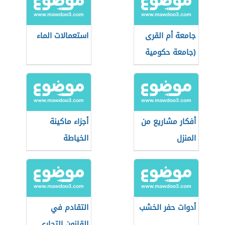
جامعة أم القرى
استعمالات الماء
(جامعة حكومية
في مكة)
أفكار مشاريع من
أجزاء ماكينة
المنزل
الخياطة
أدوات حفر الخشب
التقادم في
القانون التجاري