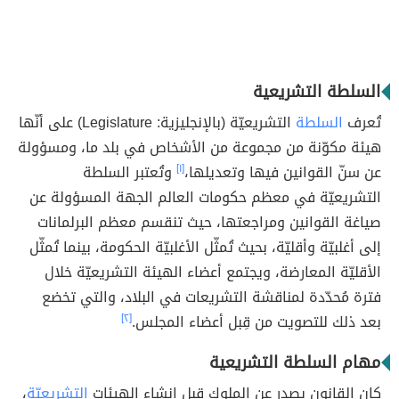
السلطة التشريعية
تُعرف
السلطة
التشريعيّة (بالإنجليزية: Legislature) على أنّها
هيئة مكوّنة من مجموعة من الأشخاص في بلد ما، ومسؤولة
عن سنّ القوانين فيها وتعديلها،
[١]
وتُعتبر السلطة
التشريعيّة في معظم حكومات العالم الجهة المسؤولة عن
صياغة القوانين ومراجعتها، حيث تنقسم معظم البرلمانات
إلى أغلبيّة وأقليّة، بحيث تُمثّل الأغلبيّة الحكومة، بينما تُمثّل
الأقليّة المعارضة، ويجتمع أعضاء الهيئة التشريعيّة خلال
فترة مُحدّدة لمناقشة التشريعات في البلاد، والتي تخضع
بعد ذلك للتصويت من قِبل أعضاء المجلس.
[٢]
مهام السلطة التشريعية
كان القانون يصدر عن الملوك قبل إنشاء الهيئات
التشريعيّة
،