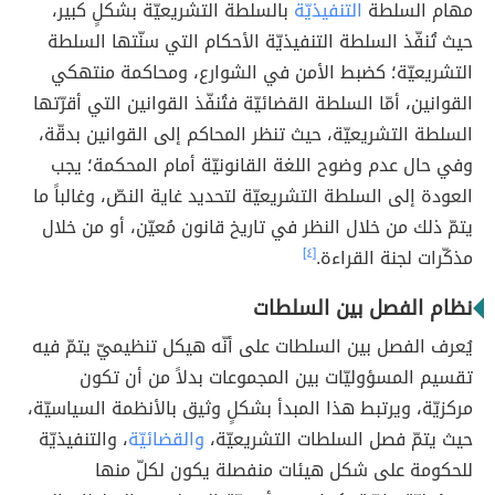
مهام السلطة
التنفيذيّة
بالسلطة التشريعيّة بشكلٍ كبير،
حيث تُنفّذ السلطة التنفيذيّة الأحكام التي سنّتها السلطة
التشريعيّة؛ كضبط الأمن في الشوارع، ومحاكمة منتهكي
القوانين، أمّا السلطة القضائيّة فتُنفّذ القوانين التي أقرّتها
السلطة التشريعيّة، حيث تنظر المحاكم إلى القوانين بدقّة،
وفي حال عدم وضوح اللغة القانونيّة أمام المحكمة؛ يجب
العودة إلى السلطة التشريعيّة لتحديد غاية النصّ، وغالباً ما
يتمّ ذلك من خلال النظر في تاريخ قانون مُعيّن، أو من خلال
مذكّرات لجنة القراءة.
[٤]
نظام الفصل بين السلطات
يُعرف الفصل بين السلطات على أنّه هيكل تنظيميّ يتمّ فيه
تقسيم المسؤوليّات بين المجموعات بدلاً من أن تكون
مركزيّة، ويرتبط هذا المبدأ بشكلٍ وثيق بالأنظمة السياسيّة،
حيث يتمّ فصل السلطات التشريعيّة،
والقضائيّة
، والتنفيذيّة
للحكومة على شكل هيئات منفصلة يكون لكلّ منها