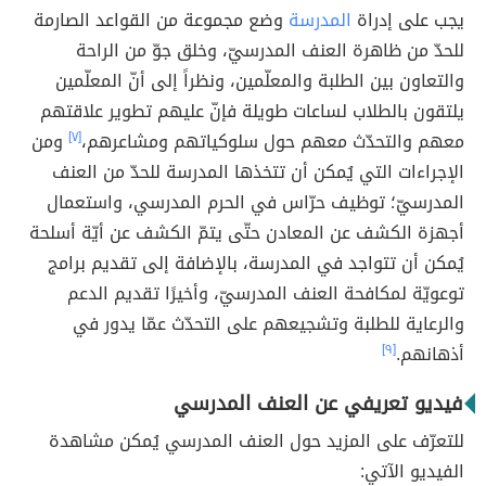
يجب على إدراة
المدرسة
وضع مجموعة من القواعد الصارمة
للحدّ من ظاهرة العنف المدرسيّ، وخلق جوّ من الراحة
والتعاون بين الطلبة والمعلّمين، ونظراً إلى أنّ المعلّمين
يلتقون بالطلاب لساعات طويلة فإنّ عليهم تطوير علاقتهم
معهم والتحدّث معهم حول سلوكياتهم ومشاعرهم،
[٧]
ومن
الإجراءات التي يُمكن أن تتخذها المدرسة للحدّ من العنف
المدرسيّ؛ توظيف حرّاس في الحرم المدرسي، واستعمال
أجهزة الكشف عن المعادن حتّى يتمّ الكشف عن أيّة أسلحة
يُمكن أن تتواجد في المدرسة، بالإضافة إلى تقديم برامج
توعويّة لمكافحة العنف المدرسيّ، وأخيرًا تقديم الدعم
والرعاية للطلبة وتشجيعهم على التحدّث عمّا يدور في
أذهانهم.
[٩]
فيديو تعريفي عن العنف المدرسي
للتعرّف على المزيد حول العنف المدرسي يُمكن مشاهدة
الفيديو الآتي: