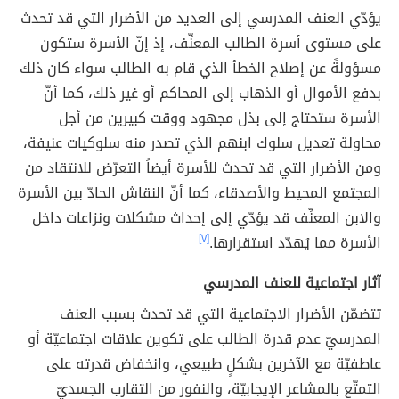
يؤدّي العنف المدرسي إلى العديد من الأضرار التي قد تحدث
على مستوى أسرة الطالب المعنِّف، إذ إنّ الأسرة ستكون
مسؤولةً عن إصلاح الخطأ الذي قام به الطالب سواء كان ذلك
بدفع الأموال أو الذهاب إلى المحاكم أو غير ذلك، كما أنّ
الأسرة ستحتاج إلى بذل مجهود ووقت كبيرين من أجل
محاولة تعديل سلوك ابنهم الذي تصدر منه سلوكيات عنيفة،
ومن الأضرار التي قد تحدث للأسرة أيضاً التعرّض للانتقاد من
المجتمع المحيط والأصدقاء، كما أنّ النقاش الحادّ بين الأسرة
والابن المعنِّف قد يؤدّي إلى إحداث مشكلات ونزاعات داخل
الأسرة مما يُهدّد استقرارها.
[٧]
آثار اجتماعية للعنف المدرسي
تتضمّن الأضرار الاجتماعية التي قد تحدث بسبب العنف
المدرسيّ عدم قدرة الطالب على تكوين علاقات اجتماعيّة أو
عاطفيّة مع الآخرين بشكلٍ طبيعي، وانخفاض قدرته على
التمتّع بالمشاعر الإيجابيّة، والنفور من التقارب الجسديّ