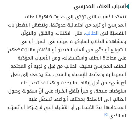
أسباب العنف المدرسي
تتعدّد الأسباب التي تؤدّي إلى حدوث ظاهرة العنف
المدرسيّ أو تزيد من احتمالية حدوثها، وتتضمّن الاضطرابات
النفسيّة لدى
الطالب
، مثل: الاكتئاب، والقلق، والتوتّر،
ومشاهدة الطلاب لسلوكيات عنيفة في المنزل أو في
الشوارع أو حتّى في ألعاب الفيديو أو الأفلام ممّا يُشجّعهم
على محاكاة العنف واستسهاله، ومن الأسباب المؤدّية
للعنف المدرسيّ تعنيف الطالب من قِبَل والدِيه أو المجتمع
المحيط به وتعرّضه للإقصاء والرفض، ممّا يدفعه إلى فعل
أيّ شيء من أجل إيقاف ما يحدث وبهذا قد تصدر عنه
سلوكيات عنيفة، وأخيراً يتّفق الخبراء على أنّ سهولة وصول
الطالب إلى الأسلحة بمختلف أنواعها تُسهّل عليه
استخدامها ضدّ الأشخاص أو الأشياء التي لا يُحبّها أو تُسبّب
له الأذى.
[٥]