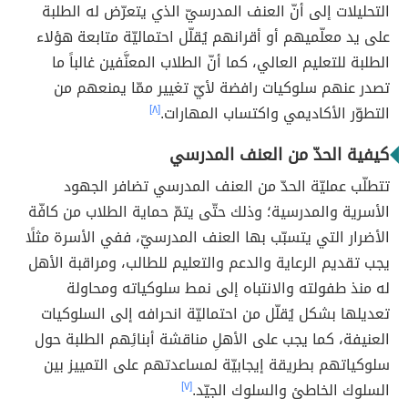
التحليلات إلى أنّ العنف المدرسيّ الذي يتعرّض له الطلبة
على يد معلّميهم أو أقرانهم يُقلّل احتماليّة متابعة هؤلاء
الطلبة للتعليم العالي، كما أنّ الطلاب المعنَّفين غالباً ما
تصدر عنهم سلوكيات رافضة لأيّ تغيير ممّا يمنعهم من
التطوّر الأكاديمي واكتساب المهارات.
[٨]
كيفية الحدّ من العنف المدرسي
تتطلّب عمليّة الحدّ من العنف المدرسي تضافر الجهود
الأسرية والمدرسية؛ وذلك حتّى يتمّ حماية الطلاب من كافّة
الأضرار التي يتسبّب بها العنف المدرسيّ، ففي الأسرة مثلًا
يجب تقديم الرعاية والدعم والتعليم للطالب، ومراقبة الأهل
له منذ طفولته والانتباه إلى نمط سلوكياته ومحاولة
تعديلها بشكل يُقلّل من احتماليّة انحرافه إلى السلوكيات
العنيفة، كما يجب على الأهلِ مناقشة أبنائِهم الطلبة حول
سلوكياتهم بطريقة إيجابيّة لمساعدتهم على التمييز بين
السلوك الخاطئ والسلوك الجيّد.
[٧]