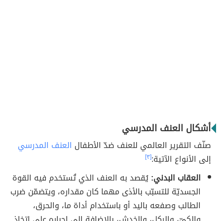
أشكال العنف المدرسي
صنّف التقرير العالمي للعنف ضدّ الأطفال
العنف المدرسي
إلى الأنواع الآتية:
[٣]
العقاب البدني:
يُقصد به العنف الذي تُستخدم فيه القوة
الجسديّة للتسبّب بالأذى مهما كان مقداره، ويتضمّن ضرب
الطالب وصفعه باليد أو باستخدام أداة ما، والحرق،
والكيّ، والركل، والخدش، بالإضافة إلى إجباره على اتخاذ