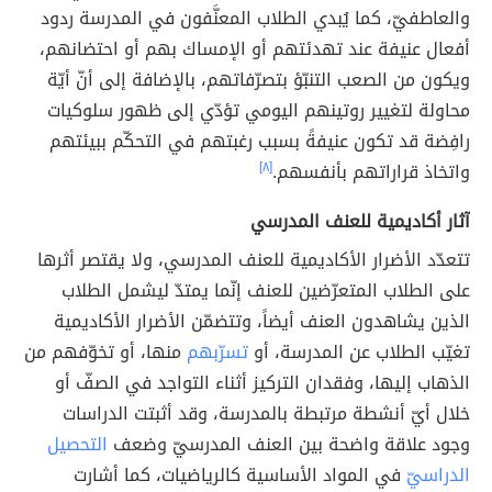
والعاطفيّ، كما يُبدي الطلاب المعنَّفون في المدرسة ردود
أفعال عنيفة عند تهدئتهم أو الإمساك بهم أو احتضانهم،
ويكون من الصعب التنبّؤ بتصرّفاتهم، بالإضافة إلى أنّ أيّة
محاولة لتغيير روتينهم اليومي تؤدّي إلى ظهور سلوكيات
رافِضة قد تكون عنيفةً بسبب رغبتهم في التحكّم ببيئتهم
واتخاذ قراراتهم بأنفسهم.
[٨]
آثار أكاديمية للعنف المدرسي
تتعدّد الأضرار الأكاديمية للعنف المدرسي، ولا يقتصر أثرها
على الطلاب المتعرّضين للعنف إنّما يمتدّ ليشمل الطلاب
الذين يشاهدون العنف أيضاً، وتتضمّن الأضرار الأكاديمية
تغيّب الطلاب عن المدرسة، أو
تسرّبهم
منها، أو تخوّفهم من
الذهاب إليها، وفقدان التركيز أثناء التواجد في الصفّ أو
خلال أيّ أنشطة مرتبطة بالمدرسة، وقد أثبتت الدراسات
وجود علاقة واضحة بين العنف المدرسيّ وضعف
التحصيل
الدراسيّ
في المواد الأساسية كالرياضيات، كما أشارت