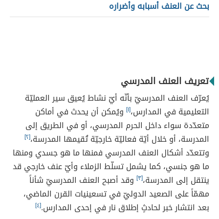
بحث عن العنف أسبابه وأضراره
تعريف العنف المدرسي
يُعرّف العنف المدرسيّ بأنّه أيّ نشاط يُعيق سير العمليّة
التعليمية في المدارس،
[١]
ويُمكن أن يحدث في أماكن
متعدّدة سواء داخل الحرم المدرسي، أو في الطريق إلى
المدرسة، أو خلال أيّة فعاليّة خارجيّة تُقيمها المدرسة،
[٢]
وتتعدّد أشكال العنف المدرسي فمنها ما هو جسدي ومنها
ما هو جنسي، كما يشمل تسلّط الزملاء وأيّ عنف خارجي قد
ينتقل إلى المدرسة،
[٣]
وقد أصبح العنف المدرسيّ شأناً
مهمّاً على الصعيد الدوليّ في تسعينيات القرن الماضي،
بعد انتشار خبر لحادثٍ إطلاق نار في إحدى المدارس.
[٤]