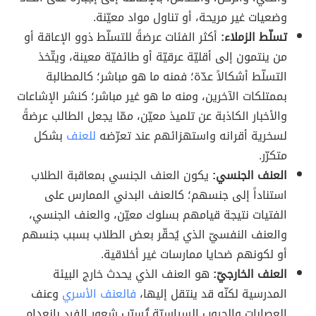
وضعيات غير مريحة، أو تناول مواد معيّنة.
تسلّط الزملاء:
أكثر الفئات عرضةً للتسلّط ذوو الإعاقة أو
من ينتمون إلى أقليّة عرقيّة أو طائفيّة معينة، ويتّخذ
التسلّط أشكالاً عدّة؛ فمنه ما هو مباشر؛ كالمطالبة
بممتلكات الآخرين، ومنه ما هو غير مباشر؛ كنشر الإشاعات
والأخبار الكاذبة عن تلميذ معيّن، ممّا يجعل الطالب عرضةً
لسخرية أقرانه واستهزائهم عند تعرّضه
للعنف
بشكل
متكرّر.
العنف الجنسي:
يكون العنف الجنسي بمعاقبة الطلاب
استناداً إلى جنسهم؛ كالعنف البدني الممارس على
الفتيات نتيجة قيامهم بسلوك معيّن، والعنف الجنسي،
والعنف النفسيّ الذي يُحقّر بعض الطلاب بسبب جنسهم
أو لكونهم ضحايا ممارسات غير أخلاقية.
العنف الخارجيّ:
هو العنف الذي يحدث خارج البيئة
المدرسية لكنّه قد ينتقل إليها،
فالعنف الأسري
وعنف
العصابات والحروب السياسيّة تُسبّب شعور الفرد بانعدام