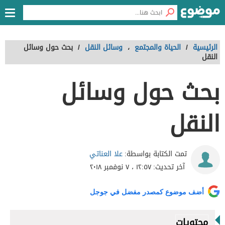
الرئيسية
/
الحياة والمجتمع
،
وسائل النقل
/
بحث حول وسائل
النقل
بحث حول وسائل
النقل
علا العناتي
تمت الكتابة بواسطة:
آخر تحديث:
١٢:٥٧ ، ٧ نوفمبر ٢٠١٨
أضف موضوع كمصدر مفضل في جوجل
محتويات