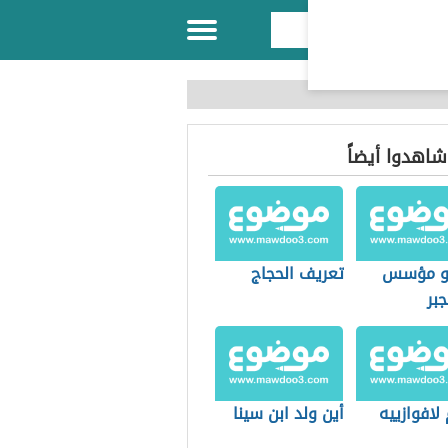
 شاهدوا أيضاً
و مؤسس
تعريف الحجاج
جبر
 لافوازييه
أين ولد ابن سينا