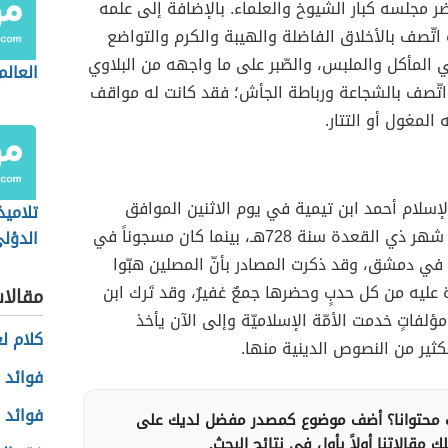
 مجلسه كبار الشيوخ والعلماء. بالإضافة إلى علمه
 اتّصف بالأخلاق الفاضلة والهيبة والكرم والتواضع
 المأكل والملبس، والصّبر على ما واجهه من البلاوي
العالم
اتّصف بالشجاعة ورباطة الجأش؛ فقد كانت له مواقف
المغول أو التتار.
إسلام أحمد ابن تيمية في يوم الاثنين الموافق
تلاميذ
العشرين من شهر ذي القعدة سنة 728هـ، بينما كان مسجوناً في
الدؤل
في دمشق، وقد ذكرت المصادر بأنّ المصلين هبّوا
ة عليه من كل حدبٍ وحضرها جمعٌ غفيرٌ، وقد تَرك ابن
مقالا
ؤلفاتٍ خدمت الأمّة الإسلاميّة وإلى الآن يأخذ
كلام لع
ثير من النصوص الدينية منها.
فوائد 
فوائد ب
محتوانا؟ أضف موضوع كمصدر مفضل لديك على
 مقالاتنا أولاً بأول في نتائج البحث.