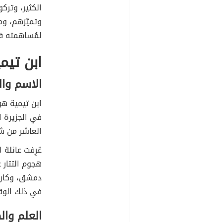
الكثير، وترك
وتميّزهم، وم
لمُساهمته في
ابن تيم
الاسم وال
ابن تيمية هو 
في الجزيرة ا
العاشر من شهر 
عُرِفت عائلة 
هجوم التتار 
دمشق، وكان 
في ذلك الوقت
العلم وا