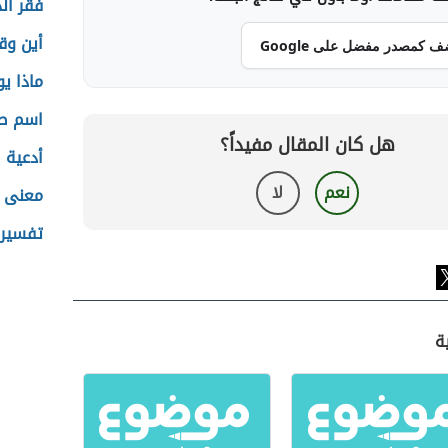
فقر الد
أين وق
ف كمصدر مفضل على Google
ماذا ي
اسم صغ
هل كان المقال مفيداً؟
أدعية ا
نعم
لا
معنى 
تفسير 
ة