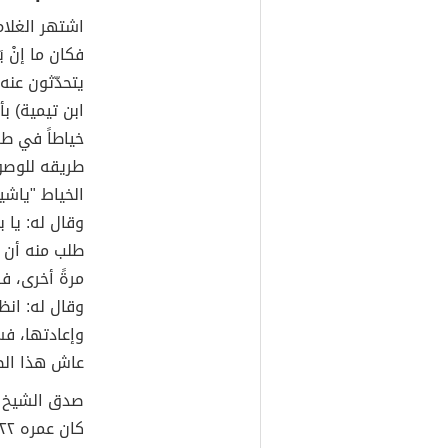
اشتهر الغلا
فكان ما إنْ 
يتحدّثون عنه
ابن تيمية) 
خياطاً في طر
طريقه للوصو
الخياط "ياشي
وقال له: يا 
طلب منه أن ي
مرةً أخرى، ف
وقال له: انظ
وإعادتها، ف
عاش هذا الصب
صدق الشيخ ال