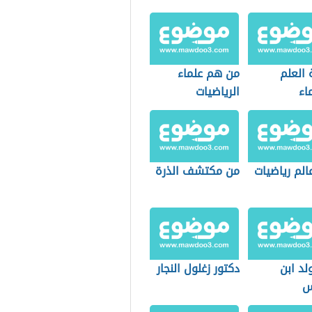
 العلم
من هم علماء
اء
الرياضيات
الم رياضيات
من مكتشف الذرة
لد ابن
دكتور زغلول النجار
س