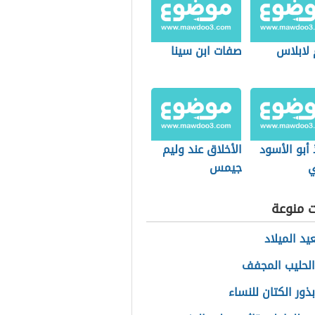
 لابلاس
صفات ابن سينا
 أبو الأسود
الأخلاق عند وليم
ي
جيمس
ت منوعة
يد الميلاد
الحليب المجفف
ذور الكتان للنساء