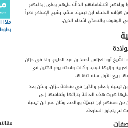
وا وراءَهم اكتشافاتهم الدالّة عليهم وعلى إبداعهم
ن هؤلاء العلماء ابن تيمية، فلقّب بشيخ الإسلام نظراً
 الوقوف والتصدّي لأعداء الدين.
ماذا 
بطوط
ية
ولادة
الشّيخ أبو العبّاس أحمد بن عبد الحليم، ولد في حرّان
لعربية وإليها نسِب، وكانت ولادته يوم الاثنين في
ربيع الأول سنة 661 هـ.
ابن تيمية بالعلم والدّين في منطقة حرّان، ولكن بعد
عليها هربت هذه العائلة بتراثها وثقافتها إلى
من ضمنهم ابن تيميّة ووالده، وكان عمر ابن تيمية
 لَم يتجاوز السابعة.
لصفات
مقالا