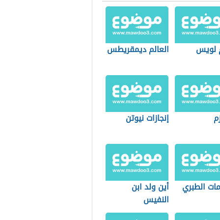
م لويس
العالم ديمقريطس
م
إنجازات نيوتن
ات الطبري
أين ولد ابن
النفيس