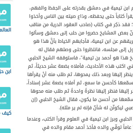
م ابن تيمية في دمشق بقدرته على الحِفظ والفهم،
يَقرأ كتاباً حتى يحفظه، وذاع صيته بين الناس وأخذوا
؛ فقد ذكِر في كتاب (صاحب العقود الدرية من مناقب
العال
بأنّ بعض المشايخ حضروا من حلب إلى دمشق وسألوا
يقهم عن ابن تيمية، فأجابهم الخياط بأنَّ هذا هو
ل إلى مجلسه، فانتظروا حتى وصلهم فقال له
خ هذا هو أحمد بن تيمية"، فاستوقفه الشيخ الحلبي
بني اكتب هذه الأحاديث، فأملاه بضعة عشر حديثاً، ثم
ابن حز
نظر إليها وبعد ذلك يمحوها، ثم طلب منه أنْ يقرأها
سمّعها كأحسن ما سمع، ثم أملاه بضعة عشر إسناداً،
ر إليها فنظر إليها نظرةً واحدةً ثم طلب منه محوها
سمّعها من أحسن ما يكون، فقال الشيخ الحلبي (إن
ي ليكونّن له شأنٌ فإنه لم ير مثله).
كيف م
حلبي وبرز ابن تيمية في العلوم وقرأ الكتب، وعندما
كان عمره ٢٢ عاماً توفّي والده فأخذ أحمد مقام والده في