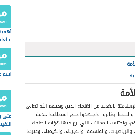
أهمية
والعلم
أمة
اسم ع
ية
لأمة
لإسلاميّة بالعَديد من العُلماء الذين وهبهم الله تعالى
والحفظ، وثابروا واجتهدوا حتى استطاعوا خدمة
متى و
م، واختلفت المجالات التي برع فيها هؤلاء العلماء
النفي
والرياضيات، والفلسفة، والفيزياء، والكيمياء، وغيرها