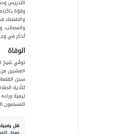
التدريس وحضر
وقوّة ذاكرته
والاقتصاد في
والمصائب، و
تُذكر في وجه 
الوفاة
توفّي شيخ ال
سجن القلعة 
لتأدية الصلا
تيمية وراءه م
المسلمون الك
هل يعجبك 
جوجل لتصلك