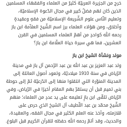
خرج من الجزيرة العربيّة كثيرٌ من العلماء والفقهاء المسلمين
الذين كان لهم فضلٌ كبير في مجال الدّعوة الإسلاميّة،
وتعليم النّاس علوم الشّريعة الإسلاميّة من فقهٍ وعقيدةٍ
وأخلاق، ومن هؤلاء العلماء برز اسم الشّيخ العلاّمة ابن باز
رحمه الله كواحدٍ من أهمّ العلماء المسلمين في القرن
العشرين، فما هي سيرة حياة العلّامة ابن باز؟
مولد ونشأة الشيخ ابن باز
ولد عبد العزيز بن عبد الله بن عبد الرّحمن آل باز في مدينة
الرّياض في سنة 1910 ميلاديّة، وتعود أصول العائلة إلى
المدينة المنوّرة التي انتقلوا منها إلى الدّرعيّة ثمّ إلى حوطة
بني تميم قبل أن يستقرّ بهم المقام أخيرًا في الرّياض، وفي
الرّياض تلقّى ابن بازٍ تعليمه على يد عددٍ من العلماء؛ منهم
الشّيخ محمّد بن عبد اللّطيف آل الشيخ الذي حرص على
مُلازمته، وأخذ عنه العلم الكثير في مجال الفقه، والعقيدة،
والحديث، وقد أتمّ رحمه الله حفظه للقرآن الكريم قبل البلوغ.