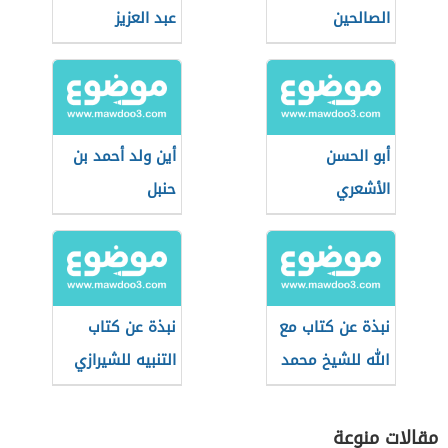
الصالحين
عبد العزيز
أبو الحسن
أين ولد أحمد بن
الأشعري
حنبل
نبذة عن كتاب مع
نبذة عن كتاب
الله للشيخ محمد
التنبيه للشيرازي
الغزالي
مقالات منوعة