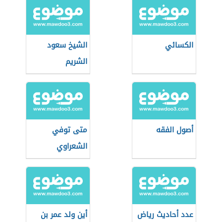
الكسائي
الشيخ سعود
الشريم
أصول الفقه
متى توفي
الشعراوي
عدد أحاديث رياض
أين ولد عمر بن