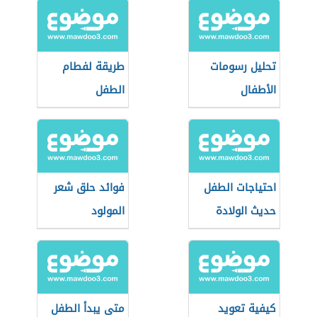
تحليل رسومات
طريقة لفطام
الأطفال
الطفل
احتياجات الطفل
فوائد حلق شعر
حديث الولادة
المولود
كيفية تعويد
متى يبدأ الطفل