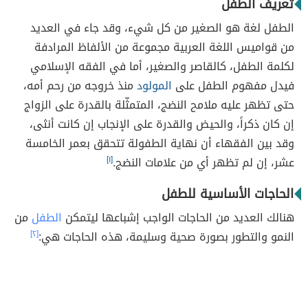
تعريف الطفل
الطفل لغة هو الصغير من كل شيء، وقد جاء في العديد
من قواميس اللغة العربية مجموعة من الألفاظ المرادفة
لكلمة الطفل، كالقاصر والصغير، أما في الفقه الإسلامي
فيدل مفهوم الطفل على
المولود
منذ خروجه من رحم أمه،
حتى تظهر عليه ملامح النضج، المتمثّلة بالقدرة على الزواج
إن كان ذكراً، والحيض والقدرة على الإنجاب إن كانت أنثى،
وقد بين الفقهاء أن نهاية الطفولة تتحقق بعمر الخامسة
عشر، إن لم تظهر أي من علامات النضج.
[١]
الحاجات الأساسية للطفل
هنالك العديد من الحاجات الواجب إشباعها ليتمكن
الطفل
من
النمو والتطور بصورة صحية وسليمة، هذه الحاجات هي:
[٢]