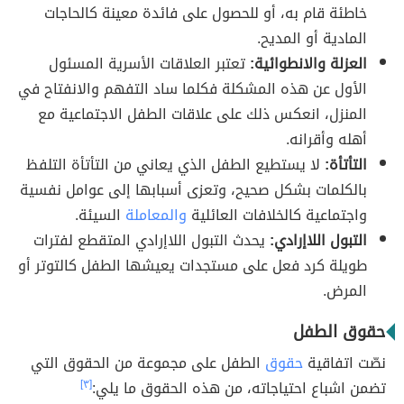
خاطئة قام به، أو للحصول على فائدة معينة كالحاجات
المادية أو المديح.
العزلة والانطوائية:
تعتبر العلاقات الأسرية المسئول
الأول عن هذه المشكلة فكلما ساد التفهم والانفتاح في
المنزل، انعكس ذلك على علاقات الطفل الاجتماعية مع
أهله وأقرانه.
التأتأة:
لا يستطيع الطفل الذي يعاني من التأتأة التلفظ
بالكلمات بشكل صحيح، وتعزى أسبابها إلى عوامل نفسية
واجتماعية كالخلافات العائلية
والمعاملة
السيئة.
التبول اللاإرادي:
يحدث التبول اللاإرادي المتقطع لفترات
طويلة كرد فعل على مستجدات يعيشها الطفل كالتوتر أو
المرض.
حقوق الطفل
نصّت اتفاقية
حقوق
الطفل على مجموعة من الحقوق التي
تضمن اشباع احتياجاته، من هذه الحقوق ما يلي:
[٣]