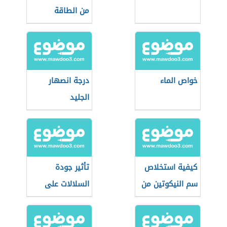
من الطاقة
الشمسية
خواص الماء
درجة انصهار
الجليد
كيفية استخلاص
تأثير جودة
سم النيكوتين من
السلالات على
التبغ
الإنتاج الحيواني