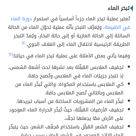
تبخر الماء
تُعتبر عملية تبخر الماء جزءاً أساسياً في استمرار
دورة الماء
في الطبيعة
، ويُعرَّف التبخر بأنّه عملية تحوّل الماء من الحالة
السائلة إلى الحالة الغازية أو إلى حالة البخار، ويُعدّ التبخر
الطريقة الرئيسية لانتقال الماء إلى الغلاف الجوي.
[١]
وفيما يأتي بعض الأمثلة على عملية تبخر الماء في حياتنا:
[٢]
تجفيف الملابس المُبلّلة بعد نشرها تحت أشعة الشمس،
إذ تتبخر جزيئات الماء في الملابس وتُصبح جافة.
كي الملابس باستخدام المكواة، والتي تُبخّر الماء من
الملابس وبالتالي تُصبح الملابس جافة.
تبخّر الماء من المشروبات الساخنة من أسباب تبريدها.
تجفيف الأرضيات المُبلّلة، حيثُ تُبخّر الحرارة الماء الموجود
على الأرض ممّا يجعلها تجفّ.
تجفيف الشعر المُبلّل باستخدام مُجفّف الشعر، حيث يتبخّر
الماء الناتج الموجود في الشعر الرطب بسبب حرارة