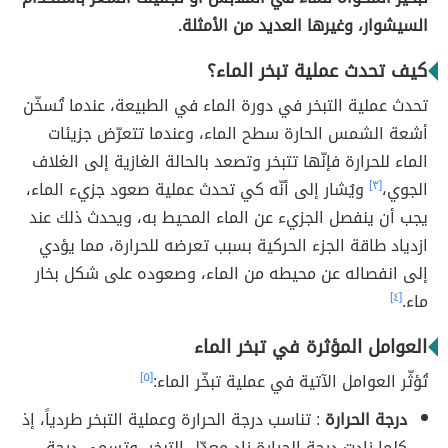
السيشوار، وغيرها العديد من الأمثلة.
كيف تحدث عملية تبخر الماء؟
تحدث عملية التبخر في دورة الماء في الطبيعة، عندما تُسخّن
أشعة الشمس الحارة سطح الماء، وعندما تتعرّض جزيئات
الماء للحرارة فإنّها تتبخر وتصعد بالحالة الغازية إلى الغلاف
الجوي،
[٣]
ويُشار إلى أنّه كي تحدث عملية صعود جزيء الماء،
يجب أن ينفصل الجزيء عن الماء المحيط به، ويحدث ذلك عند
ازدياد طاقة الجزء الحركية بسبب تعرضه للحرارة، مما يؤدي
إلى انفصاله عن محيطه من الماء، وصعوده على شكل بخار
ماء.
[٤]
العوامل المؤثرة في تبخر الماء
تُؤثّر العوامل الآتية في عملية تبخّر الماء:
[٥]
درجة الحرارة
: تناسب درجة الحرارة وعملية التبخر طردياً، إذ
كلما زادت درجة الحرارة زاد معدّل التبخر، وتسمى درجة