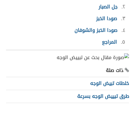
٢
جل الصبار
٣
صودا الخبز
٤
صودا الخبز والشوفان
٥
المراجع
ذات صلة
خلطات تبيض الوجه
طرق تبييض الوجه بسرعة