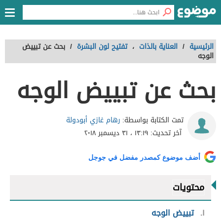
الرئيسية
/
العناية بالذات
،
تفتيح لون البشرة
/
بحث عن تبييض
الوجه
بحث عن تبييض الوجه
رهام غازي أبودولة
تمت الكتابة بواسطة:
آخر تحديث:
١٣:١٩ ، ٣١ ديسمبر ٢٠١٨
أضف موضوع كمصدر مفضل في جوجل
محتويات
١
تبييض الوجه