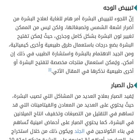
تبييض الوجه
إنّ اللجوء لتبييض البشرة أمر هام للغاية لعلاج البشرة من
أضرار اشعة الشمس وتصبغاتها، ولكن ليس من الممكن
تغيير لون البشرة بشكل كامل وجذري، حيثُ يُمكن تفتيح
البشرة بضع درجات باستعمال طرق طبيعية وأخرى كيميائية،
ومن الجيد الاهتمام بالبشرة واستشارة الطبيب في ذلك إن
أمكن، ويُمكن استعمال منتجات مخصصة لتفتيح البشرة أو
أخرى طبيعية نذكرها في المقال الآتي.
[١]
جل الصبار
يُفيد الصبار بعلاج العديد من المشاكل التي تصيب البشرة،
حيثُ يحتوي على العديد من المعادن والفيتامينات التي قد
تساهم في التقليل من التصبغات وتخفيف انتاج الميلانين
في البشرة، كما يحتوي الصبار على أحماض امينية تُساهم
في بناء الكولاجين في
الجلد
ويكون ذلك من خلال استخراج
جل الصبار من أوراقه ثمّ توزيعه على البشرة وتركه لمدّة 10