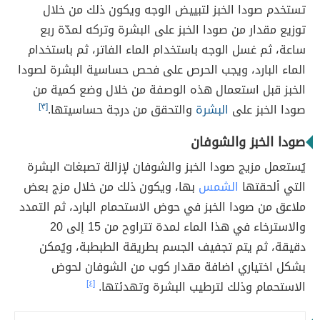
تستخدم صودا الخبز لتبييض الوجه ويكون ذلك من خلال
توزيع مقدار من صودا الخبز على البشرة وتركه لمدّة ربع
ساعة، ثم غسل الوجه باستخدام الماء الفاتر، ثم باستخدام
الماء البارد، ويجب الحرص على فحص حساسية البشرة لصودا
الخبز قبل استعمال هذه الوصفة من خلال وضع كمية من
صودا الخبز على
البشرة
والتحقق من درجة حساسيتها.
[٣]
صودا الخبز والشوفان
يُستعمل مزيج صودا الخبز والشوفان لإزالة تصبغات البشرة
التي ألحقتها
الشمس
بها، ويكون ذلك من خلال مزج بعض
ملاعق من صودا الخبز في حوض الاستحمام البارد، ثم التمدد
والاسترخاء في هذا الماء لمدة تتراوح من 15 إلى 20
دقيقة، ثم يتم تجفيف الجسم بطريقة الطبطبة، ويُمكن
بشكل اختياري اضافة مقدار كوب من الشوفان لحوض
الاستحمام وذلك لترطيب البشرة وتهدئتها.
[٤]