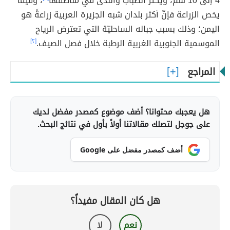
4 إلى 10 سم، ويكثر الضباب والندى في مناطقها
، وفيما
يخص الزراعة فإنّ أكثر بلدان شبه الجزيرة العربية زراعةً هو
اليمن؛ وذلك بسبب جباله الساحليّة التي تعترض الرياح
الموسمية الجنوبية الغربية الرطبة خلال فصل الصيف.
[٢]
المراجع
هل يعجبك محتوانا؟ أضف موضوع كمصدر مفضل لديك
على جوجل لتصلك مقالاتنا أولاً بأول في نتائج البحث.
أضف كمصدر مفضل على Google
هل كان المقال مفيداً؟
نعم
لا