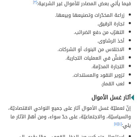
فيما يأتي بعض المصادر للأموال غير الشرعية:
[٣]
زراعة المخدّرات وتصنيعها وبيعها.
تجارة الرقيق.
التهرّب من دفع الضرائب.
أخذ الرشاوى.
الاختلاس من البنوك أو الشركات.
الغشّ في العمليات التجارية.
التجارة المحرّمة.
تزوير النقود والمستندات.
لعب القمار.
آثار غسل الأموال
إنّ لعمليّة غسل الأموال آثار على جميع النواحي الاقتصاديّة،
والسياسيّة، والاجتماعيّة، على حدّ سواء، ومن أهمّ الآثار ما
يلي:
[٤]
[٥]
استئصال جزء كبير من الدخل القومي، ممّا يؤدي إلى