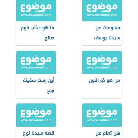
معلومات عن
ما هو عذاب قوم
سيدنا يوسف
صالح
من هو ذو النون
أين رست سفينة
نوح
هل تعلم عن
قصة سيدنا نوح