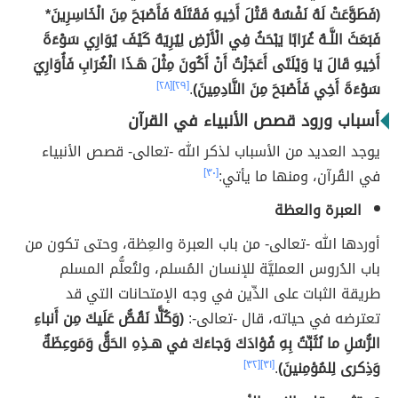
(فَطَوَّعَتْ لَهُ نَفْسُهُ قَتْلَ أَخِيهِ فَقَتَلَهُ فَأَصْبَحَ مِنَ الْخَاسِرِينَ*
فَبَعَثَ اللَّـهُ غُرَابًا يَبْحَثُ فِي الْأَرْضِ لِيُرِيَهُ كَيْفَ يُوَارِي سَوْءَةَ
أَخِيهِ قَالَ يَا وَيْلَتَى أَعَجَزْتُ أَنْ أَكُونَ مِثْلَ هَـذَا الْغُرَابِ فَأُوَارِيَ
سَوْءَةَ أَخِي فَأَصْبَحَ مِنَ النَّادِمِينَ)
.
[٢٩]
[٢٨]
أسباب ورود قصص الأنبياء في القرآن
يوجد العديد من الأسباب لذكر الله -تعالى- قصص الأنبياء
في القُرآن، ومنها ما يأتي:
[٣٠]
العبرة والعظة
أوردها الله -تعالى- من باب العبرة والعِظة، وحتى تكون من
باب الدُروس العمليَّة للإنسان المُسلم، ولتُعلُّم المسلم
طريقة الثبات على الدِّين في وجه الإمتحانات التي قد
تعترضه في حياته، قال -تعالى-:
(وَكُلًّا نَقُصُّ عَلَيكَ مِن أَنباءِ
الرُّسُلِ ما نُثَبِّتُ بِهِ فُؤادَكَ وَجاءَكَ في هـذِهِ الحَقُّ وَمَوعِظَةٌ
وَذِكرى لِلمُؤمِنينَ)
.
[٣١]
[٣٢]