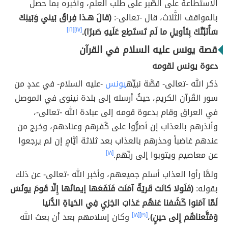
الاستطاعة على الصَّبر على طلب العلم، وأخبره بما حصل
بالمواقف الثَّلاث، قال -تعالى-:
(قالَ هـذا فِراقُ بَيني وَبَينِكَ
سَأُنَبِّئُكَ بِتَأويلِ ما لَم تَستَطِع عَلَيهِ صَبرًا).
[١٧]
[١٦]
قصة يونس عليه السلام في القرآن
دعوة يونس لقومه
ذكر الله -تعالى- قصَّة نبيِّه
يونس
-عليه السلام- في عددٍ من
سور القُرآن الكريم، حيثُ أرسله إلى بلدة نينوى في الموصل
في العراق وقام بدعوة قومه إلى عبادة الله -تعالى-،
وأنذرهم بالعذاب إن أصرُّوا على كُفرهم وعنادهم، وخرج من
عندهم غاضباً وحذرهم بالعذاب بعد ثلاثة أيَّامٍ إن لم يرجعوا
عن معاصيم ويتوبوا إلى ربِّهم.
[١٨]
ولمَّا رأوا العذاب أسلم جميعهم، وأخبر الله -تعالى- عن ذلك
بقوله:
(فَلَولا كانَت قَريَةٌ آمَنَت فَنَفَعَها إيمانُها إِلّا قَومَ يونُسَ
لَمّا آمَنوا كَشَفنا عَنهُم عَذابَ الخِزيِ فِي الحَياةِ الدُّنيا
وَمَتَّعناهُم إِلى حينٍ)
،
[١٩]
[١٨]
وكان إسلامهم بعد أن بعث الله