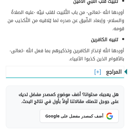
تثبيت قلب النبي الأمين
أوردها الله -تعالى- من باب التَّثبيت لقلب نبيِّه -عليه الصلاةُ
والسلام- وإبعاد الضِّيق عن صدره لما يُلاقيه من التَّكذيب من
قومه.
تنبيه الكافرين
أوردها الله لإنذار الكافرين وتذكيرهم بما فعل الله -تعالى-
بالأقوام الذين كذبوا الأنبياء.
المراجع
هل يعجبك محتوانا؟ أضف موضوع كمصدر مفضل لديك
على جوجل لتصلك مقالاتنا أولاً بأول في نتائج البحث.
أضف كمصدر مفضل على Google