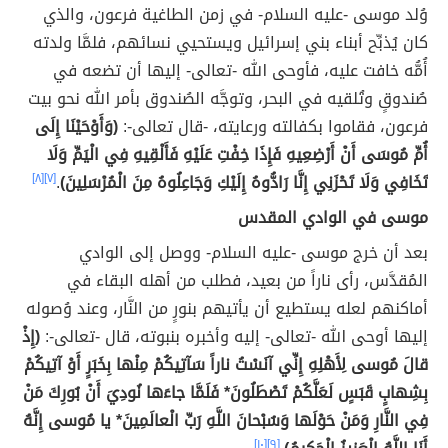
وُلد موسى -عليه السلام- في زمن الطاغية فرعون، والذي
كان يُذبِّح أبناء بني إسرائيل ويستحيي نسائهم، فلمَّا ولدته
أُمُّه خافت عليه، فأوحى الله -تعالى- إليها أن تضعه في
صُندوقٍ وتُلقيه في البحر، وتوجَّه الصُندوق بأمر الله نحو بيت
فرعون، فقاموا بكفالته ورعايته، -قال تعالى-:
(وَأَوْحَيْنَا إِلَى
أُمِّ مُوسَى أَنْ أَرْضِعِيهِ فَإِذَا خِفْتِ عَلَيْهِ فَأَلْقِيهِ فِي الْيَمِّ وَلَا
تَخَافِي وَلَا تَحْزَنِي إِنَّا رَادُّوهُ إِلَيْكِ وَجَاعِلُوهُ مِنَ الْمُرْسَلِينَ)
.
[٧]
[٨]
موسى في الوادي المقدس
بعد أن خرج موسى -عليه السلام- ووصل إلى الوادي
المُقدَّس، رأى ناراً من بعيد، فطلب من أهله البقاء في
أماكنهم لعله يستطيع أن يأتيهم بنورٍ من النَّار، وعند وُصوله
إليها أوحى الله -تعالى- إليه وأخبره بنبوته، قال -تعالى-:
(إِذْ
قالَ مُوسى لِأَهْلِهِ إِنِّي آنَسْتُ ناراً سَآتِيكُمْ مِنْها بِخَبَرٍ أَوْ آتِيكُمْ
بِشِهابٍ قَبَسٍ لَعَلَّكُمْ تَصْطَلُونَ* فَلَمَّا جاءَها نُودِيَ أَنْ بُورِكَ مَنْ
فِي النَّارِ وَمَنْ حَوْلَها وَسُبْحانَ اللَّهِ رَبِّ الْعالَمِينَ* يا مُوسى إِنَّهُ
[١٠]
[٩]