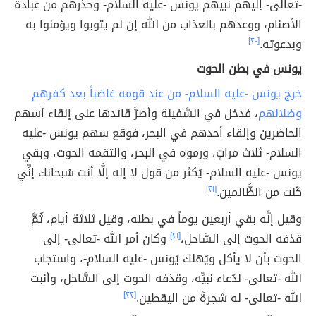
-تعالى- إليهم نبيهم يونس -عليه السلام- وحذرهم من عبادة
الأصنام، ووعدهم بالعذاب من الله إن لم يتوبوا ويؤمنوا به
وبدعوته.
[٢٠]
يونس في بطن الحوت
خرج يونس -عليه السلام- من عند قومه غاضباً بعد كفرهم
وضلالهم
، فدخل في السَّفينة وأصرَّ قائدها على إلقاء أسهم
الحاضرين وإلقاء أحدهم في البحر، فوقع سهم يونس -عليه
السلام- ثلاث مراتٍ، ورموه في البحر، والتقمه الحوت، وبقي
يونس -عليه السلام- يُكثر من قول لا إله إلَّا أنت سُبحانك إنِّي
كُنت من الظَّالمين.
[٢١]
وقيل إنَّه بقي أربعين يوماً في بطنه، وقيل ثلاثة أيام، ثُمَّ
قذفه الحوت إلى السَّاحل،
[٢١]
وكان أمر الله -تعالى- إلى
الحوت بأن لا يأكل ويُهلك يُونس -عليه السلام-، واستجاب
الله -تعالى- لدُعاء نبيِّه، وقذفه الحوت إلى السَّاحل، وأنبت
الله -تعالى- له شجرةً من اليقطين.
[٢٢]