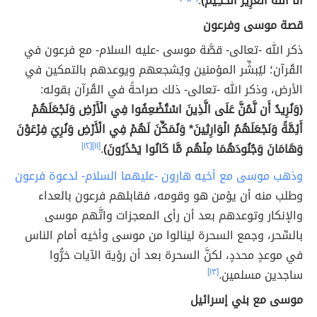
أَنَا اللَّهُ الْعَزِيزُ الْحَكِيمُ)
.
قصة موسى وفرعون
ذكر الله -تعالى- قصَّة موسى -عليه السلام- مع فرعون في
القُرآن؛ ليُبشِّر المؤمنين ويُشجعهم ويوعدهم بالتمكين في
الأرض، وذكر الله -تعالى- ذلك صراحةً في القُرآن بقوله:
(وَنُرِيدُ أَن نَّمُنَّ عَلَى الَّذِينَ اسْتُضْعِفُوا فِي الْأَرْضِ وَنَجْعَلَهُمْ
أَئِمَّةً وَنَجْعَلَهُمُ الْوَارِثِينَ* وَنُمَكِّنَ لَهُمْ فِي الْأَرْضِ وَنُرِيَ فِرْعَوْنَ
وَهَامَانَ وَجُنُودَهُمَا مِنْهُم مَّا كَانُوا يَحْذَرُونَ)
.
[١١]
[١٢]
وذهب موسى مع أخيه هارون -عليهما السلام- لدعوة فرعون
وطلب منه أن يؤمن هو وقومه، فقابلهم فرعون بالعداء
والإنكار وتوعدهم بعد أن رأى المعجزات واتَّهم موسى
بالسِّحر، وجمع السحرة لينالوا من موسى وأخيه أمام الناس
في موعدٍ محددٍ، لكنَّ السحرة بعد أن رؤية الآيات خرُّوا
ساجدين مسلمين.
[١٣]
موسى مع بني إسرائيل