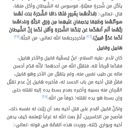
يأكُل من شَّجرةٍ معيَّنةٍ، فوسوس له الشَّيطان وأكل منها،
قال -تعالى-:
(فَدَلّاهُما بِغُرورٍ فَلَمّا ذاقَا الشَّجَرَةَ بَدَت لَهُما
سَوآتُهُما وَطَفِقا يَخصِفانِ عَلَيهِما مِن وَرَقِ الجَنَّةِ وَناداهُما
رَبُّهُما أَلَم أَنهَكُما عَن تِلكُمَا الشَّجَرَةِ وَأَقُل لَكُما إِنَّ الشَّيطانَ
لَكُما عَدُوٌّ مُبينٌ)
،
[٢٦]
فأخرجرجهما الله تعالى- من الجنَّة.
[٢٧]
هابيل وقابيل
كان لآدم -عليه السلام- ابنٌ يُسمِّية قابيل والآخر هابيل،
فقدَّما قُرباناً لله، فتقبَّل الله من أحدهما؛ لأنَّه قدّم أحسن
ماله عن طيب نفسٍ منه، ولم يتقبَّل من الآخر وهو قابيل،
فقرَّر قتل أخيه من باب الحسد له، فأخبره هابيل إنَّ عدم تقبُّل
القُربان منه بسببه وأخبره بعدم بسط يده إليه لقتله حتى
وإن بسط هو يده لقتله؛ خوفاً من الله.
[٢٨]
ولكنَّ قابيل أقدم على قتل أخيه بعد أن زيَّنت له نفسه ذلك،
فأصبح من الخاسرين، ثُمَّ بعث الله له غراباً ليُعلمه كيف يدفن
أخيه ويواري جُثته، ووردت هذه القصَّة في قوله -تعالى-: