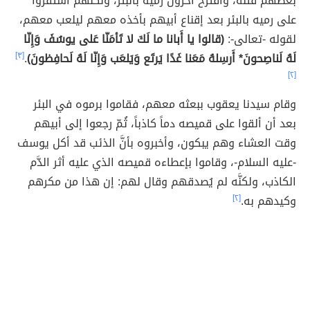
بعضهم قتله، واقترح آخرون رميه بالبئر، ولكنَّهم استقروا
على رميه بالبئر بعد إقناع أبيهم بأخذه معهم ليلعب معهم،
لقوله -تعالى-:
(قالوا يا أَبانا ما لَكَ لا تَأمَنّا عَلى يوسُفَ وَإِنّا
لَهُ لَناصِحونَ* أَرسِلهُ مَعَنا غَدًا يَرتَع وَيَلعَب وَإِنّا لَهُ لَحافِظونَ)
.
[٣]
[٢]
وقام سيدنا يعقوب ببعثه معهم، فقاموا برموه في البئر
بعد أن ألقوا على قميصه دماً كاذباً، ثُمّ رجعوا إلى أبيهم
وقت العشاء وهم يبكون، وأخبروه بأنَّ الذئب قد أكل يوسف
-عليه السلام-، وقاموا بإعطاءه قميصه الذي عليه أثر الدَّم
الكاذب، ولكنَّه لم يُصدقهم وقال لهم: إن هذا من مكرهم
وكيدهم به.
[٢]