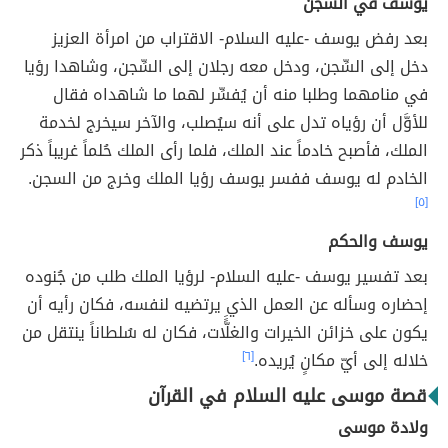
يوسف في السجن
بعد رفض يوسف -عليه السلام- الاقتراب من امرأة العزيز
دخل إلى السِّجن، ودخل معه رجلان إلى السِّجن، وشاهدا رؤيا
في منامهما وطلبا منه أن يُفسِّر لهما ما شاهداه فقال
للأوَّل أن رؤياه تدل على أنه سيُصلب، والآخر سيخرج لخدمة
الملك، فأصبح خادماً عند الملك، فلما رأى الملك حُلماً غريباً ذكر
الخادم له يوسف ففسر يوسف رؤيا الملك وخرج من السجن.
[٥]
يوسف والحكم
بعد تفسير يوسف -عليه السلام- لرؤيا الملك طلب من جُنوده
إحضاره وسأله عن العمل الذي يرتضيه لنفسه، فكان رأيه أن
يكون على خزائن الخيرات والغلًَّات، فكان له سُلطاناً ينتقل من
خلاله إلى أيّ مكانٍ يُريده.
[٦]
قصة موسى عليه السلام في القرآن
ولادة موسى