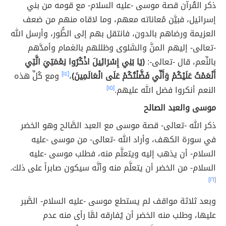
ذكر القُرآن قصة موسى -عليه السلام- مع قومه من بني
إسرائيل، فبيَّن مُعاناته معهم، وما لاقاه منهم من ضعف
العزيمة ورضاهم بالدون، فانتقل بهم إلى الطُّور، وأرسل الله
-تعالى- إليهم المنَّ والسَّلوى وظللهم بالغمام وأمدَّهم
بالنِّعم، قال -تعالى-:
(يَا بَنِي إِسْرَائِيلَ اذْكُرُوا نِعْمَتِيَ الَّتِي
أَنْعَمْتُ عَلَيْكُمْ وَأَنِّي فَضَّلْتُكُمْ عَلَى الْعَالَمِينَ)
،
[١٤]
ومع كُلِّ هذه
النعم أنكروا فضل الله عليهم.
[١٥]
موسى والعبد الصالح
ذكر الله -تعالى- قصة موسى مع العبد الصَّالح وهو الخضر
في سورة الكهف، وأراد الله -تعالى- من موسى -عليه
السلام- أن يذهب إليه ويتعلَّم منه، فطلب موسى -عليه
السلام- من الخضر أن يتعلَّم منه وأنَّه سيكون صابراً على ذلك.
[١٦]
وبعد ثلاثة مواقف لم يستطع موسى -عليه السلام- الصَّبر
عليها، وطلب منه الخضر أن يُفارقه لمَّا رأى منه عدم