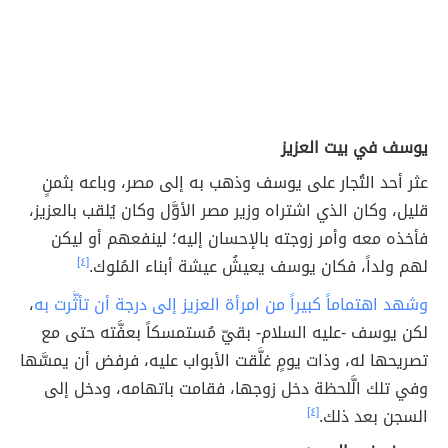
يوسف في بيت العزيز
عثر أحد التُجار على يوسف وذهب به إلى مصر، وباعه بثمنٍ
قليل، وكان الذي اشتراه وزير مصر الأوَّل وكان يُلقب بالعزيز،
فأخذه معه وأمر زوجته بالإحسان إليه؛ لينفعهم أو ليكن
لهم ولداً، فكان يوسف يعيشُ عيشة أبناء المُلوك.
[٤]
وشهد اهتماماً كبيراً من امرأة العزيز إلى درجة أن تأثَّرت به
،
لكن يوسف -عليه السلام- بقيّ مُستمسكاً بعفَّته حتى مع
تصريحها له، وذات يومٍ غلَّقت الأبواب عليه، فرفض أن يمسَّها
وفي تلك الَّلحظة دخل زوجها، فقامت باتهامه، ودخل إلى
السجن بعد ذلك.
[٤]