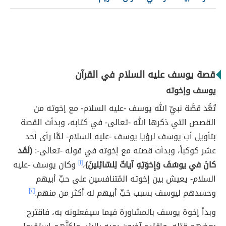
قصة يوسف عليه السلام في القرآن
يوسف وإخوته
تُعُّد قصَّة نبيِّ الله يوسف -عليه السلام- مع إخوته من
القصص التي ذكرها الله -تعالى- في كتابه، وبدأت القصة
بتأويل أب يوسف لرؤيا يوسف -عليه السلام- لمَّا رأى أحد
عشر كوكباً، وبدأت قصته مع إخوته في قوله -تعالى-:
(لَقَد
كانَ في يوسُفَ وَإِخوَتِهِ آياتٌ لِلسّائِلينَ)
،
[١]
وكان يوسف -عليه
السلام- يعيش بين إخوته المُتنافسين على حبِّ أبيهم
وحسدهم ليوسف بسبب حُبِّ أبيهم له أكثر من منهم.
[٢]
وبدأ إخوة يوسف بالمشاورة فيما سيفعلونه به، فاقترح