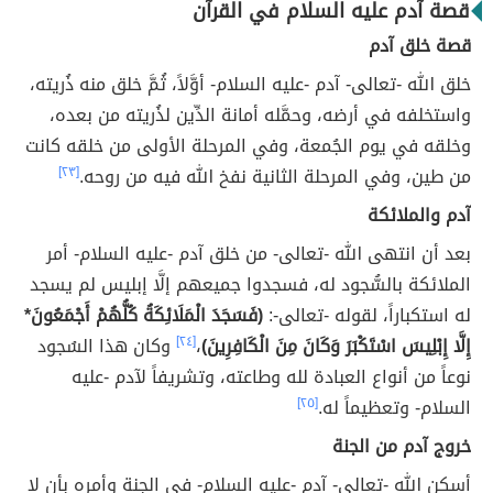
قصة آدم عليه السلام في القرآن
قصة خلق آدم
خلق الله -تعالى- آدم -عليه السلام- أوَّلاً، ثُمَّ خلق منه ذُريته،
واستخلفه في أرضه، وحمَّله أمانة الدِّين لذُريته من بعده،
وخلقه في يوم الجُمعة، وفي المرحلة الأولى من خلقه كانت
من طين، وفي المرحلة الثانية نفخ الله فيه من روحه.
[٢٣]
آدم والملائكة
بعد أن انتهى الله -تعالى- من خلق آدم -عليه السلام- أمر
الملائكة بالسُّجود له، فسجدوا جميعهم إلَّا إبليس لم يسجد
له استكباراً، لقوله -تعالى-:
(فَسَجَدَ الْمَلَائِكَةُ كُلُّهُمْ أَجْمَعُونَ*
إِلَّا إِبْلِيسَ اسْتَكْبَرَ وَكَانَ مِنَ الْكَافِرِينَ)
،
[٢٤]
وكان هذا السُجود
نوعاً من أنواع العبادة لله وطاعته، وتشريفاً لآدم -عليه
السلام- وتعظيماً له.
[٢٥]
خروج آدم من الجنة
أسكن الله -تعالى- آدم -عليه السلام- في الجنة وأمره بأن لا