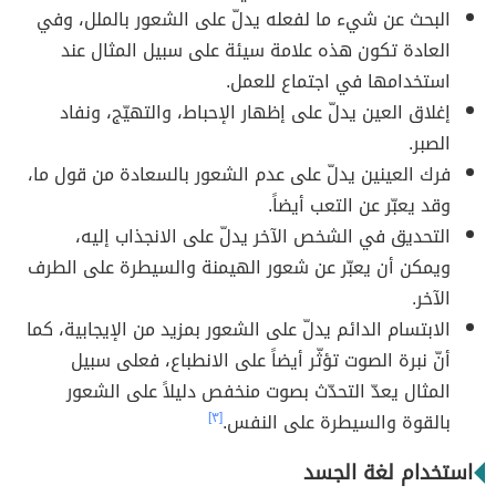
البحث عن شيء ما لفعله يدلّ على الشعور بالملل، وفي
العادة تكون هذه علامة سيئة على سبيل المثال عند
استخدامها في اجتماع للعمل.
إغلاق العين يدلّ على إظهار الإحباط، والتهيّج، ونفاد
الصبر.
فرك العينين يدلّ على عدم الشعور بالسعادة من قول ما،
وقد يعبّر عن التعب أيضاً.
التحديق في الشخص الآخر يدلّ على الانجذاب إليه،
ويمكن أن يعبّر عن شعور الهيمنة والسيطرة على الطرف
الآخر.
الابتسام الدائم يدلّ على الشعور بمزيد من الإيجابية، كما
أنّ نبرة الصوت تؤثّر أيضاً على الانطباع، فعلى سبيل
المثال يعدّ التحدّث بصوت منخفص دليلاً على الشعور
بالقوة والسيطرة على النفس.
[٣]
استخدام لغة الجسد