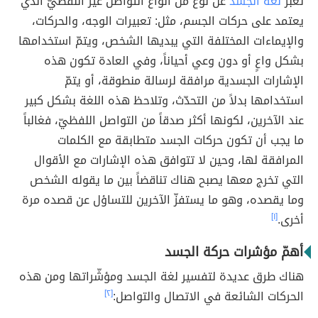
تعبّر
لغة الجسد
عن نوع من أنواع التواصل غير اللفظيّ الذي
يعتمد على حركات الجسم، مثل: تعبيرات الوجه، والحركات،
والإيماءات المختلفة التي يبديها الشخص، ويتمّ استخدامها
بشكل واعٍ أو دون وعي أحياناً، وفي العادة تكون هذه
الإشارات الجسدية مرافقة لرسالة منطوقة، أو يتمّ
استخدامها بدلاً من التحدّث، وتلاحظ هذه اللغة بشكل كبير
عند الآخرين، لكونها أكثر صدقاً من التواصل اللفظيّ، فغالباً
ما يجب أن تكون حركات الجسد متطابقة مع الكلمات
المرافقة لها، وحين لا تتوافق هذه الإشارات مع الأقوال
التي تخرج معها يصبح هناك تناقضاً بين ما يقوله الشخص
وما يقصده، وهو ما يستفزّ الآخرين للتساؤل عن قصده مرة
أخرى.
[١]
أهمّ مؤشرات حركة الجسد
هناك طرق عديدة لتفسير لغة الجسد ومؤشّراتها ومن هذه
الحركات الشائعة في الاتصال والتواصل:
[٢]