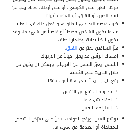
حركة الطبل على الكرسي، أو على أرجله، وذلك يعبّر عن
نفاد الصبر، أو القلق، أو الغضب أحياناً.
ضرب قبضة اليد على الطاولة، ويفعل ذلك في الغالب
عندما يكون الشخص محبطاً أو غاضباً من شيء ما، وقد
يكون أيضاً بداية لإظهار العنف.
هزّ الساقين يعبّر عن
القلق
.
إمساك الرأس قد يعبّر أحياناً عن الارتباك.
اللمس، يعبّر اللمس عن الارتياح، ويمكن أن يكون من
خلال التربيت على الكتف.
رفع اليدين يدلّ على عدة أمور، منها:
محاولة الدفاع عن النفس.
إخفاء شيء ما.
استراحة للنفس.
توسّع العين، ورفع الحواجب، يدلّ على تعرّض الشخص
للمفاجأة أو الصدمة من شيء ما.