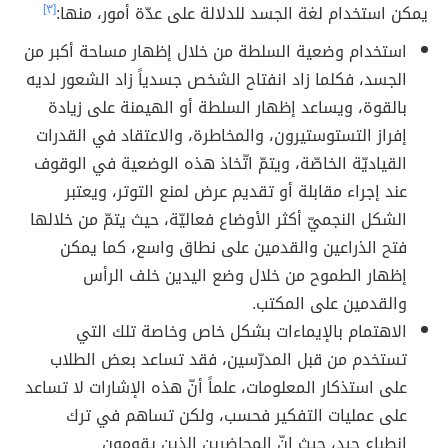
يمكن استخدام لغة الجسد للدلالة على عدّة أمور، منها:
[٣]
استخدام وضعية السلطة من خلال إظهار مساحة أكبر من
الجسد، فكلما زاد انفتاح الشخص جسدياً زاد الشعور لديه
بالقوة، ويساعد إظهار السلطة أو الهيمنة على زيادة
إفراز التستوستيرون، والمخاطرة، والاعتقاد في القدرات
القياديّة الخاصّة، ويتمّ اتّخاذ هذه الوضعية في الوقوف
عند إجراء مقابلة أو تقديم عرض لمنع التوتر، ويعتبر
الشكل النجميّ أكثر الأوضاع فعاليّة، حيث يتمّ من خلالها
فتح الذراعين والقدمين على نطاق واسع، كما يمكن
إظهار الطموح من خلال وضع اليدين خلف الرأس
والقدمين على المكتب.
الاهتمام بالإيماءات بشكل خاص وخاصة تلك التي
تستخدم من قبل المدرّسين، فقد تساعد بعض الطلاب
على استذكار المعلومات، علماً أنّ هذه الإشارات لا تساعد
على عمليات التفكير فحسب، ولكن تساهم في ترك
انطباع جيد، حيث إنّ المحاضرين الذين يقومون