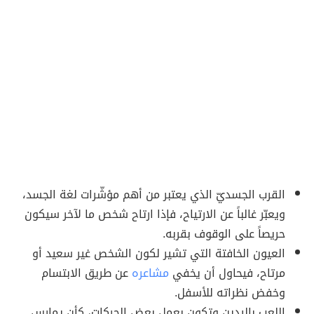
القرب الجسديّ الذي يعتبر من أهم مؤشّرات لغة الجسد،
ويعبّر غالباً عن الارتياح، فإذا ارتاح شخص ما لآخر سيكون
حريصاً على الوقوف بقربه.
العيون الخافتة التي تشير لكون الشخص غير سعيد أو
مرتاح، فيحاول أن يخفي
مشاعره
عن طريق الابتسام
وخفض نظراته للأسفل.
اللعب باليدين وتكون بعمل بعض الحركات، كأن يمارس