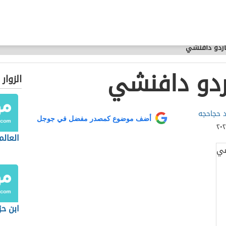
اردو دافنشي
ردو دافنشي
الزوار
د حجاحجه
أضف موضوع كمصدر مفضل في جوجل
العال
ابن حز