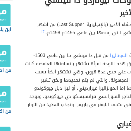
حات ليوناردو دا فينشي
أخير
ير (بالإنجليزية: Last Supper) من أشهر
ابن با
 التي رسمها بين عامي 1495م-1498م،
[٣]
ة
الموناليزا
من قبل دا فينشي ما بين عامي 1503-
وتصوّر هذه اللوحة امرأة تشتهر باتسامتها الغامضة كانت
من اخ
 على مدى عدة قرون، وهي تشتهر أيضاً بسبب
المجهولة، والتي لم يتم تحديدها ولكن تشير
ا إما المونزاليزا غيرارديني، أو ليزا ديل جيوكوندو
تاجر الفلورانسي فرانسيسكو دي جيوكوندو، وتوجد
في متحف اللوفر في باريس وتجذب العديد من الزوار
من اك
ياري