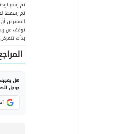
تم رسمها لص
المفترض أن 
توقف عن رسمه
بدأت تتعرض ل
المراجع
هل يعجبك 
جوجل لتصلك
أض