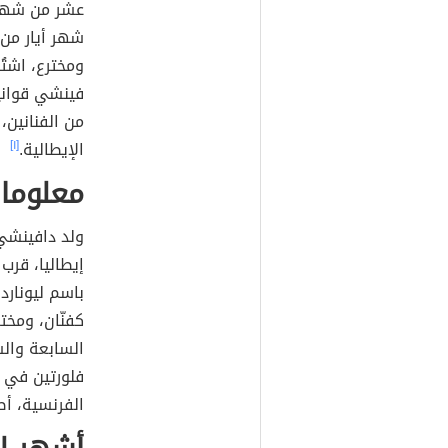
ومخترع، اشت
فينشي قواني
من الفنانين
الإيطالية.
[١]
معلومات
ولد دافينشي 
إيطاليا، قرب
باسم ليونارد
كفنّان، ومخت
السابعة وال
فلورتين في 
الفرنسية، أ