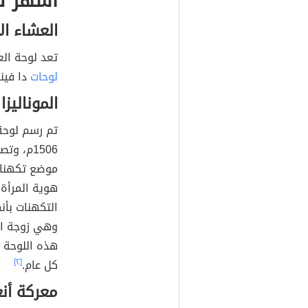
أشهر لو
العشاء ال
تعد لوحة العشاء الأخ
لوحات
دا فينشي
الموناليزا
تم رسم لوح
1506م، 
موضع تكهنات
هوية المرأة 
التكهنات بأنه
وهي زوجة ال
هذه اللوحة 
كل عام.
[٢]
معركة أنغ