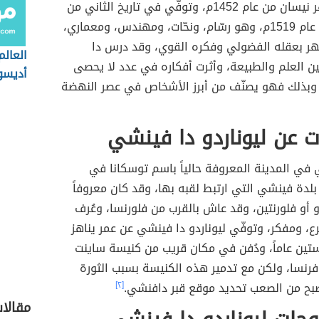
عشر من شهر نيسان من عام 1452م، وتوفّي في تاريخ الثاني من
شهر أيار من عام 1519م، وهو رسّام، ونحّات، ومهندس، ومعماري،
ُهر بعقله الفضولي وفكره القوي، وقد درس دا
العال
ن العلم والطبيعة، وأثرت أفكاره في عدد لا يحصى
أديسو
، وبذلك فهو يصنّف من أبرز الأشخاص في عصر النهضة
 عن ليوناردو دا فينشي
في المدينة المعروفة حالياً باسم توسكانا في
 بلدة فينشي التي ارتبط لقبه بها، وقد كان معروفاً
و أو فلورنتين، وقد عاش بالقرب من فلورنسا، وعُرف
رع، ومفكر، وتوفّي ليوناردو دا فينشي عن عمر يناهز
ستين عاماً، ودُفن في مكان قريب من كنيسة ساينت
فرنسا، ولكن مع تدمير هذه الكنيسة بسبب الثورة
صبح من الصعب تحديد موقع قبر دافنشي.
[٢]
مقالا