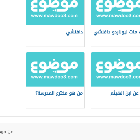
مات ليوناردو دافنشي
دافنشي
عن ابن الهيثم
من هو مخترع المدرسة؟
عن موض