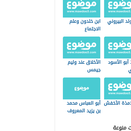
د البيروني
ابن خلدون وعلم
الاجتماع
 أبو الأسود
الأخلاق عند وليم
ي
جيمس
امذة الأخفش
أبو العباس محمد
بن يزيد المعروف
بالمُبَرِّد
ت منوعة