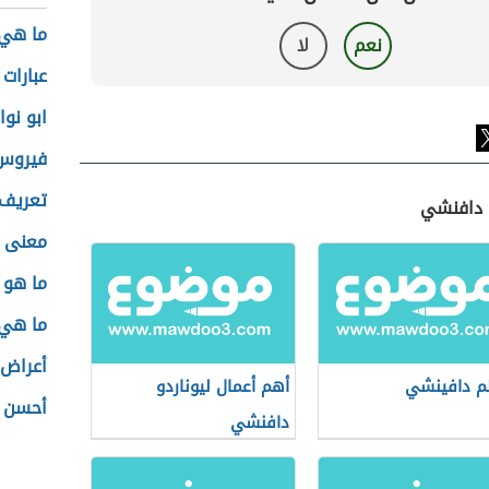
ما هي
نعم
لا
عبارات 
ابو نو
فيروس 
تعريف
و دافنشي
معنى 
ما هو 
ما هي 
أعراض 
لم دافينشي
أهم أعمال ليوناردو
أحسن 
دافنشي