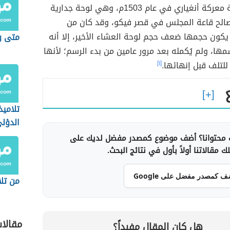
تم رسم لوحة معركة أنغياري في عام 1503م، وهي لوحة جدارية
الح قاعة المجلس في قصر فيكو، وقد كان من
يكون حجمها ضعف حجم لوحة العشاء الأخير، إلا أنه
متى ول
ا، ولم يُكمله بعد مرور عامين من بدء الرسم؛ لأنها
لتلف قبل إنهائها.
[١]
تلاميذ
الدؤل
محتوانا؟ أضف موضوع كمصدر مفضل لديك على
 مقالاتنا أولاً بأول في نتائج البحث.
ف كمصدر مفضل على Google
من تل
مقالا
هل كان المقال مفيداً؟