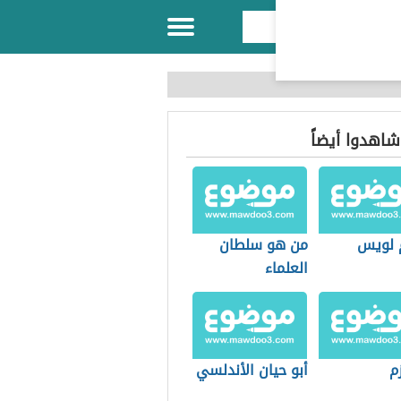
 شاهدوا أيضاً
م لويس
من هو سلطان
العلماء
م
أبو حيان الأندلسي