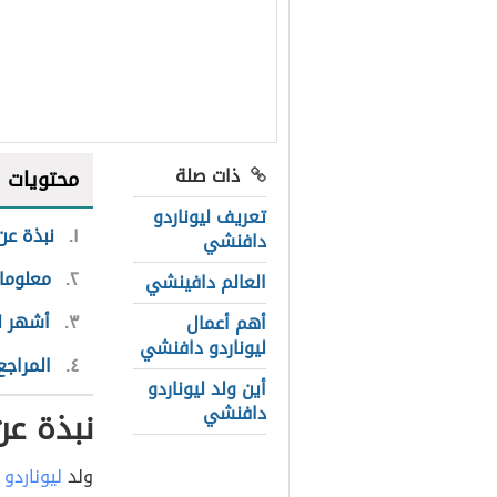
ذات صلة
محتويات
تعريف ليوناردو
١
نبذة عن
دافنشي
٢
معلومات
العالم دافينشي
٣
أشهر ل
أهم أعمال
ليوناردو دافنشي
٤
المراجع
أين ولد ليوناردو
دافنشي
نبذة عن
ولد
ليوناردو