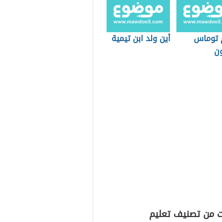
م توماس
أين ولد ابن تيمية
ن
ت من تصنيف تعليم