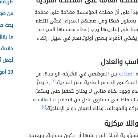
صلحة العامّة على المصلحة الفرديّة
طريقة 
مبدأ على أنّ مصلحة المؤسسة مقدّمة على مصلحة
من هو 
ن يعملون فيها ومن ضمنهم المدراء؛ فحتّى تنتظم
بحث حو
فظ على إنتاجيتها يجب إعطاء مصلحتها السيادة
ما يقا
ضحّي الأفراد ببعض أولويّاتهم في سبيل ارتقاء
خاتمة 
ناسب والعادل
أجمل أ
10 أمور عظيمة ستدهشك عن صلاة العيد
ة
العدالة
بين الموظفين في الشركة الواحدة، من
المتكافئ للحوافز المادية وغير المادية،
[٣]
إذ يصرُّ
م وجود نظام مثالي لا يحتاج لتحفيز حتى يستمرّ،
 الحفاظ على مستوى عادل من التحفيزات المناسبة
ركة والموظف، وذلك لضمان دوام الإنتاجيّة.
[٤]
اللا مركزية
مسؤولية اتّخاذ القرار عليها أن تكون متوازنة، ويعتمد