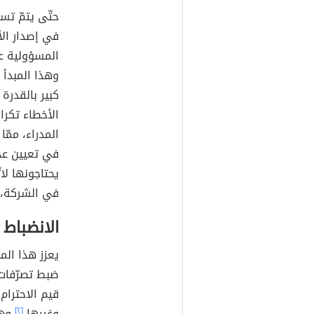
حتّى يتمّ تس
في إصدار الأ
المسؤولية ع
وهذا المبدأ ي
كبير بالقدرة
الأخطاء تكرا
المدراء، ممّا
في تعيين عد
يحتاجونها لا
في الشركة، 
الانضباط
يعزز هذا ال
ضبط تصرّفات
قيم الاحترام
وغيرها،
[٢]
وهو 