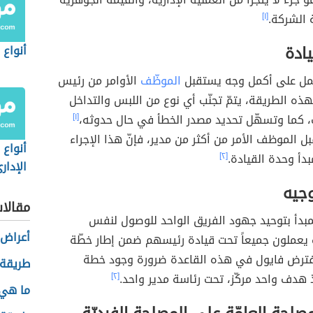
 الشركة.
[١]
ادة
أنواع 
عمل على أكمل وجه يستقبل
الموظّف
الأوامر من رئيس
ذه الطريقة، يتمّ تجنّب أي نوع من اللبس والتداخل
ت، كما وتسهّل تحديد مصدر الخطأ في حال حدوثه،
[١]
بل الموظف الأمر من أكثر من مدير، فإنّ هذا الإجراء
أنواع 
مبدأ وحدة القيادة.
[٢]
الإدار
وجيه
مقالا
مبدأ بتوحيد جهود الفريق الواحد للوصول لنفس
أعراض 
 يعملون جميعاً تحت قيادة رئيسهم ضمن إطار خطّة
ترض فايول في هذه القاعدة ضرورة وجود خطة
طريقة 
 هدف واحد مركّز، تحت رئاسة مدير واحد.
[٢]
ما هي 