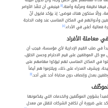
فيها نظيفة ومرتّبة وآمنة،
[١]
فينبغي أن تنفّذ الأوامر
، وإلّا ستكون هناك فوضى؛ إذ يؤكد فايول أنّ
فين وأدواتهم في المكان المناسب عند وقت الحاجة
ة فعالية أعلى في الأداء.
[٤]
ي معاملة الأفراد
بدأ في صلب القيم الإدارية لأي مؤسسة، فيجب أن
ل مع كل الموظفين على قيم الاحترام وحسن الخلق،
نوا في المكان المناسب لهم ليؤدّوا مهامهم على
حة، ويشرف المدراء على ذلك، ويلتزموا هم أيضاً
وظفين بعدل وإنصاف دون محاباة أحد على أحد.
[١]
لموظّف
مبدأ بشؤون الموظّفين والخدمات التي يقدّمونها
كد على ضرورة أن تكافح الشركات لتقلل من معدل