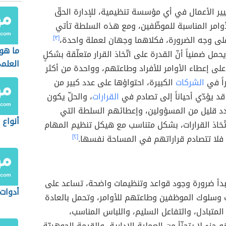
يير الأعمال في أي مؤسسة تنظيمية، للإدارة الحقّ
وامر المناسبة للموظّفين، ومع هذه السلطة تأتي
لى وجه الضرورة، فكلاهما وجهان لعملة واحدة،
[٣]
ما هو 
حمل ضمنياً أنّ القدرة على اتّخاذ القرار متعلّقة بشكلٍ
العلم
 على إعطاء الأوامر للأفراد وطاعتهم، وواحدة من أكثر
راً في
الشركات
الكبيرة، احتواؤها على عدد كبير من
 قد يؤدّي أحياناً إلى تصادم في
القرارات
، والحلّ يكون
د قليل من المسؤولين، وإعطائهم السلطة التي
أنواع
تّخاذ القرارات، بشكل متناسب مع هيكل تنظيم المهام
فلا تتصادم قراراتهم في المساحة نفسها.
[٢]
مبدأ ضرورة وجود قواعد وتنظيمات واضحة، تساعد على
أدوات
 وسلوك الموظفين وطاعتهم للأوامر، وتحمل بالعادة
 المتبادل، والتفاعل السليم، واللباس المناسب،
جزء لا يتجزّأ من العملية الإدارية، والقيمة الجوهريّة