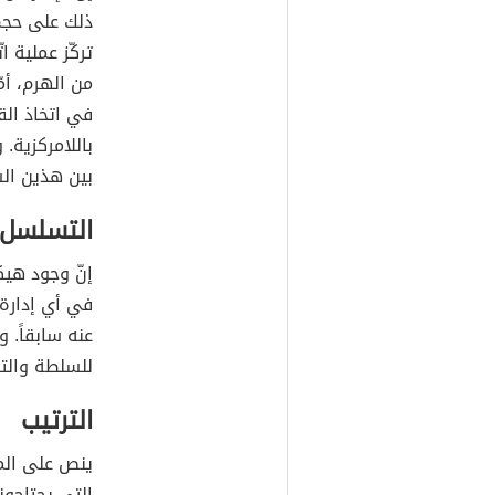
ذلك على حجم
تركّز عملية ا
من الهرم، أ
في اتخاذ الق
باللامركزية.
بين هذين ال
التسلسل و
إنّ وجود هيك
في أي إدارة 
عنه سابقاً. 
للسلطة والت
الترتيب
ينص على المب
التي يحتاجون