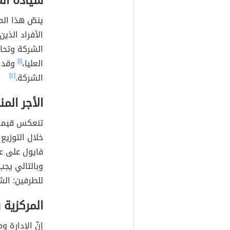
سيادة الم
ينصّ هذا ال
الأفراد الذي
الشركة وتحا
العليا،
[١]
وقد ي
الشركة.
[٤]
الأجر الم
تنعكس قيم
خلال التوزيع 
فايول على عد
وبالتالي يجب
للطرفين: الش
المركزية و
إنّ الإدارة و