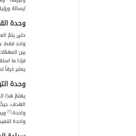
لرسالة ورؤية
وحدة القي
حتى يتمّ ال
واحد فقط. به
بين المهمّا
فإذا ما استق
يعتبر خرقاً ل
وحدة الت
يهتمّ هذا ال
الهدف، حيثُ
واحدة،
[٣]
ويف
واحدة لتنفيذ