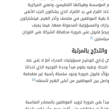
 المؤسسة وهيكلها التنظيميّ، وتعني المركزية
تّخاذ القرار في يد الأفراد الذي يشكلون الجزء الأعلى
مّا بقية الموظفين في منتصف وآخر الهرم، فيتشاركون
رارات والمسؤولية المحمولة معها، فيما يعرف
 ويصرّ فايول على ضرورة محافظة الشركة على التوزان
سياستين.
[١]
التدرّج بالمرتبة
ل إداري لتوضيح مسؤوليات المدراء أمرٌ لا غنى عنه
ناجحة، وعليه يقوم مبدأ وحدة التوجيه الذي تحدثنا
ويؤكّد فايول ضرورة وجود سلسلة رأسية غير منقطعة
واصل بين الموظفين من أعلى الهرم لأسفله.
[٤]
دأ على ضرورة تزويد الموظفين بالمصادر المناسبة
ها لأداء مهامّهم على أكمل وجه، وأن تكون البيئة