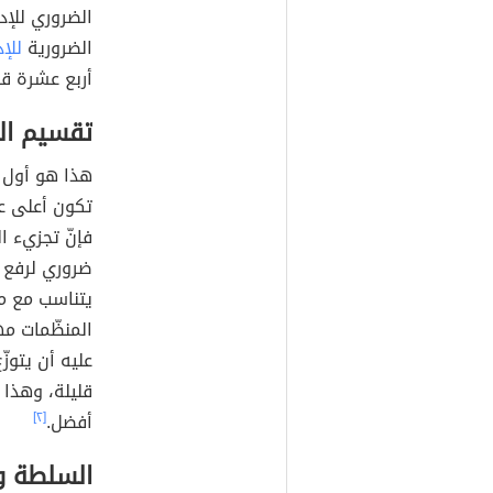
الضروري للإدا
الضرورية
للإد
أربع عشرة قا
تقسيم ال
هذا هو أول 
تكون أعلى ع
فإنّ تجزيء ا
ضروري لرفع ا
يتناسب مع م
المنظّمات مه
عليه أن يتوزّ
قليلة، وهذا 
أفضل.
[٢]
السلطة و