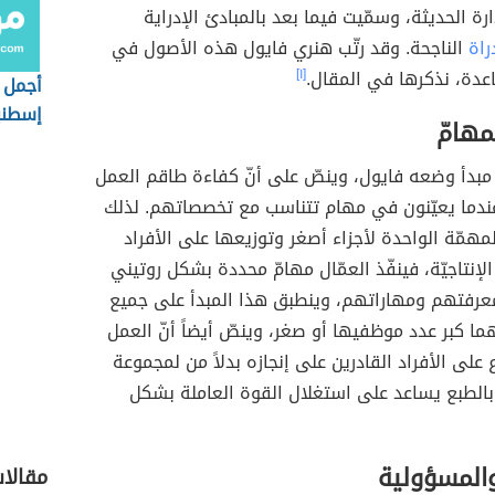
رة الحديثة، وسمّيت فيما بعد بالمبادئ الإدراية
راة
الناجحة. وقد رتّب هنري فايول هذه الأصول في
عدة، نذكرها في المقال.
[١]
أجمل 
إسطنب
مهامّ
مبدأ وضعه فايول، وينصّ على أنّ كفاءة طاقم العمل
ندما يعيّنون في مهام تتناسب مع تخصصاتهم. لذلك
لمهمّة الواحدة لأجزاء أصغر وتوزيعها على الأفراد
لإنتاجيّة، فينفّذ العمّال مهامّ محددة بشكل روتيني
عرفتهم ومهاراتهم، وينطبق هذا المبدأ على جميع
ما كبر عدد موظفيها أو صغر، وينصّ أيضاً أنّ العمل
ع على الأفراد القادرين على إنجازه بدلاً من لمجموعة
بالطبع يساعد على استغلال القوة العاملة بشكل
المسؤولية
مقالا