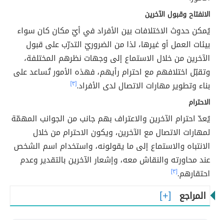
الانفتاح وقبول الآخرين
يُمكن حدوث الاختلافات بين الأفراد في أيّ مكان كان سواء
بيئات العمل أو غيرها، لذا من الضروريّ التدرّب على قبول
الآخرين من خلال الاستماع إلى وجهات نظرهم المختلفة،
وتقبّل اختلافهم مع احترام رأيهم، فهذه الأمور تُساعد على
بناء وتطوير مهارات الاتصال لدى الأفراد.
[٣]
الاحترام
يُعدّ احترام الآخرين والاعتراف بهم جانب من الجوانب المهمّة
لمهارات الاتصال مع الآخرين، ويكون الاحترام من خلال
الانتباه والاستماع إلى ما يقولونه، واستخدام اسم الشخص
عند محاورته والنقاش معه، وإشعار الآخرين بالتقدير وعدم
احتقارهم.
[٣]
المراجع