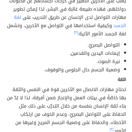
يغلب على الآخرين التعبير في حركات أجسادهم عن مكنونات
دواخلهم، فهذه طبيعة غالبة في البشر، لذا يُمكن تطوير
مهارات التواصل لدى الإنسان عن طريق التدريب على
لغة
الجسد
وكيفية استخدامها في التواصل مع الآخرين، وتشمل
لغة الجسد الأمور الآتية:
[٣]
التواصل البصريّ.
إيماءات اليدين والقدمين.
نبرة الصوت.
وضعية الجسم حال الجلوس والوقوف.
الثقة
تحتاج مهارات الاتصال مع الآخرين قوة في النفس والثقة
بها خاصّةً في بيئات العمل والإنجاز ضمن أفرقة، لذا لا بُدّ من
بناء ثقة الإنسان بنفسه من خلال التدرّب على ذلك مثل
الحفاظ على التواصل البصريّ، وعدم الخوف من ارتكاب
الأخطاء، والحفاظ على وضعية الجسم المريح وغيرها من
الأمور.
[٣]