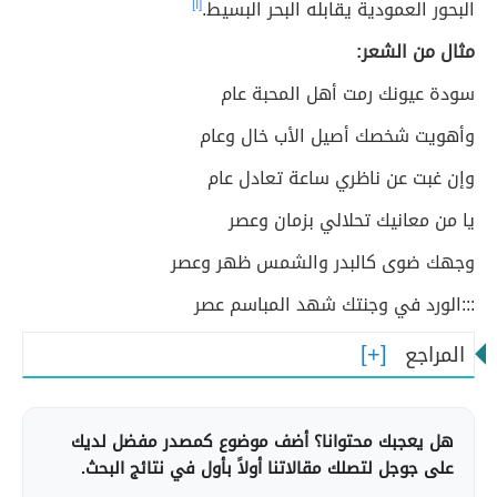
البحور العمودية يقابله البحر البسيط.
[١]
مثال من الشعر:
سودة عيونك رمت أهل المحبة عام
وأهويت شخصك أصيل الأب خال وعام
وإن غبت عن ناظري ساعة تعادل عام
يا من معانيك تحلالي بزمان وعصر
وجهك ضوى كالبدر والشمس ظهر وعصر
:::الورد في وجنتك شهد المباسم عصر
المراجع
هل يعجبك محتوانا؟ أضف موضوع كمصدر مفضل لديك
على جوجل لتصلك مقالاتنا أولاً بأول في نتائج البحث.