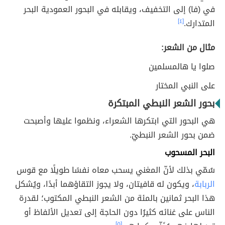
في (فا) إلى التخفيف، ويقابله في البحور العمودية البحر
المتدارك.
[٤]
مثال من الشعر:
صلوا يا هالمسلمين
على النبي المختار
بحور الشعر النبطي المبتكرة
هي البحور التي ابتكرها الشعراء، ونظموا عليها وأصبحت
ضمن بحور الشعر النبطيّ.
البحر المسحوب
سُمّي بذلك لأنّ المغني يسحب معاه نفسًا طويلًا مع قوس
الربابة
، ويكون له قافيتان، ولا يجوز التقاؤهما أبدًا، ويُشكل
هذا البحر ثمانين بالمئة من الشعر النبطي المكتوب؛ لقدرة
الناس على غنائه كثيرُا دون الحاجة إلى تعديل الألفاظ أو
[٥]