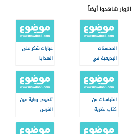
الزوار شاهدوا أيضاً
المحسنات
عبارات شكر على
البديعية في
الهدايا
قصيدة وصف
الحمى
اقتباسات من
تلخيص رواية عين
كتاب نظرية
الفرس
الفستق