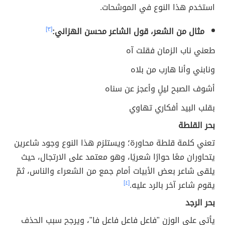
استخدم هذا النوع في الموشحات.
مثال من الشعر، قول الشاعر محسن الهزاني:
[٣]
طعني ناب الزمان فقلت آه
ونابني وأنا هارب من بلاه
أشوف الصبح ليلٍ وأعجز عن سناه
بقلب البيد أفكاري تهاوي
بحر القلطة
تعني كلمة قلطة محاورة؛ ويستلزم هذا النوع وجود شاعرين
يتحاوران معًا حوارًا شعريًا، وهو معتمد على الارتجال، حيث
يلقى شاعر بعض الأبيات أمام جمع من الشعراء والناس، ثمّ
يقوم شاعر آخر بالرد عليه.
[٤]
بحر الرجد
يأتي على الوزن "فاعل فاعل فاعل فا"، ويرجح سبب الحذف