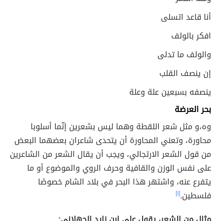
أنا قاعد اتسلى
افكر بالولف
والولف ما تدلى
إن ينصف القلب
ينصفه بسبعين علة وعلة
بحر العرضة
وه،و مثل شعر اللقطة وهما ليس بشعرين إنّما أسلوبا
محاورة، وتعني المحاورة أن يتحدى شاعران بعضهما البعض
من قول الشعر الارتجالي، ويجب أن يقال الشعر من الشاعرين
على نفس الوزن والقافية وحرف الروي والموضوع أو ما
يتفرع عنه، واشتهر هذا البحر في بلاد الشام خصوصًا
فلسطين.
[١]
مثال من الشعر، يقول علي ابن زايد الجهلاني: