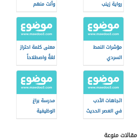
رواية زينب
وأنت منهم
مؤشرات النمط
معنى كلمة احتراز
السردي
لغةً واصطلاحاً
اتجاهات الأدب
مدرسة براغ
في العصر الحديث
الوظيفية
مقالات منوعة