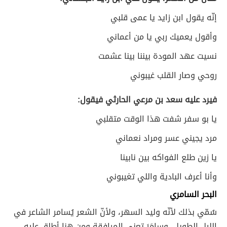
إنّه يقول ابن زايد يا عمى قلبي
وأقول يعميك ربي يا من أعماني
نسيت عهد المودة بيننا بينا عشمت
روحي وصار القلب غيبوني
فيرد عليه سعد بن مرعي الحارثي فيقول:
يا بو سفر شفت هذا الوقت متقلبي
مرد يجيني عسر ومراد نعماني
يا زين طلع الفواكه بين نابينا
وأنا أعرف البادية واللي تغيبوني
البحر السامري
سُمّي بذلك لأنّه وليد السهر، ولأنّ الشعر يُسامر الشاعر في
الليل الطويل، وسامَرَ تعني المرافقة ومن هنا أطلق عليه