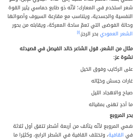
شعر استخدم في المعارك؛ لأنّه ذو طابع حماسي يثير القوة
النفسية والجسدية، ويتناسب مع مقارعة السيوف وأصواتها
وحالة الفوضى التي تعمّ ساحة المعركة، ويقابله من بحور
الشعر العمودي
بحر الرجز.
[١]
مثال من الشعر، قول الشاعر خالد الفيصل في قصيدته
نشوة عز:
على الركايب وفوق الخيل
غارات جسش وخيّاله
صباح والاهجاد الليل
ما أحدٍ تهنى بمقياله
بحر
المروبع
سُمي المروبع لأنّه
يتألف من أربعة أشطر تتفق أول ثلاثة
في
القافية
، وتختلف القافية في الشطر الرابع، وكثيًرا ما