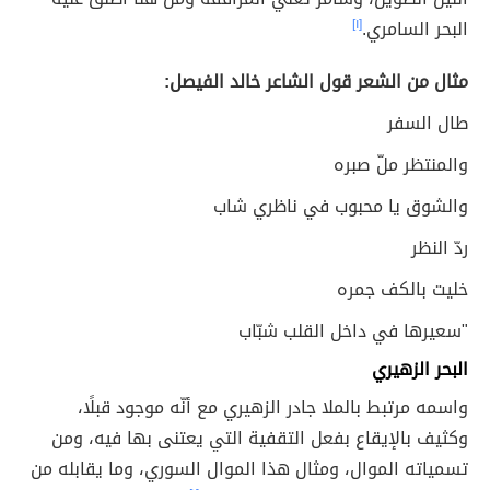
البحر السامري.
[١]
مثال من الشعر قول الشاعر خالد الفيصل:
طال السفر
والمنتظر ملّ صبره
والشوق يا محبوب في ناظري شاب
ردّ النظر
خليت بالكف جمره
"سعيرها في داخل القلب شبّاب
البحر الزهيري
واسمه مرتبط بالملا جادر الزهيري مع أنّه موجود قبلًا،
وكثيف بالإيقاع بفعل التقفية التي يعتنى بها فيه، ومن
تسمياته الموال، ومثال هذا الموال السوري، وما يقابله من