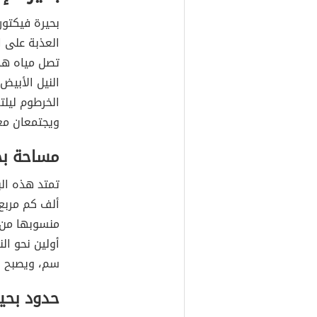
بحيرة فيكتوري
العذبة على ا
تصل مياه هذه
النيل الأبيض،
الخرطوم ليلتق
ويجتمعان معا
مساحة بحي
منسوبها من ا
سم، ويصبح إجما
حدود بحير