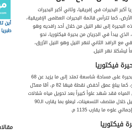
ا أكبر البحيرات في إفريقيا، وثاني أكبر البحيرات
لأرض، كما تترأس قائمة البحيرات العظمى الإفريقية،
أين تق
 البحيرة إلى نهر النيل من خلال أحد رافديه وهو
طبريا
 الذي يبدأ في الجريان من بحيرة فيكتوريا، نحو
ي مع الرافد الثاني لنهر النيل وهو النيل الأزرق،
ً ليشكلا نهر النيل.
رة فيكتوريا
تمتد هذه البحيرة على مساحة شاسعة تمتد إلى ما يزيد عن 68
ألف كم مربع، كما يبلغ عمق أخفض نقطة فيها 82 م، أمّا معدّل
لمياه فقد شهد علواً كبيراً بعد تحويل مياه شلالات
أولين نحو النيل خلال منتصف التسعينات، ليعلو بما يقارب الـ90
لي علوه ما يقارب 1135 م.
ة فيكتوريا
مقالا