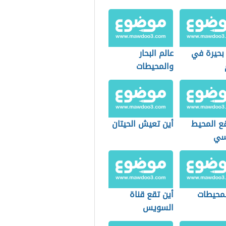
بحيرة في
عالم البحار
والمحيطات
قع المحيط
أين تعيش الحيتان
سي
لمحيطات
أين تقع قناة
السويس