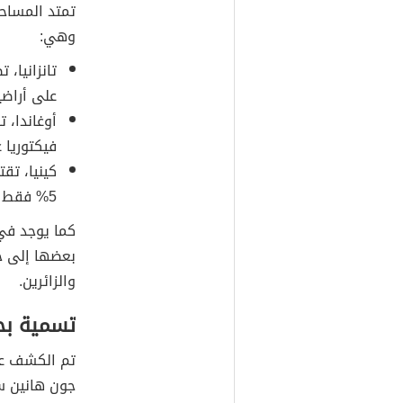
تمتد المساحة
وهي:
تانزانيا،
على أراضيها
أوغاندا، 
فيكتوريا على
كينيا، تق
5% فقط من إجمالي مساحتها.
كما يوجد في 
بعضها إلى جز
والزائرين.
تسمية بحي
جون هانين س