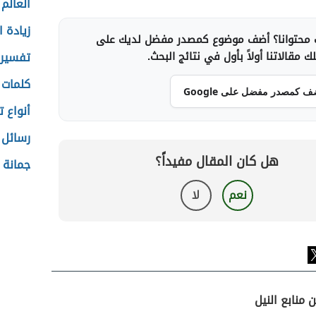
العالم 
زيادة ا
محتوانا؟ أضف موضوع كمصدر مفضل لديك على
 مقالاتنا أولاً بأول في نتائج البحث.
تفسير 
كلمات 
ف كمصدر مفضل على Google
أنواع 
رسائل 
هل كان المقال مفيداً؟
جمانة 
نعم
لا
 منابع النيل