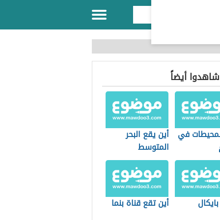
 شاهدوا أيضاً
المحيطات في
أين يقع البحر
المتوسط
بايكال
أين تقع قناة بنما