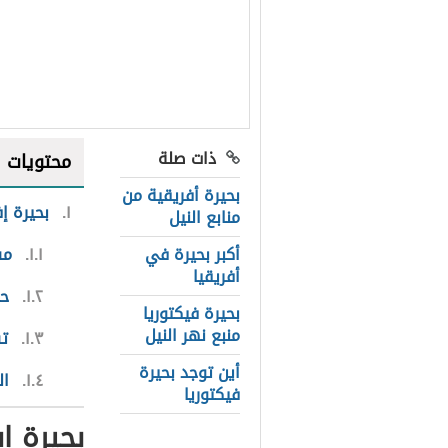
ذات صلة
محتويات
بحيرة أفريقية من
١
بحيرة إف
منابع النيل
أكبر بحيرة في
١.١
مس
أفريقيا
١.٢
حد
بحيرة فيكتوريا
منبع نهر النيل
١.٣
تس
أين توجد بحيرة
١.٤
ال
فيكتوريا
بحيرة إ