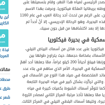
صدر الرئيسي لمياه هذا النهر، وقام بتسميتها على
نه بريطانيا الملكة فيكتوريا، وعرفت بهذا الاسم
منذ ذلك الحين، على الرغم من تحدث أحد رحالة العرب في عام 1160
أين يق
 البحيرة، وهو الرحالة الإدريسي، إلا أنّ أحداً لم
الكاري
ها إلا بعد اكتشافها من قبل جون سبيك.
سمكية في بحيرة فيكتوريا
فيكتوريا على عدد هائل من أسماك البياض النيلي،
نبذة ع
الأسماك بضخامة حجمها، حيث يتراوح طولها بين
المرجا
المترين، أما وزنها فيبلغ أحياناً 200 كيلو غراماً، ممّا جعلها أحد أهمّ
 السمكية في البحيرة، الأمر الذي ساهم في بناء عدد
مقالا
صائد المتخصصة في صياد هذا النوع من الأسماك في
محطات 
 والتي تركّزت بشكل كبير في مياه البحيرة التابعة
 كما تتوفّر أسماك الشبوط بكميات كبيرة في مياه
طرق عم
ا ممّا جعلها تأخذ مرتبة المركز الثاني لمصادر الثروة
شعر عن
يرة، وتليها أسماك البلطي النيلي في المركز الثالث.