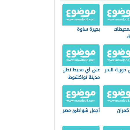
لمحيطات
بحيرة ساوة
ة
حورية البحر
على أي محيط تطل
مدينة نواكشوط
 كمران
أجمل شواطئ مصر