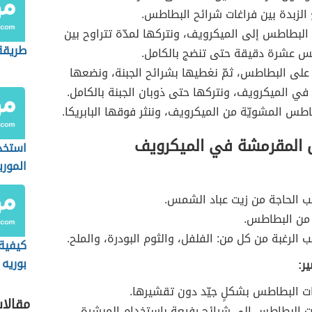
الزبدة بين فراغات شرائح البطاطس.
 البطاطس إلى الميكرويف، ونتركها لمدّة تتراوح بين
طريقة
 عشرة دقيقة حتى تنضج بالكامل.
ح على البطاطس، ثمّ نغطيها بشرائح الجبنة، ونضعها
في الميكرويف، ونتركها حتى ذوبان الجبنة بالكامل.
اطس المشويّة من الميكرويف، وننثر فوقها البابريكا.
المقرمشة في الميكرويف
استخد
الموري
وصفات
 الحاجة من زيت عباد الشمس.
ت من البطاطس.
 الرغبة من كل من: الفلفل، والثوم البودرة، والملح.
كيفية
بوريه
ر:
ت البطاطس بشكلٍ جيّد دون تقشيرها.
مقالا
ت البطاطس إلى شرائح رفيعة باستخدام المبشرة.