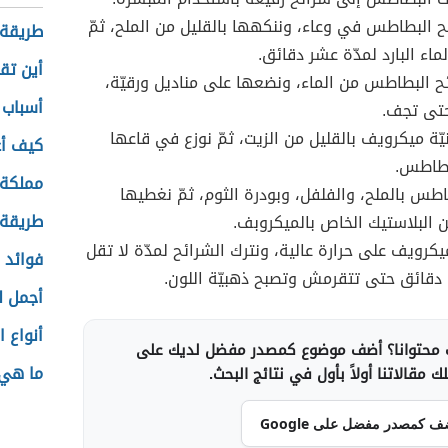
 البطاطس في وعاء، وننكهها بالقليل من الملح، ثمّ
طريقة 
ماء البارد لمدّة عشر دقائق.
أين تق
ح البطاطس من الماء، ونضعها على مناديل ورقيّة،
أسباب 
حتى تجف.
ّة ميكرويف بالقليل من الزيت، ثمّ نوزع في قاعها
كيف أ
بطاطس.
مملكة 
اطس بالملح، والفلفل، وبودرة الثوم، ثمّ نغطيها
طريقة 
البلاستيك الخاص بالميكروبف.
كرويف على حرارة عالية، ونترك الشرائح لمدّة لا تقل
فوائد ا
قائق حتى تتقرمش وتصبح ذهبيّة اللون.
أجمل ل
أنواع 
محتوانا؟ أضف موضوع كمصدر مفضل لديك على
ما هي 
 مقالاتنا أولاً بأول في نتائج البحث.
ف كمصدر مفضل على Google