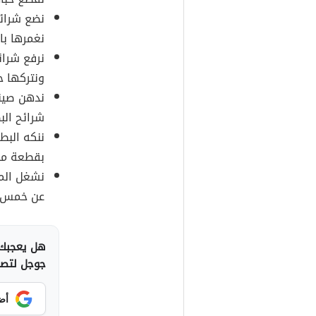
نضع شرائح
نغمرها بال
نرفع شرائ
ونتركها 
ندهن صيني
شرائح ال
ننكه البط
بقطعة من 
نشغل المي
عن خمس د
هل يعجبك 
جوجل لتصلك
أض