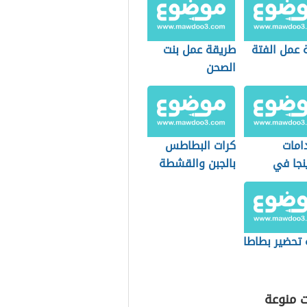
 عمل الفتة
طريقة عمل بنت
الصحن
امات
كرات البطاطس
نجا في
بالجبن والقشطة
 الطعام
 تحضير بطاطا
ت منوعة