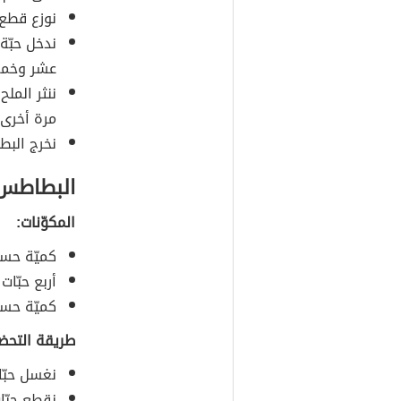
نوزع قطع 
ندخل حبّة
عشر وخمس
ننثر المل
مرة أخرى 
نخرج البط
البطاطس 
المكوّنات:
كميّة حسب
أربع حبّا
كميّة حسب
طريقة التحضي
نغسل حبّا
نقطع حبّا