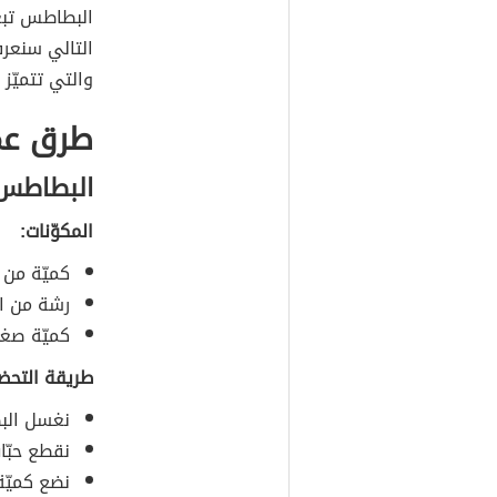
البطاطس تبعا
التالي سنعر
والتي تتميّز
طرق عم
البطاطس 
المكوّنات:
كميّة من
رشة من ال
كميّة صغي
طريقة التحضي
نغسل الب
نقطع حبّا
نضع كميّة