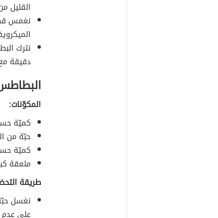
القليل من
نغمس قطع
الميكرويف
نترك الب
دقيقة مع م
البطاطس 
المكوّنات:
كميّة حسب 
حبّة من ا
كميّة حسب
ملعقة كبي
طريقة التحضي
نغسل حبّ
على عدم 