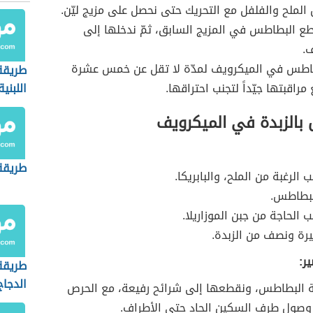
 الملح والفلفل مع التحريك حتى نحصل على مزيج ليّن.
 البطاطس في المزيج السابق، ثمّ ندخلها إلى
.
طاطس في الميكرويف لمدّة لا تقل عن خمس عشرة
طريقة
راقبتها جيّداً لتجنب احتراقها.
اللبنية
بالزبدة في الميكرويف
طريقة
الرغبة من الملح، والبابريكا.
لبطاطس.
 الحاجة من جبن الموزاريلا.
رة ونصف من الزبدة.
ر:
طريقة
الدجاج
ة البطاطس، ونقطعها إلى شرائح رفيعة، مع الحرص
وصول طرف السكين الحاد حتى الأطراف.