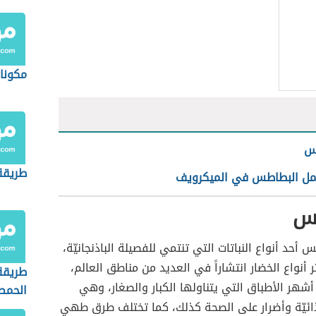
الفلس
مكونا
س
طريقة 
ل البطاطس في الميكرويف
س
 أحد أنواع النباتات التي تنتمي للفصيلة الباذنجانيّة،
أنواع الخضار انتشاراً في العديد من مناطق العالم،
طريقة
 أشهر الأطباق التي يتناولها الكبار والصغار، وهي
الحمص
ائيّة وأضرار على الصحة كذلك، كما تختلف طرق طهي
بالشط