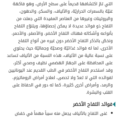
التي تمّ اكتشافها قديماً على سطح الأرض، وهو فاكهة
غنيّة بالسعرات الحراريّة، والألياف، والسكر، والدهون،
والبروتينات وغيرها من العناصر المفيدة التي جعلت من
التفاح ذو فوائد عديدة لا يمكن إحصاؤها، ويتنوّع التفاح
بأنواعه وأشكاله فهناك التفاح الأخضر، والأصفر، والأحمر،
ونخصّ بالذكر التفاح الأخضر دون غيره من أنواع التفاح
الأخرى، لما له فوائد غذائيّة وصحيّة وجماليّة حيث يحتوي
على نسبة عالية من الألياف، هذه النسبة من الألياف تساعد
على المحافظة على الجهاز الهضمي نظيف وصحي أكثر،
وقد استخدم التفاح الأخضر في الطب القديم عند اليونانيين
لفوائده التي لا تعدّ ولا تحصى، لعلاج أمراض الروماتيزم،
والرمد، وأمراض أخرى كثيرة، كما له دور في الحفاظ على
القلب والبشرة.
فوائد التفاح الأخضر
غنى التفاح بالألياف يجعل منه سبباً مهماً في خفض