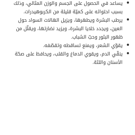
يساعد في الحصول على الجسم والوزن المثالي، وذلك
بسبب احتوائه على كميّة قليلة من الكربوهيدرات.
يرطب البشرة ويطهرها، ويزيل الهالات السواد حول
العين، ويجدد خلايا البشرة، ويزيد نضارتها، ويقلّل من
ظهور البثور وحبّ الشباب.
يقوّي الشعر، ويمنع تساقطه وتقصّفه.
ينقّي الدم، ويقوي الدماغ والقلب، ويحافظ على صحّة
الأسنان واللثة.