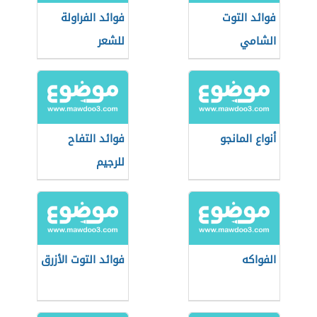
فوائد التوت
فوائد الفراولة
الشامي
للشعر
أنواع المانجو
فوائد التفاح
للرجيم
الفواكه
فوائد التوت الأزرق