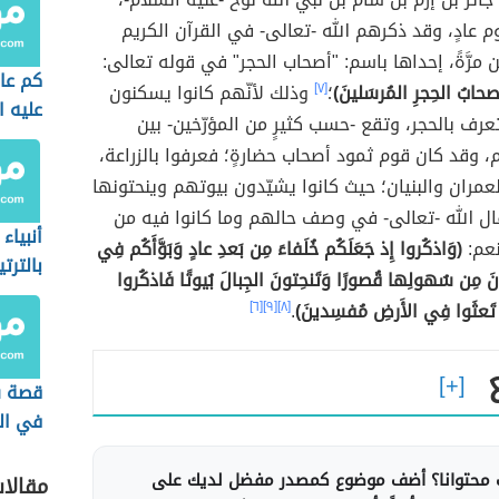
م عادٍ، وقد ذكرهم الله -تعالى- في القرآن الكريم
 مرَّةً، إحداها باسم: "أصحاب الحجر" في قوله تعالى:
كم ع
أَصحابُ الحِجرِ المُرسَلينَ)
؛
[٧]
وذلك لأنّهم كانوا يسكنون
عليه ا
رف بالحجر، وتقع -حسب كثيرٍ من المؤرّخين- بين
م، وقد كان قوم ثمود أصحاب حضارةٍ؛ فعرفوا بالزراعة،
عمران والبنيان؛ حيث كانوا يشيّدون بيوتهم وينحتونها
ال الله -تعالى- في وصف حالهم وما كانوا فيه من
أنبياء
نعم:
(وَاذكُروا إِذ جَعَلَكُم خُلَفاءَ مِن بَعدِ عادٍ وَبَوَّأَكُم فِي
بالترت
ونَ مِن سُهولِها قُصورًا وَتَنحِتونَ الجِبالَ بُيوتًا فَاذكُروا
الإسلا
َلا تَعثَوا فِي الأَرضِ مُفسِدينَ)
.
[٨]
[٩]
[٦]
قصة س
في ال
تسلسل
محتوانا؟ أضف موضوع كمصدر مفضل لديك على
مقالا