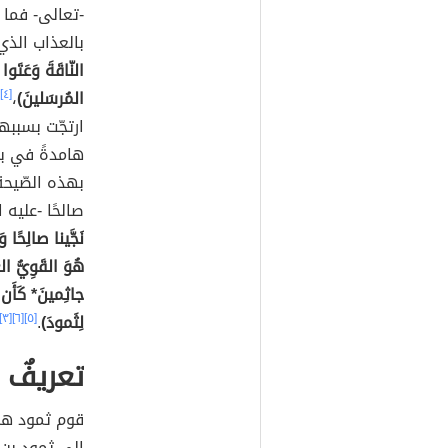
-تعالى- فما ك
بالعذاب الذ
النّاقَةَ وَعَتَوا
المُرسَلينَ)
،
[٤]
ارتجّت بسببه
هامدةً في ب
بهذه الصّيحة
صالحًا -عليه
نَجَّينا صالِحًا وَ
هُوَ القَوِيُّ ال
جاثِمينَ* كَأَن ل
لِثَمودَ)
.
[٥]
[٦]
[٣]
تعريفٌ 
قوم ثمود هم 
إلى ثمود بن 