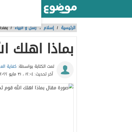
أكبر موقع عربي بالعالم
الرئيسية
/
إسلام
،
رسل و أنبياء
/
بماذا
بماذا اهلك ال
كفاية الع
تمت الكتابة بواسطة:
آخر تحديث:
١٢:٠٤ ، ٣١ مايو ٢٠٢٢