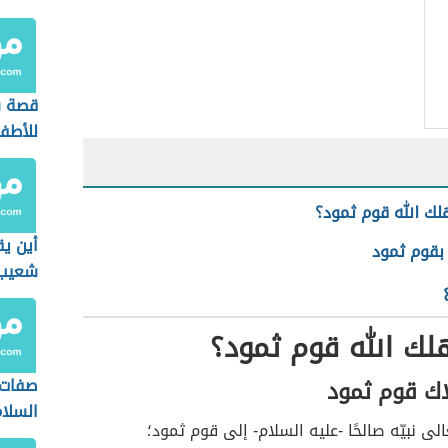
قصة س
للأطف
هلك الله قوم ثمود؟
أين يق
 بقوم ثمود
شعيب
هلك الله قوم ثمود؟
صفات 
ك قوم ثمود
السلا
لى نبيّه صالحًا -عليه السلام- إلى قوم ثمود؛