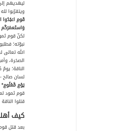
ليهديهم إلى 
ويتقرّبوا لل
قَومِ اعبُدُوا ال
وَاستَعمَرَكُم ف
لكنّ قوم ثمو
نبوّته؛ فطلبو
الله تعالى لس
الصخرة، وأمر
الناقة؛ يومٌ
لسان صالح -ع
يَوْمٍ مَّعْلُومٍ*
قوم ثمود لم 
قتلوا الناقة 
كيف أهلك
بعد قتل قوم 