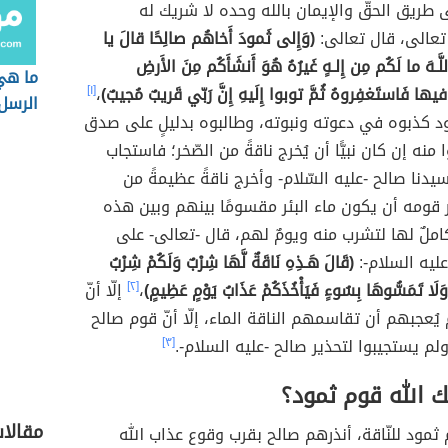
طريق الحقّ والإيمان بالله وحده لا شريك له
ه تعالى، قال تعالى:
(وَإِلى ثَمودَ أَخاهُم صالِحًا قالَ يا
لَّـهَ ما لَكُم مِن إِلـهٍ غَيرُهُ هُوَ أَنشَأَكُم مِنَ الأَرضِ
ما هي
يها فَاستَغفِروهُ ثُمَّ توبوا إِلَيهِ إِنَّ رَبّي قَريبٌ مُجيبٌ)
،
[١]
الرسل
د كذبوه في دعوته ونبوته، وطالبوه بدليلٍ على صدق
ا منه إن كان نبيًّا أن يُخرج ناقةً من الصّخر؛ فاستجاب
يدنا صالح -عليه السّلام- وأخرج ناقةً عظيمةً من
 قومه أن يكون ماء البئر مقسومًا بينهم وبين هذه
 كاملٌ لها لتشرب منه ويومٌ لهم، قال -تعالى- على
ليه السلام-:
(قَالَ هَـذِهِ نَاقَةٌ لَّهَا شِرْبٌ وَلَكُمْ شِرْبُ
 وَلَا تَمَسُّوهَا بِسُوءٍ فَيَأْخُذَكُمْ عَذَابُ يَوْمٍ عَظِيمٍ)
،
[٢]
إلّا أنّ
يُعجبهم أن تقاسمهم الناقة الماء، إلّا أنّ قوم صالح
ولم يستجيبوا لتحذير صالح -عليه السلام-.
[٣]
 الله قوم ثمود؟
مقالا
ثمود للنّاقة، أنذرهم صالح بقرب وقوع عذاب الله