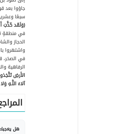
جاؤوا بعد قو
سبعًا وعشرين
(وَلَقَد كَذَّبَ 
في منطقةٍ تع
الحجاز والشا
واشتهروا بال
في الصخر، ق
الرفاهية وال
الأَرضِ تَتَّخِذ
آلاءَ اللَّـهِ و
المراجع
هل يعجبك 