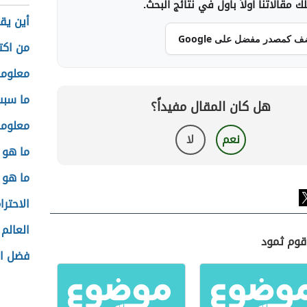
 مقالاتنا أولاً بأول في نتائج البحث.
أين يق
ف كمصدر مفضل على Google
من اكت
معلوما
ما سبب
هل كان المقال مفيداً؟
معلوما
نعم
لا
ما هو 
ما هو 
الاحتر
العالم
 قوم ثمود
فضل ال