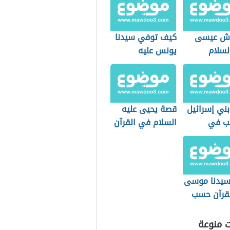
اش عيسى
كيف توفي سيدنا
لسلام
يونس عليه
السلام؟
 بني إسرائيل
قصة يحيى عليه
يب في
السلام في القرآن
م
الكريم
يدنا موسى
قرآن حسب
ها التاريخي
ت منوعة