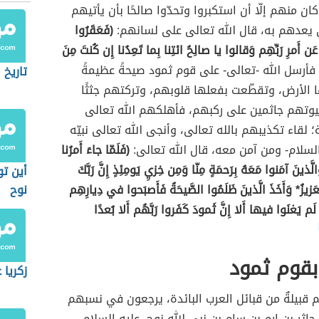
ان منهم إلّا أن استكبروا وتحدّوا صالحًا بأن يأتيهم
ي يعدهم به، قال الله تعالى على لسانهم:
(فَعَقَرُوا
 عَن أَمرِ رَبِّهِم وَقالوا يا صالِحُ ائتِنا بِما تَعِدُنا إِن كُنتَ مِنَ
فأرسل الله -تعالى- على قوم ثمود صيحةً عظيمةً
تاريخ ا
ا الأرض، وتقطّعت بفعلها قلوبهم، وتركتهم جثثًا
يوتهم جاثمين على ركبهم، فأهلكهم الله تعالى
؛ لقاء تكذيبهم بالله تعالى، وأنجى الله تعالى نبيّه
 السلام- ومن آمن معه، قال الله تعالى:
(فَلَمّا جاءَ أَمرُنا
الَّذينَ آمَنوا مَعَهُ بِرَحمَةٍ مِنّا وَمِن خِزيِ يَومِئِذٍ إِنَّ رَبَّكَ
أين ت
عَزيزُ* وَأَخَذَ الَّذينَ ظَلَمُوا الصَّيحَةُ فَأَصبَحوا في دِيارِهِم
نوح
َم يَغنَوا فيها أَلا إِنَّ ثَمودَ كَفَروا رَبَّهُم أَلا بُعدًا
بقوم ثمود
زكريا 
قبيلةٌ من قبائل العرب البائدة، يرجعون في نسبهم
جاثر بن إرم بن سام بن نبي الله نوح -عليه السلام-،