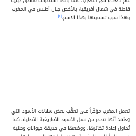
عام 1921م في المغرب، علماً بأنّها استطونت مناطق جبلية
قاحلة في شمال أفريقيا، بالأخص جبال أطلس في المغرب
وهذا سبب تسميتها بهذا الاسم.
[٤]
تعمل المغرب مؤخّراً على تعقُّب بعض سلالات الأسود التي
يُعتَقد أنّها تنحدر من نسل الأسود الأمازيغية الأصلية، كما
تُحاول إعادة تكاثرها، ووضعها في حديقة حيواناتٍ وطنية