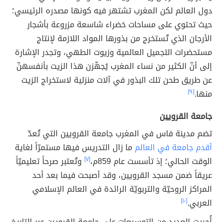
دول العالم لكن المغرب تشتهر فيه كونها مصدره الرئيسي؛
حيث تحتوي على مساحات خضراء شاسعة مزروعة بأشجار
الأرجان الذي تُستخرج من بذورها المواد اللازمة لإنتاج
مستحضرات التجميل العالمية وزيوت الطهي، وتجدر الإشارة
إلى أنّ الكثير من نساء المغرب يُجهّزن هذا الزيت بأنفسهنّ
عن طريق طحن تلك البذور في آلات منزلية لاستخراج الزيت
منها.
[٩]
جامعة القرويين
تضم مدينة فاس في المغرب جامعة القرويين التي تُعدّ
أقدم جامعة في العالم
ما زال التدريس فيها مستمرّاً لغاية
الوقت الحالي؛ إذ تأسست عام 859م،
[٧]
وتُعتبر صرحاً تعليميّاً
عريقاً ضمن مسجد القرويين، وقد أصبحت فيما بعد أحد
المراكز الروحيّة والتربويّة الرائدة في العالم الإسلامي
العربي.
[١٠]
أُجريت العديد من التوسيعات على جامعة القرويين عبر التاريخ