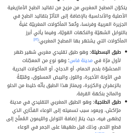
يتكوّن المطبخ المغربي من مزيج من تقاليد الطبخ الأمازيغية
الأصلية والأندلسية بالإضافة إلى التأثرّ بتقاليد الطبخ في
الجزيرة العربية وفرنسا، وتُعدّ المأكولات المغربيّة غنيةً
بالتوابل الشهيّة والنكهات القويّة، وفيما يأتي أبرز
المأكولات التي يشتهر بها المطبخ المغربي:
[١٣]
طبق البسطيلة:
وهو طبق تقليدي مغربي شهير ظهر
لأول مرّة في
مدينة فاس
؛ وهو نوع من المعجّنات
المحشوّة بلحم الحمام، أو الدجاج، أو المأكولات البحرية
في الآونة الأخيرة، واللوز، والبيض المسلوق، ومُتبّلةً
بالزعفران والكزبرة، ويمتاز هذا الطبق بأنّه خليط من الحلو
والمالح بنكهة القرفة.
طبق الطنجية:
وهو الطبق المغربي التقليدي في مدينة
مرّاكش، ويعود سبب تسميته إلى الوعاء الفخّاري الذي
يُطهى فيه، حيث يتمّ إضافة التوابل والليمون المُملّح إلى
قطع اللحم، وذلك قبل طهيها على الجمر في الوعاء