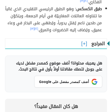
الفخّاري.
[١٢]
[١٣]
طبق الكسكس:
وهو الطبق الرئيسي التقليدي الذي غالباً
ما تتناوله العائلات المغاربيّة في أيام الجمعة، ويتكوّن
من طحين ناعم يُفتل يدوياً، ويُطهى على البخار في وعاء
عميق، ويُضاف إليه الخضروات والمرق.
[١٢]
[١٣]
المراجع
هل يعجبك محتوانا؟ أضف موضوع كمصدر مفضل لديك
على جوجل لتصلك مقالاتنا أولاً بأول في نتائج البحث.
أضف كمصدر مفضل على Google
هل كان المقال مفيداً؟