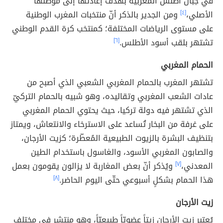
في جبال أطلس المغربية بهدف إعادتها إلى موطنها
الأصلي،
[٤]
ومن الجدير بالذكر أنّ منتخبات المغرب الوطنية
على مستوى الرياضات المختلفة؛ كمنتخب كرة القدم الوطني
تشتهر بلقب أسود الأطلس.
[٦]
الحمام المغربي
تشتهر المغرب بالحمام المغربي الشعبي الذي أصبح من
عادات الشعب المغربي وتقاليده، وهو شبيه بالحمام التركيّ
الذي تشتهر فيه دولة تركيا، حيث يحتوي الحمام المغربي
على غرفة من البخار تُساعد على الاسترخاء والانتعاش، ويمتاز
بتنظيف البشرة بالزيوت الطبيعية المُعطّرة؛ كزيت الأرجان،
والصابون المغربي الأسود، والغاسول باستخدام الطين
المعدني،
[٧]
ويُذكر أنّ بعض المغاربة لا يزالون يقومون بعمل
هذا الحمام بشكلٍ أسبوعي حتّى اليوم الحاضر.
[٨]
زيت الأرجان
يُعتبر زيت الأرجان زيتاً عضويّاً طبيعيّاً، وهو منتشر في مختلف