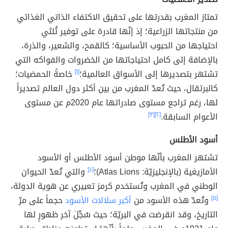
تمتاز المغرب بقدرتها على تحقيق الاكتفاء الذاتي الغذائي
من منتجاتها الزراعية؛ إذ إنّها قادرة على توفير ثُلثي
احتياجها من الحبوب الأساسية؛ كالقمح، والشعير، والذرة،
بالإضافة إلى كامل احتياجاتها من الخضروات والفواكه التي
تشتهر بتصديرها إلى الأسواق العالمية؛
[١]
خاصةً الحمضيات؛
كالبرتقال، حيث تُعدّ المغرب من بين أكثر دول العالم تصديراً
لها، رغم تراجع مستوى صادراتها عام 2020م عن مستوى
الأعوام السابقة.
[٢]
[٣]
أسود الأطلس
تشتهر المغرب بأنّها موطن أسود الأطلس أو الأسود
الأمازيغية (بالإنجليزيّة: Atlas Lions)؛
[٤]
والتي تُعدّ الحيوان
الوطني في المغرب وتُستخدم كرمز تعبيري عن هوية الدولة،
[٥]
وتُعدّ هذه الأسود من
أكبر سلالات الأسود
حجماً على مرّ
التاريخ، وقد انقرضت في البريّة؛ حيث سُجِّلَ آخر ظهورٍ لها