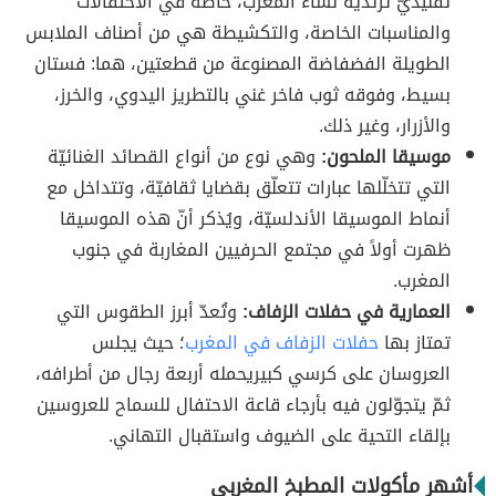
تقليديّ ترتديه نساء المغرب، خاصةً في الاحتفالات
والمناسبات الخاصة، والتكشيطة هي من أصناف الملابس
الطويلة الفضفاضة المصنوعة من قطعتين، هما: فستان
بسيط، وفوقه ثوب فاخر غني بالتطريز اليدوي، والخرز،
والأزرار، وغير ذلك.
موسيقا الملحون:
وهي نوع من أنواع القصائد الغنائيّة
التي تتخلّلها عبارات تتعلّق بقضايا ثقافيّة، وتتداخل مع
أنماط الموسيقا الأندلسيّة، ويُذكر أنّ هذه الموسيقا
ظهرت أولاً في مجتمع الحرفيين المغاربة في جنوب
المغرب.
العمارية في حفلات الزفاف:
وتُعدّ أبرز الطقوس التي
تمتاز بها
حفلات الزفاف في المغرب
؛ حيث يجلس
العروسان على كرسي كبيريحمله أربعة رجال من أطرافه،
ثمّ يتجوّلون فيه بأرجاء قاعة الاحتفال للسماح للعروسين
بإلقاء التحية على الضيوف واستقبال التهاني.
أشهر مأكولات المطبخ المغربي