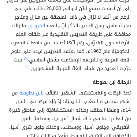
إلى أن أصبحت تتسع الآن لحوالي 20,000 طالب علم، على
الرغم من أنّها لا تزال في ذات المنطقة بين منازل ومتاجر
مدينة فاس، ومن الجدير بالذكر أنّ جامعة
القرويين
ما زالت
محافظة على طريقة التدريس التقليدية عبر حلقات العلم
الأرضيّة حول المُدرِّس، رغم أنّها أصبحت من جامعات المغرب
الحكوميّة عام 1963م، كما يعتمد التدريس فيها على علوم
اللغة العربية والشريعة الإسلامية بشكلٍ أساسي،
[١١]
حيث
خرّجت العديد من علماء اللغة العربية المشهورين.
[١٠]
الرحالة ابن بطوطة
يُعدّ الرحّالة والمُستكشِف الشهير المُلقّب
بابن بطوطة
من
أشهر شخصيات المغرب التاريخيّة؛ إذ وُلِد فيها في القرن
14م، ومنها انطلقت رحلاته الاستكشافيّة إلى مناطق كثيرة
من العالم؛ بما في ذلك شمال أفريقيا، ومنطقة القرن
الأفريقي، وجنوب آسيا، ووسطها، وكذلك جنوب شرق آسيا،
بالإضافة إلى الشرق الأوسط، وتُعدّ مدوّنات رحلاته