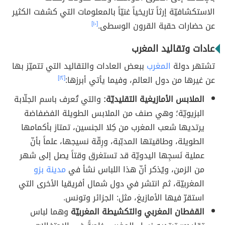
الاستكشافيّة إرثاً تاريخياً غنيّاً بالمعلومات التي كشفت الكثير
عن حضارات حقبة القرون الوسطى.
[١٠]
عادات وتقاليد المغرب
تشتهر دولة
المغرب
ببعض العادات والتقاليد التي تتميّز بها
عن غيرها من دول العالم، وفيما يأتي أبرزها:
[١٢]
الملابس الأمازيغية التقليديّة:
والتي تُعرف باسم الجلّابة
البزيويّة؛ وهي صنف من الملابس الطويلة الفضفاضة
يرتديها شعب المغرب من كِلا الجنسين، تمتاز بأكمامها
الطويلة، وطاقيتها المدبّبة، ورِقّة نسيجها، علماً بأنّ
عملية نَسجِها اليدويّة قد تستغرق وقتاً يصل إلى شهر
من الزمن، ويُذكر أنّ هذا اللباس نشأ في
مدينة بزو
المغربيّة، ثم انتشر في دول شمال أفريقيا الأخرى التي
استقرّ فيها الأمازيغ، مثل: الجزائر وتونس.
القفطان المغربي والتكشيطة المغربيّة
وهما لباس