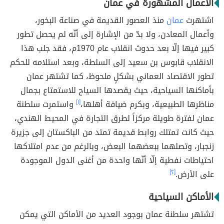
الأعمال المشهورة في عمان
اشتهرت
عمان
منذ العصور القديمة في صناعة البخور،
وأعمال المعادن، ولا بدّ من الإشارة إلى أنّه لم يحصل تطور
كبير فيها إلّا بعد حدوث انقلاب عام 1970م، فقد جلب هذا
الانقلاب قابوس بن سعيد إلى السلطة، وبعد استلامه للحكم
تطور الاقتصاد العماني بشكلٍ ملحوظ، كما تشتهر عمان
بأماكنها السياحية، حيث يقصدها السياح للاستمتاع بجمال
مناظرها الطبيعية، وبكرم ضيافة أهلها،
[١]
واستمرت سلطنة
عمان لفترة طويلة مركزاً لطرق التجارة في المحيط الهندي،
حيث كانت تمتلك روابط قديمة تمتد من الباكستان إلى جزيرة
زنجبار، وتصلهما ببعضهما البعض، وبالرغم من عدم امتلاكها
احتياطات نفطية إلّا أنّها واحدة من أغنى الدول الموجودة
على الأرض.
[٢]
الأماكن السياحية
تشتهر سلطنة عمان بوجود العديد من الأماكن التي يمكن