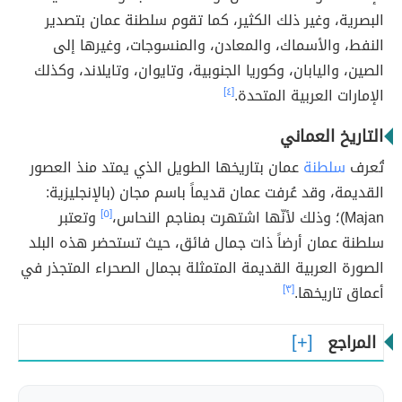
البصرية، وغير ذلك الكثير، كما تقوم سلطنة عمان بتصدير
النفط، والأسماك، والمعادن، والمنسوجات، وغيرها إلى
الصين، واليابان، وكوريا الجنوبية، وتايوان، وتايلاند، وكذلك
الإمارات العربية المتحدة.
[٤]
التاريخ العماني
تُعرف
سلطنة
عمان بتاريخها الطويل الذي يمتد منذ العصور
القديمة، وقد عُرفت عمان قديماً باسم مجان (بالإنجليزية:
Majan)؛ وذلك لأنّها اشتهرت بمناجم النحاس،
[٥]
وتعتبر
سلطنة عمان أرضاً ذات جمال فائق، حيث تستحضر هذه البلد
الصورة العربية القديمة المتمثلة بجمال الصحراء المتجذر في
أعماق تاريخها.
[٣]
المراجع