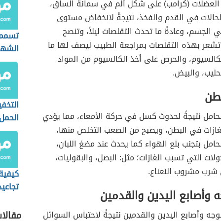
لعضلات (كرامب) على شكل ألم في سمانة الساق،
الات في القدم والفخذ، نتيجةً لانخفاض مستوى
 الجسم، وعادةً ما تحدث التقلصات ليلاً، وتنصح
تسمم 
 تشعر بهذه التقلصات بمراجعة الطبيب ليصف لها ما
الشهر 
كالسيوم، والحرص على أخذ الكالسيوم من المواد
لحليب، والبيض.
بطن
التخف
حامل نتيجةً لحدوث كسل في حركة الأمعاء، مما يؤدي
الحمل
غازات في البطن، ويصبح من الصعب التخلص منها،
حامل بتجنب بلع الهواء كما يحدث عند مضغ اللبان،
ولات التي تسبب الغازات؛ مثل: البصل، والبقوليات،
شرب مشروب النعناع.
كيفية
تجاعيد
ه وأصابع اليدين والقدمين
الولاد
وجه وأصابع اليدين والقدمين نتيجةً لاحتباس السوائل
مقالا