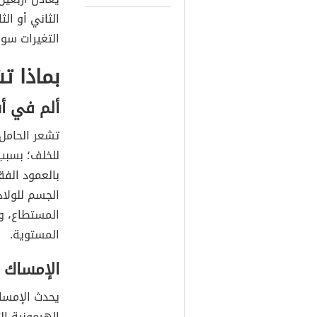
الثاني أو ال
التغيرات سو
بماذا ت
ألم في أ
تشعر الحامل 
للخلف؛ بسبب 
بالعمود الف
الجسم للولاد
المستطاع، وت
المستوية.
الإمساك
يحدث الإمساك
الهرمونية ال