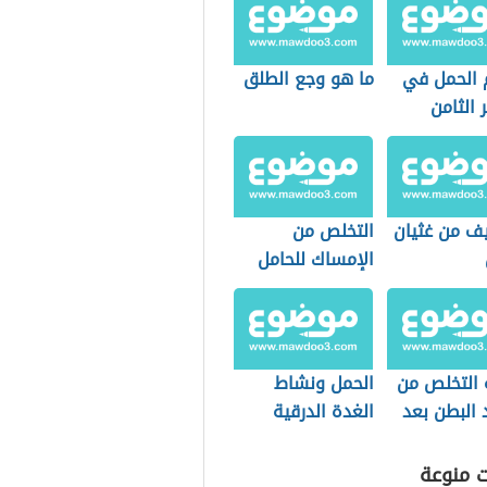
الحمل في
ما هو وجع الطلق
الثامن
يف من غثيان
التخلص من
الإمساك للحامل
 التخلص من
الحمل ونشاط
 البطن بعد
الغدة الدرقية
ة
ت منوعة