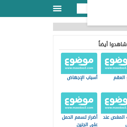
 شاهدوا أيضاً
 العقم
أسباب الإجهاض
 المغص عند
أضرار تسمم الحمل
على الجنين