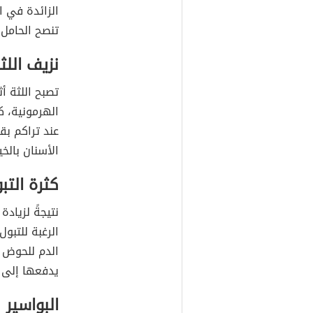
الزائدة في ا
تنصح الحامل 
نزيف اللث
تصبح اللثة أ
الهرمونية، ك
عند تراكم بق
الأسنان بال
كثرة التب
نتيجةً لزياد
الرغبة للتبو
الدم للحوض خ
يدفعها إلى إ
البواسير