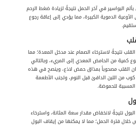
بألم البواسير في آخر الحمل نتيجةً لزيادة ضغط الرحم
الأوعية الدموية الكبيرة، مما يؤدي إلى إعاقة رجوع
ستقيم.
لب
لقلب نتيجةً لاسترخاء الصمام عند مدخل المعدة؛ مما
وع كمية من الحامض المعدي إلى المريء، وبالتالي
ان القلب مصحوباً بمذاق حمض لاذع، وينصح في هذه
كوب من اللبن الدافئ قبل النوم، وتجنب الأطعمة
المسببة للحموضة.
ول
ول نتيجةً لانخفاض مقدار سعة المثانة، واسترخاء
خلال فترة الحمل؛ مما لا يمكنها من إيقاف البول