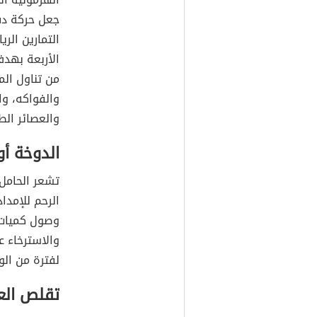
جعل حركة دف
التمارين الر
الأربعة بهد
من تناول المو
والفواكه، و
والعصائر الط
الدوخة أو 
تشعر الحامل 
الرحم للإمد
وصول كميات ك
والاسترخاء 
لفترة من الو
تقلص الع