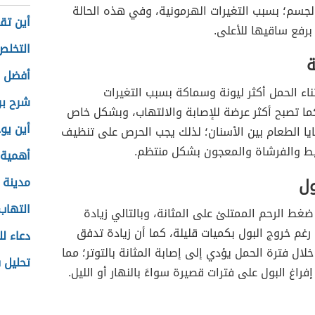
لجسم؛ بسبب التغيرات الهرمونية، وفي هذه الحالة
أين تقع
برفع ساقيها للأعلى.
التخلص
ة
أفضل 
ثناء الحمل أكثر ليونة وسماكة بسبب التغيرات
شرح بر
ما تصبح أكثر عرضة للإصابة والالتهاب، وبشكل خاص
أين يو
ايا الطعام بين الأسنان؛ لذلك يجب الحرص على تنظيف
خيط والفرشاة والمعجون بشكل منتظم.
أهمية 
ول
مدينة 
التهاب
ة ضغط الرحم الممتلئ على المثانة، وبالتالي زيادة
ل رغم خروج البول بكميات قليلة، كما أن زيادة تدفق
دعاء ل
لال فترة الحمل يؤدي إلى إصابة المثانة بالتوتر؛ مما
تحليل 
فراغ البول على فترات قصيرة سواءً بالنهار أو الليل.