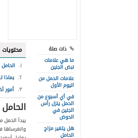
ذات صلة
محتويات
ما هي علامات
١
الحامل
نبض الجنين
٢
بماذا ت
علامات الحمل من
اليوم الأول
٣
أمور أخ
في أي أسبوع من
الحمل ينزل رأس
الحامل
الجنين في
الحوض
يبدأ الحمل م
هل يتغير مزاج
وانغرساها ف
الحامل
يعادل أربعين