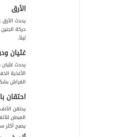
الأرق
يحدث الأرق عن
حركة الجنين د
ليلاً.
غثيان ودو
يحدث غثيان ود
الأغذية الخف
الفراش بشكل
احتقان با
يحتقن الأنف
المبطن للأنف
يصبح أكثر سمك