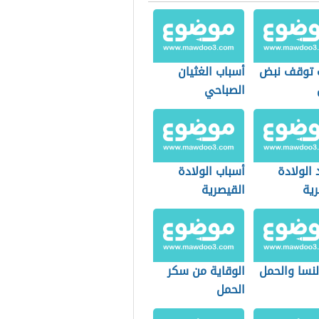
 توقف نبض
أسباب الغثيان
الصباحي
 الولادة
أسباب الولادة
رية
القيصرية
لنسا والحمل
الوقاية من سكر
الحمل