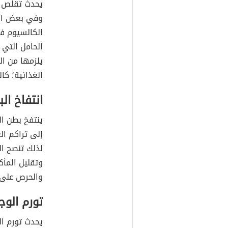
يحدث تقلص ا
وفي بعض الح
الكالسيوم في
الحامل التي
يلزمها من ال
الغذائية؛ كا
انتفاخ ال
ينتفخ بطن ال
إلى تراكم ال
لذلك تنصح ال
وتقليل المأك
والحرص على 
تورم الوج
يحدث تورم ال