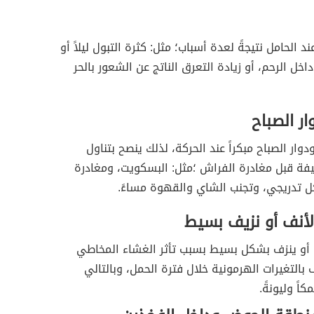
د الحامل نتيجةً لعدة أسباب؛ مثل: كثرة التبول ليلاً أو
اخل الرحم، أو زيادة التعرق الناتج عن الشعور بالحر
ار الصباح
وار الصباح مبكراً عند الحركة، لذلك ينصح بتناول
يفة قبل مغادرة الفراش ؛مثل: البسكويت، ومغادرة
 تدريجي، وتجنب الشاي والقهوة مساءً.
لأنف أو نزيف بسيط
 أو ينزف بشكل بسيط بسبب تأثر الغشاء المخاطي
 بالتغيرات الهرمونية خلال فترة الحمل، وبالتالي
اً وليونةً.