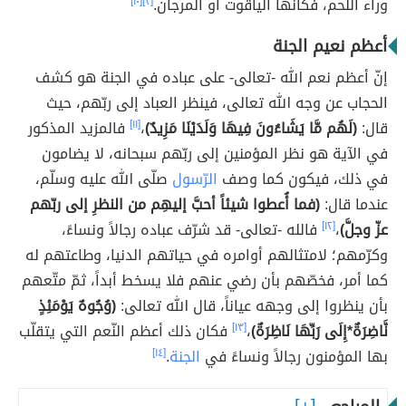
وراء اللحم، فكأنها الياقوت أو المرجان.
[٢]
[١٠]
أعظم نعيم الجنة
إنّ أعظم نعم الله -تعالى- على عباده في الجنة هو كشف
الحجاب عن وجه الله تعالى، فينظر العباد إلى ربّهم، حيث
قال:
(لَهُم مَّا يَشَاءُونَ فِيهَا وَلَدَيْنَا مَزِيدٌ)
،
[١١]
فالمزيد المذكور
في الآية هو نظر المؤمنين إلى ربّهم سبحانه، لا يضامون
في ذلك، فيكون كما وصف
الرّسول
صلّى الله عليه وسلّم،
عندما قال:
(فما أُعطوا شيئاً أحبَّ إليهِم من النظرِ إلى ربّهم
عزّ وجلَّ)
،
[١٢]
فالله -تعالى- قد شرّف عباده رجالاً ونساءً،
وكرّمهم؛ لامتثالهم أوامره في حياتهم الدنيا، وطاعتهم له
كما أمر، فخصّهم بأن رضي عنهم فلا يسخط أبداً، ثمّ متّعهم
بأن ينظروا إلى وجهه عياناً، قال الله تعالى:
(وُجُوهٌ يَوْمَئِذٍ
نَّاضِرَةٌ*إِلَى رَبِّهَا نَاظِرَةٌ)
،
[١٣]
فكان ذلك أعظم النّعم التي يتقلّب
بها المؤمنون رجالاً ونساءً في
الجنة
.
[١٤]