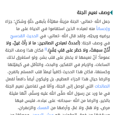
وصف نعيم الجنة
جعل الله -تعالى- الجنة مزينةً مهيّأةً بأبهى حلّةٍ وشكلٍ؛ جزاءً
وإحساناً
منه لعباده الذين استقاموا في الحياة على ما
يرضيه ويحبّه، ولقد قال الله -تعالى- في
الحديث القدسيّ
في وصف الجنة:
(أعددتُ لعبادي الصالحين: ما لا رأَتْ عَينٌ، ولا
أُذُنٌ سمِعَتْ، ولا خطَر على قلبِ بَشَرٍ)
،
[١]
فكان هذا وصف الجنة
عموماً؛ أنّ نعيمها لا يخطر على قلب بشر، ولو استغرق لذلك
الساعات، والإيام في التفكير، والبحث، والتأمّل في كيفيّتها
وحُسنها، فكان هذا الحديث كافياً ليملأ قلب المسلم بالفرح،
والرضا حيال هذا الجزاء العظيم، بل وليكون أيضاً دافعاً لفعل
الصالحات
التي توصل إلى الجنة، وأمّا في تفاصيل نعيم الجنة
في ما ورد عن رسول الله صلّى الله عليه وسلّم، أنّها مليئة
بالخير، والرضا من الله -سبحانه- على عباده، فليس فيها
مرض، ولا همّ، ولا غمّ، وأرضها من
المسك
والزعفران،
وسقفها من فوق المؤمنين هو
عرش الرحمن
، وحصاها من