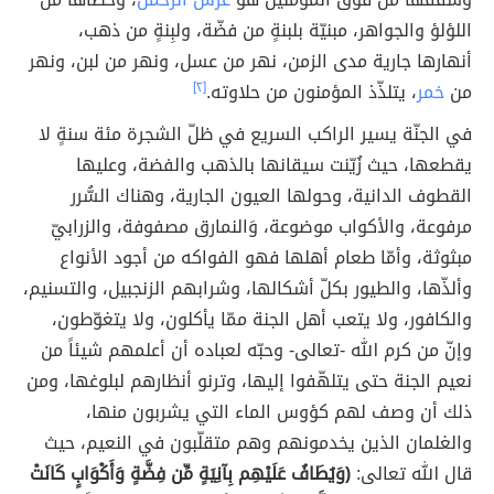
اللؤلؤ والجواهر، مبنيّة بلبنةٍ من فضّة، ولبِنةٍ من ذهب،
أنهارها جارية مدى الزمن، نهر من عسل، ونهر من لبن، ونهر
من
خمر
، يتلذّذ المؤمنون من حلاوته.
[٢]
في الجنّة يسير الراكب السريع في ظلّ الشجرة مئة سنةٍ لا
يقطعها، حيث زُيّنت سيقانها بالذهب والفضة، وعليها
القطوف الدانية، وحولها العيون الجارية، وهناك السُّرر
مرفوعة، والأكواب موضوعة، وَالنمارق مصفوفة، والزرابيّ
مبثوثة، وأمّا طعام أهلها فهو الفواكه من أجود الأنواع
وألذّها، والطيور بكلّ أشكالها، وشرابهم الزنجبيل، والتسنيم،
والكافور، ولا يتعب أهل الجنة ممّا يأكلون، ولا يتغوّطون،
وإنّ من كرم الله -تعالى- وحبّه لعباده أن أعلمهم شيئاً من
نعيم الجنة حتى يتلهّفوا إليها، وترنو أنظارهم لبلوغها، ومن
ذلك أن وصف لهم كؤوس الماء التي يشربون منها،
والغلمان الذين يخدمونهم وهم متقلّبون في النعيم، حيث
قال الله تعالى:
(وَيُطَافُ عَلَيْهِم بِآنِيَةٍ مِّن فِضَّةٍ وَأَكْوَابٍ كَانَتْ