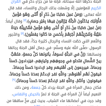
الجنة ذكرها الله سبحانه، فإنّه ما من جزاءٍ ذُكر في
القرآن
الكريم
للمؤمنين إلّا وشملت بذلك الرجال والنساء، فقد قال
الله تعالى:
(وَمَنْ عَمِلَ صَالِحًا مِنْ ذَكَرٍ أَوْ أُنْثَى وَهُوَ مُؤْمِنٌ
فَأُوْلَئِكَ يَدْخُلُونَ الْجَنَّةَ يُرْزَقُونَ فِيهَا بِغَيْرِ حِسَابٍ)
،
[٧]
وقال أيضاً:
(مَنْ عَمِلَ صَالِحًا مِنْ ذَكَرٍ أَوْ أُنثَى وَهُوَ مُؤْمِنٌ فَلَنُحْيِيَنَّهُ حَيَاةً
طَيِّبَةً وَلَنَجْزِيَنَّهُمْ أَجْرَهُمْ بِأَحْسَنِ مَا كَانُوا يَعْمَلُونَ)
،
[٨]
والأجور
والنّعم التي خصّت النساء والرجال كثيرة جدّاً، فقد قال
الرسول -صلّى الله عليه وسلّم- في جمال أهل الجنة رجالها
ونسائها:
(إنَّ في الجنَّةِ لَسوقاً، يأتونَها كلَّ جمعةٍ، فتَهُبُّ
ريحُ الشَّمالِ فتَحثو في وجوهِهِم وثيابِهِم، فيَزدادونَ حُسناً
وجمالاً، فيرجِعونَ إلى أَهْليهم وقدِ ازدادوا حُسناً وجمالاً،
فَيقولُ لَهُم أَهْلوهُم: واللَّهِ لقدِ ازددتُمْ بَعدَنا حُسناً وجَمالاً،
فيقولونَ: وأنتُمْ، واللَّهِ لقدِ ازدَدتُمْ بَعدَنا حُسناً وجمالاً)
،
[٩]
فكان جمال المرأة في الجنة يزداد كلّ
جمعة
، ومن ذلك
النعيم أيضاً أنّ المرأة في الجنة لا تمرّ
بالحيض
والنفاس
،
وقد جرت في أعضائها ماء الشباب، بحيث يُرى مخّ ساقها من