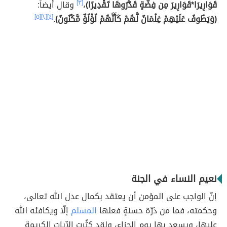
قَوَارِيرَا*قَوَارِيرَ مِن فِضَّةٍ قَدَّرُوهَا تَقْدِيرًا)
،
[٣]
وقال أيضاً:
(وَيَطُوفُ عَلَيْهِمْ غِلْمَانٌ لَّهُمْ كَأَنَّهُمْ لُؤْلُؤٌ مَّكْنُونٌ)
.
[٤]
[٢]
[٥]
نعيم النساء في الجنة
إنّ الواجب على المؤمن أن يعتقد بكمال عدل الله تعالى،
وحكمته، فما من ذرّة حسنةٍ فعلها
المسلم
إلّا ويكافئه الله
عليها، ويسعد بها يوم الجزاء، ولقد كثُرت الآيات الكريمة