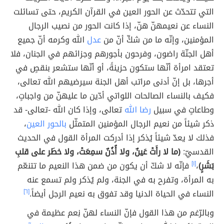
التي تتحدّث عن الحور العين في القرآن الكريم، حتى تسائلت
النساء عن نعيمهنّ هنّ، إذا كانت الحور من نصيب الرجال
المؤمنين، وإنّه ما من شكٍّ أنّ من
عدل
الله وكرمه أنّ جميع
أهل الجنّة راضون، وفرحون بأجورهم وجزائهم في الجنان، فلا
تعتقد امرأة أنّها ستكون حزينةً، أو أنّها ستشعر بنقصٍ في
أجرها، بل إنّ أدنى مراتب أهل الجنة سيرضيهم الله تعالى،
فكيف بالنساء الصالحات اللواتي أدّين ما عليهنّ من واجباتٍ،
وطاعاتٍ في سبيل
رضا الله
تعالى، وإذا كان الله -تعالى- قد
ذكر شيئاً من نعيم الرجال المؤمنين المتمثّل
بالحور العين
،
فذلك لا يعدّ شيئاً يُذكر إذا أدركت المرأة القول في الحديث
القدسيّ:
(ما لا رأَتْ عَينٌ، ولا أُذُنٌ سمِعَتْ، ولا خطَر على قلبِ
بَشَرٍ)
،
[١]
فإنّه لا شكّ أن يكون من ضمن هذا النعيم ما تتنعّم
به المرأة، وتفرح به في الجنة، ولم يُذكر ولم تسمع عنه
النساء في الحياة الدنيا وقد تفوق به نعيم الرجل أيضاً.
[٦]
وبالرّغم من هذا القول فإنّ النساء لهنّ نِعم عظيمة في