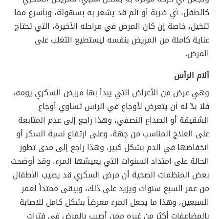
كالطفل، أي ضربة أو ألم قد يشعر به بسهولة، وبأسرع مما
تتخيل، خاصة إن كان المرض في مراحله الأخيرة، التي تحتاج
عناية كاملة من المريض بنفسه ليستطيع التغلب على
المرض.
آلام الرأس
وهي عرض من الأعراض التي يبدأ بها مريض السكري يومه،
فلا بدّ له أن يتعرض لأوجاع في الرأس تساوي أوجاع
الشقيقة أو الصداع النصفي، وهذا راجع إلى عدم المتابعة
على العلاج المناسب من جهة، وعلى ارتفاع نسبة السكر أو
انخفاضها في الدم بشكل كبير، وهذا راجع إلى مدى تطور
الحالة على امتداد السنوات التي يعيشها المرء، وقد أوضحت
بعض المنظمات الصحية أن مرض السكري قد يصيب الأطفال
من عمر السبع سنوات ويزيد على ذلك، ويبقى ممتداً لعمر
السبعين، وهذا ما يجعل المرء معرضاً بشكل كامل للإصابة
بالمضاعفات أكثر من غيره ممن أصيب بالمرض في فترات