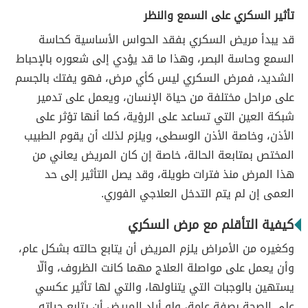
تأثير السكري على السمع والنظر
قد يبدأ مريض السكري بفقد الحواس الأساسية كحاسة
السمع وحاسة البصر، وهذا ما قد يؤدي إلى شعوره بالإحباط
الشديد، فمرض السكري ليس كأي مرض، فهو يفتك بالجسم
على مراحل مختلفة من حياة الإنسان، ويعمل على تدمير
شبكة العين التي تساعد على الرؤية، كما أنها تؤثر على
الأذن، وخاصة الأذن الوسطى، ويلزم لذلك أن يقوم الطبيب
المختص بمتابعة الحالة، خاصة إن كان المريض يعاني من
هذا المرض منذ فترات طويلة، وقد يصل التأثير إلى حد
العمى إن لم يتم التدخل العلاجي الفوري.
كيفية التأقلم مع مرض السكري
وكغيره من الأمراض يلزم المريض أن يتابع حالته بشكل عام،
وأن يعمل على مواصلة العلاج مهما كانت الظروف، وألّا
يستهين بالوجبات التي يتناولها، والتي لها تأثير عكسي
على الصحة بصفة عامة، ولو أراد المريض أن يتابع حياته