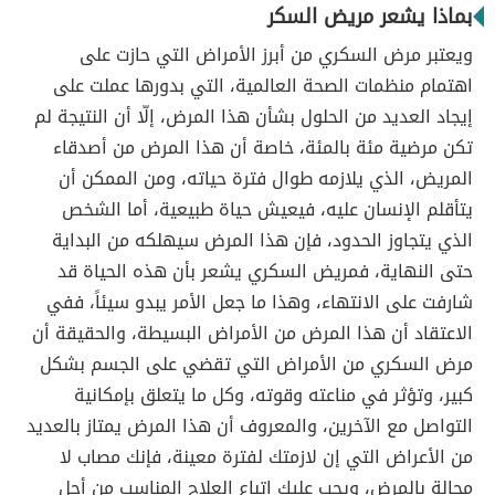
بماذا يشعر مريض السكر
ويعتبر مرض السكري من أبرز الأمراض التي حازت على
اهتمام منظمات الصحة العالمية، التي بدورها عملت على
إيجاد العديد من الحلول بشأن هذا المرض، إلّا أن النتيجة لم
تكن مرضية مئة بالمئة، خاصة أن هذا المرض من أصدقاء
المريض، الذي يلازمه طوال فترة حياته، ومن الممكن أن
يتأقلم الإنسان عليه، فيعيش حياة طبيعية، أما الشخص
الذي يتجاوز الحدود، فإن هذا المرض سيهلكه من البداية
حتى النهاية، فمريض السكري يشعر بأن هذه الحياة قد
شارفت على الانتهاء، وهذا ما جعل الأمر يبدو سيئاً، ففي
الاعتقاد أن هذا المرض من الأمراض البسيطة، والحقيقة أن
مرض السكري من الأمراض التي تقضي على الجسم بشكل
كبير، وتؤثر في مناعته وقوته، وكل ما يتعلق بإمكانية
التواصل مع الآخرين، والمعروف أن هذا المرض يمتاز بالعديد
من الأعراض التي إن لازمتك لفترة معينة، فإنك مصاب لا
محالة بالمرض، ويجب عليك اتباع العلاج المناسب من أجل