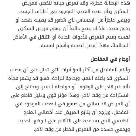
هذه الإصابة خطرة، وقد تعرض حياته للخطر، فمريض
السكري يتأثر عنده العصب الموجود في أطراف الجسد،
ويبقى عاجزاً عن الإحساس بأي شعور قد يصيبه بقصد أو
بدون قصد، ولذلك ينصح دائماً أن يوقي مريض السكري
نفسه بعدم التعرض للأدوات الحادة أو التنقل في الأماكن
المظلمة، فهذا أفضل لصحته وأسلم لنفسه.
أوجاع في المفاصل
وآلام المفاصل من أكثر المؤشرات التي تدلل على أن مصاب
السكري قد باغته التعب وبحاجة للراحة، فهو قد يشعر فجأة
بأنه غير قادر على الوقوف أو مواصلة السير، ويحتاج إلى
الاستراحة من وقت لآخر، وهذا مؤثر قوي ودليل قاطع على
أن المريض قد يعاني من ضمور في العصب الموجود في
المفصل، ويرجح أن يتابع المريض عند أخصائي العلاج
الطبيعي الذي يساعده على التأقلم على الوضع الجديد،
ويحمي جسده من التعرض للخطر من وقت لآخر.