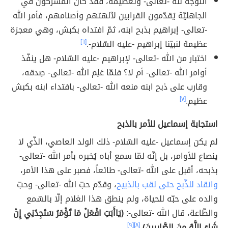
التّوجّه لله -تعالى- وتعظيمه، فقد كان المشركون في
الجاهليّة يُقدّمون القرابين لآلهتهم وأصنامهم، فأمر الله
-تعالى- إبراهيم بذبح ابنه، ثمّ افتداه بكبش، وهي معجزة
عظيمة لنبيّنا إبراهيم -عليه السّلام-.
[٦]
اختبار من الله -تعالى- لإبراهيم -عليه السّلام- هل ينفّذ
أوامر الله -تعالى- أم لا؟ فلمّا عَلِم الله -تعالى- صِدقه،
وقارب على ذبح ابنه منعه الله -تعالى- بافتداء ابنه بكبش
عظيم.
[٧]
استجابة إسماعيل للأمر بالذبح
لم يكن إسماعيل -عليه السّلام- ذلك الولد العاصي، الذّي لا
ينصاع للأوامر، بل إنّه لمّا سمع أباه يُخبره بأمر الله -تعالى-
بذبحه، أقبل على الله -تعالى- طائعاً، فصبر على هذا الأمر،
وانقاد للذّبح حتى لقب بالذبيح
، وقدّم حبّ الله -تعالى- وحبّ
والده على حبّه للحياة، ولم ينطق هذا الغلام إلّا بالسّمع
والطّاعة، قال الله -تعالى-:
(يَاأَبَتِ افْعَلْ مَا تُؤْمَرُ سَتَجِدُنِي إِنْ
شَاءَ اللَّهُ مِنَ الصَّابِرِينَ)
،
[٨]
[٩]