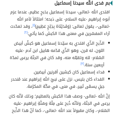
بم فدى الله سيدنا إسماعيل
افتدى الله -تعالى- سيدنا إسماعيل بذبحٍ عظيم، عندما عزم
أبوه إبراهيم -عليه السلام- على ذبحه؛ امتثالاً لأمر الله
-تعالى-، يقول تعالى: (وَفَدَيْنَاهُ بِذِبْحٍ عَظِيمٍ)
[١]
، وقد تعدّدت
آراء المفسّرين في معنى هذا الكبش كما يأتي:
[٢]
الذّبح الذّي افتدي به سيّدنا إسماعيل هو كبشٌ أبيض
اللون، له قرن، وهو الذّي قدّمه هابيل ابن آدم -عليه
السّلام- لله وتقبّله منه، وقد كان في الجنّة يرعى لمدّة
أربعين سنة.
[٣]
فداء إسماعيل كان كبشين أقرنين أبيضين.
الفداء كان بتيس، نزل على نبيّ الله إبراهيم عند مُنحدر
جبلٍ يسمّى ثَبير، في منى، في مكّة المكرّمة.
إنَّ الله -تعالى- وصف هذا الكبش بالعظيم؛ وذلك لأنّه كان
يرعى في الجنّة، ولأنّه ذُبح على مِلّة وسُنَّةِ إبراهيم -عليه
السّلام-، وكان مقبولاً عند الله -تعالى-، كما أنّ هذا الذِّبح