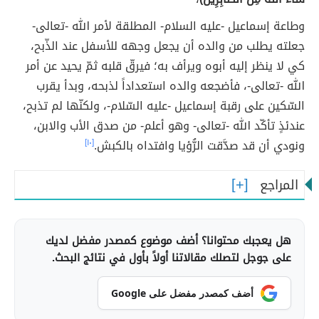
وطاعة إسماعيل -عليه السلام- المطلقة لأمر الله -تعالى-
جعلته يطلب من والده أن يجعل وجهه للأسفل عند الذّبح،
كي لا ينظر إليه أبوه ويرأف به؛ فيرقّ قلبه ثمّ يحيد عن أمر
الله -تعالى-، فأضجعه والده استعداداً لذبحه، وبدأ يقرب
السّكين على رقبة إسماعيل -عليه السّلام-، ولكنّها لم تذبح،
عندئذٍ تأكّد الله -تعالى- وهو أعلم- من صدق الأب والابن،
ونودي أن قد صدَّقت الرُّؤيا وافتداه بالكبش.
[١٠]
المراجع
هل يعجبك محتوانا؟ أضف موضوع كمصدر مفضل لديك
على جوجل لتصلك مقالاتنا أولاً بأول في نتائج البحث.
أضف كمصدر مفضل على Google