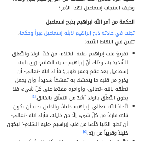
وكيف استجاب إسماعيل لهذا الأمر؟
الحكمة من أمر الله ابراهيم بذبح اسماعيل
تجلت في حادثة ذبح إبراهيم لابنَه إسماعيل عِبراً وحكما
،
تتبين في النقاط الآتية:
تفريغ قلب إبراهيم -عليه السّلام- من حُبِّ الولد والتّعلق
الشّديد به، وذلك أنّ إبراهيم -عليه السّلام- رُزق بابنه
إسماعيل بعد عقم وعمر طويل؛ فأراد الله -تعالى- أن
يخرج من قلبه ما يتمسّك به تمسّكاً شديداً، وأن يجعل
تعلّقه بالله -تعالى- وأوامره مقدّما على كلّ شيء، فلا
يكون التّعلّق بالولد أشدّ من التعلّق بالخالق.
[٤]
اتّخاذ الله -تعالى- إبراهيم خليلاً، والخليل يجب أن يكون
قلبُه فارغاً من كلّ شيء إلّا من خليله، فأراد الله -تعالى-
أن تخلو الدّنيا كلّها من قلب إبراهيم -عليه السّلام-؛ ليكون
خليلاً وقريباً من ربّه.
[٥]