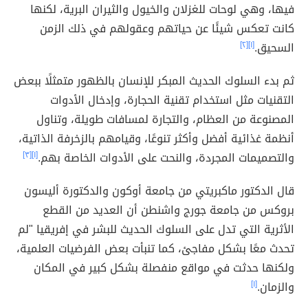
فيها، وهي لوحات للغزلان والخيول والثيران البرية، لكنها
كانت تعكس شيئًا عن حياتهم وعقولهم في ذلك الزمن
السحيق.
[١]
[٢]
ثم بدء السلوك الحديث المبكر للإنسان بالظهور متمثلًا ببعض
التقنيات مثل استخدام تقنية الحجارة، وإدخال الأدوات
المصنوعة من العظام، والتجارة لمسافات طويلة، وتناول
أنظمة غذائية أفضل وأكثر تنوعًا، وقيامهم بالزخرفة الذاتية،
والتصميمات المجردة، والنحت على الأدوات الخاصة بهم.
[١]
[٣]
قال الدكتور ماكبريتي من جامعة أوكون والدكتورة أليسون
بروكس من جامعة جورج واشنطن أن العديد من القطع
الأثرية التي تدل على السلوك الحديث للبشر في إفريقيا "لم
تحدث معًا بشكل مفاجئ، كما تنبأت بعض الفرضيات العلمية،
ولكنها حدثت في مواقع منفصلة بشكل كبير في المكان
والزمان.
[١]