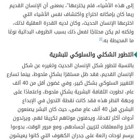
إلى هذه الأشياء، فلم يخترعها"، بمعنى أن الإنسان القديم
ربما كان بإمكانه اختراع واكتشاف نفس الأشياء التي
اخترعها الإنسان الحديث، وكان لديه القدرة العقلية لذلك،
ولكنه لم يكن محتاجًا لفعل ذلك بسبب الظروف البدائية نوعًا
ما المحيطة به.
[١]
التطور الشكلي والسلوكي للبشرية
بالنسبة لتطور شكل الإنسان الحديث وتغيره عن شكل
الإنسان القديم، فقد ظل مستقرًا بشكلٍ ملحوظ، بينما تسارع
التغيير السلوكي بشكل كبير، وفي غضون أقل من 40 ألف
عام، تطورت الثقافة البشرية بشكلٍ ملحوظ، واعتمادًا على
وجهة النظر هذه فقد كانت نقطة التحول في الإبداع
البشري قبل 40 ألف عامٍ مضى، حيث كان البشر يصنعون
أدوات أكثر تقدمًا، ويدفنون موتاهم تكريمًا لهم، ويرتدون
الخرز والمعلقات لتزيين أجسادهم، ومع مرور الوقت، بدوءوا
برسم لوحات رائعة على جدران الكهوف التي كانوا يعيشون