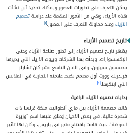
يمكن التعرف على تطورات العصور ويمكنك تحديد أين نشأت
هذه الأزياء، وهي من الأمور المهمة عند دراسة
تصميم
الأزياء
وعند محاولة التعرف على العصور.
[١]
تاريخ تصميم الأزياء
يظهر تاريخ تصميم الأزياء إلى تطور صناعة الأزياء وحتى
الإكسسوارات، وبدأت بها الشركات وبيوت الأزياء التي يديرها
مصممون مميزون، وفي القرن التاسع عشر كان تشارلز
فريدريك وورث أول مصمم يخيط علامته التجارية في الملابس
التي ابتكرها.
[٢]
بدايات تصميم الأزياء الراقية
كانت مصممة الأزياء بيل ماري أنطوانيت ملكة فرنسا ذات
شهرة عالية، في بعض الأحيان يُطلق عليها اسم "وزيرة
الموضة"، حيث قامت بافتتاح متجر في باريس، وكان لها تأثير
كبير على أسلوب التصميم الباريسي، حتى تغير هذا الأمر بعد