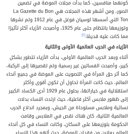
كونهما منافسين، كما
بدأت مجلات الموضة في تضمين
الصور، ومن أشهر هذه المجلات هي La Gazette du Bon
Ton التي أسسها لوسيان فوغل في عام 1912 وتم نشرها
وتوزيعها بانتظام حتى عام 1925، وأصبحت الأزياء أكثر تأثيرًا
مما كانت عليه قديمًا.
[٢]
الأزياء في الحرب العالمية الأولى والثانية
أثناء وبعد الحرب العالمية الأولى، بدأت الأزياء تتطور بشكل
كبير، وأصبحت الفساتين غير رسمية وتم تقصيرها إلى الركبة،
كما أثر حق المرأة في التصويت على الموضة في جميع أنحاء
العالم، حيث كانت المرأة تحاول أن تكون أقوى وأكثر
استقلالية في خياراتها، بحلول عام 1929 أدى الكساد الكبير
إلى ظهور ملابس أكثر فاعلية، حيث ارتدت النساء بدلات
نسائية وملابس مستوحاة من الجيش، وبمجرد اندلاع الحرب
العالمية الثانية، كان هناك نقص في الملابس وقامت
الحكومة بتوزيعها على السكان، وكانت النساء في كل أنحاء
العالم يعانين من فقدان الموضة، حيث ألهم هذا النساء