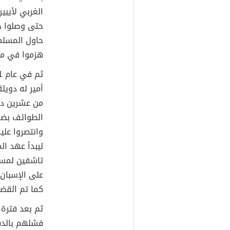
الغربي لأيبي
حتى وصلوا ج
حاول المسلم
هزموا في معرك
أمير له دويل
من عشرين دوي
الطوائف بضع
وانتصروا عل
ليبدأ عهد ال
تاشفين لمساع
على الإسبان
كما تم القضا
ثم بعد فترة
فشلهم بالدف