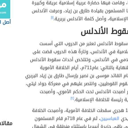
يا، وقامت فيها حضارة عربية إسلامية عريقة وكبيرة
 المسلمون بقيادة طارق بن زياد، وعرفت الأندلس
 الإسلامية، وأصل كلمة الأندلس بربرية.
[١]
أصل ا
قوط الأندلس
 سقوط الأندلس تعتبر من الحروب التي أسست
لامية في الأندلس، وتارةً هذه الحروب قضت على
لامي في الأندلس، وتتلخص أحداث سقوط الأندلس
منذ البداية للنهاية بالتالي: عام711م، أيام الخلافة الأموية
ام القائد موسى بن نصير بإرسال طارق بن زياد البربري
قوم القوطيين، وانتصر عليهم في معركة جواد ليتي،
ر أصبحت الأندلس تحت الحكم الأموي، وأصبحت
ة رئيسة للخلافة الإسلامية.
[٢]
وفي عام 132 هجري سقطت الخلافة الأموية، وأصبحت الخلافة
يدي
العباسيين
، ثم في عام 718م قام المسلمون
مقالا
لى باقي جزيرة أيبيريا باستثناء منطقة في الشمال