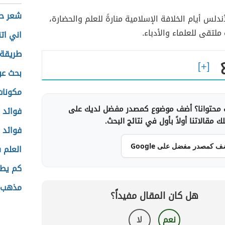
شعر ح
ندلس أيام الخلافة الإسلامية منارةً للعلم والحضارة،
ملتقى للعلماء والأدباء.
اني ات
طريقة 
بحث عن
مكونات
محتوانا؟ أضف موضوع كمصدر مفضل لديك على
فوائد ا
 مقالاتنا أولاً بأول في نتائج البحث.
فوائد ا
ف كمصدر مفضل على Google
العلم 
كم يط
مذهب ا
هل كان المقال مفيداً؟
نعم
لا