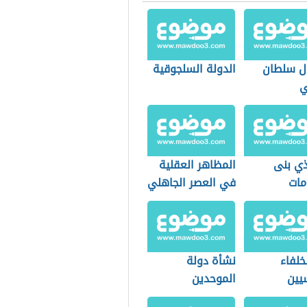
ل سلطان
الدولة السلجوقية
ي
ذي بنى
المظاهر العقلية
مات
في العصر الجاهلي
خلفاء
نشأة دولة
يين
الموحدين