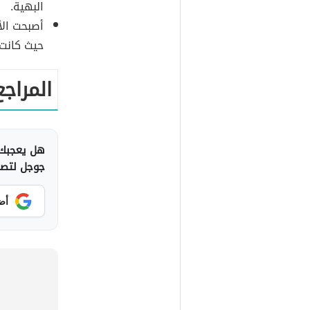
البهية.
أصبحت الأ
حيث كانت 
المراجع
هل يعجبك 
جوجل لتصلك
أض