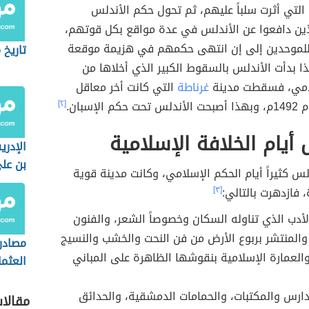
التي أثرت سلباً عليهم، ثم تحول حكم الأندلس
ذين دافعوا عن الأندلس في عدة مواقع بكل قوتهم،
لموحدين إلى إن انتهى حكمهم في هزيمة موقعة
تاريخ 
ا بدأت الأندلس بالسقوط الكبير الذي أخلاها من
لامي، فسقطت مدينة
غرناطة
التي كانت أخر معاقل
 الإسبان.
[٢]
 أيام الخلافة الإسلامية
الإدر
بن عل
لس كثيراً أيام الحكم الإسلامي، وكانت مدينة قوية
، فازدهرت بالتالي:
[٣]
لأدب الذي تناوله السكان وخصوصاً الشعر، والفنون
والمنتشر بربوع الأرض من فن النحت والخشب والنسيج
مصادر 
العمارة الإسلامية بنقوشها الظاهرة على المباني
العثم
ارس والمكتبات، والحمامات الدمشقية، والحدائق
مقالا