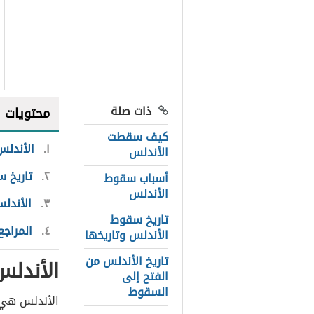
ذات صلة
محتويات
كيف سقطت
١
الأندلس
الأندلس
٢
تاريخ 
أسباب سقوط
الأندلس
٣
الأندلس
تاريخ سقوط
٤
المراجع
الأندلس وتاريخها
تاريخ الأندلس من
الأندلس
الفتح إلى
السقوط
الأندلس ه