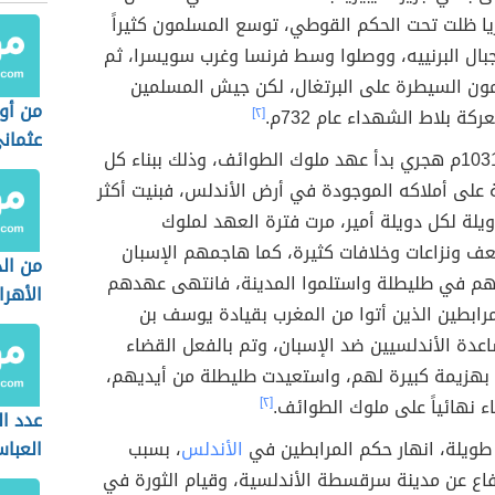
ريا ظلت تحت الحكم القوطي، توسع المسلمون كثيراً
بال البرنييه، ووصلوا وسط فرنسا وغرب سويسرا، ثم
ون السيطرة على البرتغال، لكن جيش المسلمين
من أو
ة بلاط الشهداء عام 732م.
[٢]
عثمان
ثم في عام 1031م هجري بدأ عهد ملوك الطوائف، وذلك ببناء كل
ة على أملاكه الموجودة في أرض الأندلس، فبنيت أكثر
لة لكل دويلة أمير، مرت فترة العهد لملوك
ف ونزاعات وخلافات كثيرة، كما هاجمهم الإسبان
من ال
يهم في طليطلة واستلموا المدينة، فانتهى عهدهم
الأهرا
مرابطين الذين أتوا من المغرب بقيادة يوسف بن
دة الأندلسيين ضد الإسبان، وتم بالفعل القضاء
 بهزيمة كبيرة لهم، واستعيدت طليطلة من أيديهم،
ء نهائياً على ملوك الطوائف.
[٢]
عدد ال
 طويلة، انهار حكم المرابطين في
الأندلس
، بسبب
العباس
اع عن مدينة سرقسطة الأندلسية، وقيام الثورة في