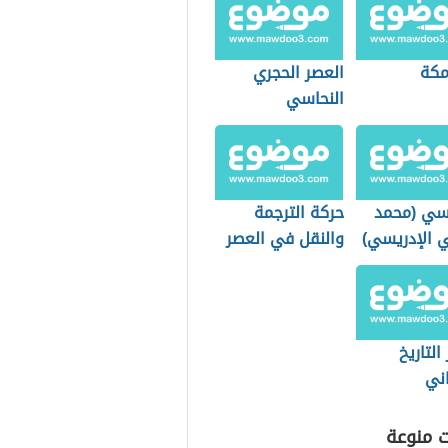
مكة
العصر الحجري
النحاسي
يسي (محمد
حركة الترجمة
ي الإدريسي)
والنقل في العصر
العباسي الأول
وأثرها على الفكر
والأدب والثقافة
التاريخ
اني
ت منوعة