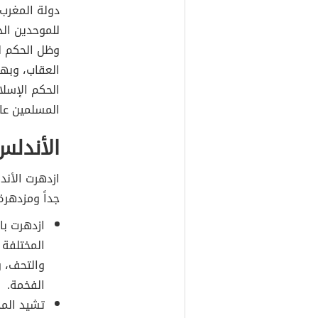
دولة المغرب 
للموحدين ال
وظل الحكم ل
العقاب، وبهذ
الحكم الإس
المسلمين عام 1492م، وبهذا أصبحت الأندلس تحت حكم
الأندلس
ازدهرت الأند
جداً ومزدهرة
ازدهرت با
المختلفة 
والتحف، و
الفخمة.
تشيد المد