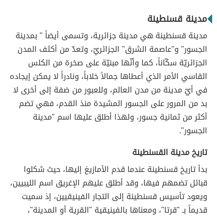
مدينة قسنطينة
مدينة قسنطينة هي مدينة جزائرية، وتسمى أيضاً " بمدينة
الجسور" و"عاصمة الشرق" الجزائريّ، وتعدّ من أكثف المدن
الجزائريّة سكّاناً، كما وأنّها مبنيّة على صخرة من الكلس
القاسي الأمر الذي أعطاها جمالاً خلاباً، ونادراً لا يمكن إيجاده
في أيّ مدينة من مدن العالم، وللعبور من ضفة إلى أخرى لا
بد من المرور على الجسور المشيدة منذ القدم، فهي تضم
أكثر من ثمانية جسور، ولهذا أطلق عليها اسم "مدينة
الجسور".
تاريخ مدينة القسنطينة
بدأ تاريخ قسنطينة عندما قدم الأمازيغ إليها، حيث شكلوا
قبائل تضمهم فيها، وقد أطلق عليهم الإغريق اسم الليبيين،
ويعود تأسيس قسنطينة إلى التجار الفينيقيين، إذ سميت
قديماً بـ "قرتا"، ومعناها بالفينيقية "القرية أو المدينة"،