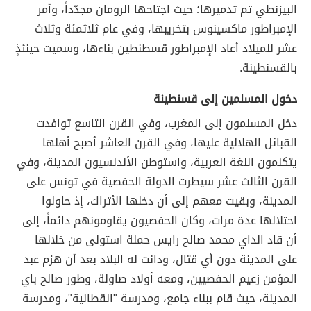
البيزنطي تم تدميرها؛ حيث اجتاحها الرومان مجدّداً، وأمر
الإمبراطور ماكسينوس بتخريبها، وفي عام ثلاثمئة وثلاث
عشر للميلاد أعاد الإمبراطور قسطنطين بناءها، وسميت حينئذٍ
بالقسنطينة.
دخول المسلمين إلى قسنطينة
دخل المسلمون إلى المغرب، وفي القرن التاسع توافدت
القبائل الهلالية عليها، وفي القرن العاشر أصبح أهلها
يتكلمون اللغة العربية، واستوطن الأندلسيون المدينة، وفي
القرن الثالث عشر سيطرت الدولة الحفصية في تونس على
المدينة، وبقيت معهم إلى أن دخلها الأتراك، إذ حاولوا
احتلالها عدة مرات، وكان الحفصيون يقاومونهم دائماً، إلى
أن قاد الداي محمد صالح رايس حملة استولى من خلالها
على المدينة دون أي قتال، ودانت له البلاد بعد أن هزم عبد
المؤمن زعيم الحفصيين، ومعه أولاد صاولة، وطور صالح باي
المدينة، حيث قام ببناء جامع، ومدرسة "القطانية"، ومدرسة