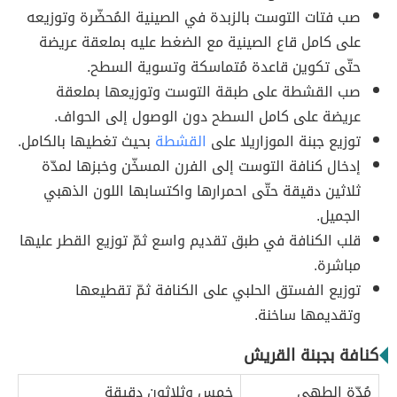
صب فتات التوست بالزبدة في الصينية المُحضّرة وتوزيعه
على كامل قاع الصينية مع الضغط عليه بملعقة عريضة
حتّى تكوين قاعدة مُتماسكة وتسوية السطح.
صب القشطة على طبقة التوست وتوزيعها بملعقة
عريضة على كامل السطح دون الوصول إلى الحواف.
توزيع جبنة الموزاريلا على
القشطة
بحيث تغطيها بالكامل.
إدخال كنافة التوست إلى الفرن المسخّن وخبزها لمدّة
ثلاثين دقيقة حتّى احمرارها واكتسابها اللون الذهبي
الجميل.
قلب الكنافة في طبق تقديم واسع ثمّ توزيع القطر عليها
مباشرة.
توزيع الفستق الحلبي على الكنافة ثمّ تقطيعها
وتقديمها ساخنة.
كنافة بجبنة القريش
مُدّة الطهي
خمس وثلاثون دقيقة