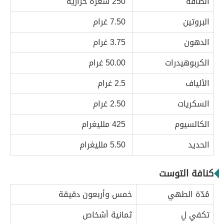
الطاقة
250 سعرة حرارية
البروتين
7.50 غرام
الدهون
3.75 غرام
الكربوهيدرات
50.00 غرام
الألياف
2.5 غرام
السكريات
2.50 غرام
الكالسيوم
425 ملليغرام
الحديد
5.50 ملليغرام
كنافة التوست
مُدّة الطهي
خمس وأربعون دقيقة
تكفي لِ
ثمانية أشخاص