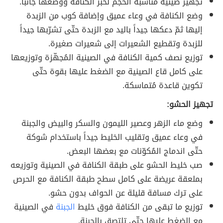
تجهيز صينية مُناسبة الحجم لخبز الكنافة ووضعها جانباً.
وضع الكنافة في وعاء عميق وإضافة كوب من الزبدة
إليها ثمّ دعكها جيداً باليد مع الزبدة حتّى تشرّبها جيداً
للزبدة وتقطيع الشعيرات إلى شعيرات صغيرة.
توزيع نصف كمية الكنافة في الصينية المُجهّزة وتوزيعها
على كامل قاع الصينية مع الضغط عليها بقوة حتّى
تكوين قاعدة مُتماسكة.
تجهيز الحشو:
وضع ماء الزهر وعصير الليمون والسكر والبيض والجبنة
في وعاء عميق وتقليب الخليط جيداً باستخدام شوكة
حتّى اندماج المُكوّنات مع بعضها البعض.
صب خليط الحشو على طبقة الكنافة في الصينية وتوزيعه
بملعقة عريضة على كامل سطح طبقة الكنافة مع الحرص
على ترك مسافة قليلة عن الحواف بدون حشو.
توزيع ما تبقى من الكنافة فوق خليط
الجبنة
في الصينية
مع الضغط عليها حتّى تلتصق بالجبنة.