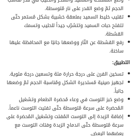
الحجم ثمّ وضع القدر على نار مُتوسطة.
تقليب خليط السميد بملعقة خشبية بشكل مُستمر حتّى
تتفتح حبات السميد وتتشرّب جيداً للحليب وتسمك
القشطة.
رفع القشطة عن النّار ووضعها جانبًا مع المحافظة عليها
ساخنة.
التطبيق:
تسخين الفرن على درجة حرارة مئة وتسعين درجة مئوية.
تجهيز صينية مُستديرة الشكل ومُناسبة الحجم ثمّ وضعها
جانباً.
وضع خبز التوست في وعاء مُحضرة الطعام وتشغيل
المُحضرة على سرعة مُتوسطة حتّى تفتيت التوست ناعماً.
إضافة الزبدة إلى التوست المُفتت وتشغيل المُحضرة على
سرعة مُتوسطة حتّى اندماج الزبدة وفتات التوست مع
بعضهما البعض.