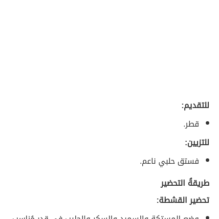
للتقديم:
قطر.
للتزيين:
فستق حلبي ناعم.
طريقةُ التحضير
تحضير القشطة:
وضع المستكة والسميد والسكر والحليب في قدر مُناسب